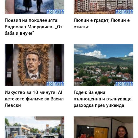
Поезия на поколенията:
Люлин е градът, Люлин е
Радослав Мавродиев- „От
стилът
баба и внуче"
Изкуство за 10 минути: AI
Годеч: За една
детското филмче за Васил
пълноценна и вълнуваща
Левски
разходка през уикенда