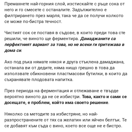
Премахнете най-горния слой, изстискайте с ръце сока от
него и го смесете с останалите. Задължително е
филтрирането през марля, така че да се получи колкото
се може по-бистра течност.
Чистият сок се поставя в съдове, в които преди това сте
решили, че виното ще ферментира.
Дамаджаните са
перфектният вариант за това, но не всеки ги притежава в
дома си
.
Ако под ръка нямате някоя и друга стъклена дамаджана,
останала ви от дедите, няма нищо грешно в това да
използвате обикновени пластмасови бутилки, в които да
съхранявате плодовата напитка.
През периода на ферментация и отлежаване е твърде
вероятно виното да не се избистри.
Това, както и сами се
досещате, е проблем, който има своето решение
.
Няколко са методите за избистряне, но най-
разпространените от тях са желатин или яйчен белтък. Те
се добавят към съда с вино, което все още не е бистро.