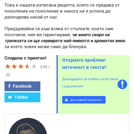
Това е нашата изпитана рецепта, която се предава от
поколение на поколение и
никога не е успяла да
разочарова никой от нас
.
Придържайки се към всяка от стъпките, които сме
посочили, ние ви гарантираме,
че много скоро на
трапезата си ще сервирате най-пивкото и ароматно вино
,
за което човек може само да бленува.
Сподели с приятел!
Открихте проблем/
★★★★★
★★★★★
★★★★★
3.55
неточност в текста?
22
Докладвайте за повече качествено
Facebook
съдържание!
Twitter
Докладвай нередност