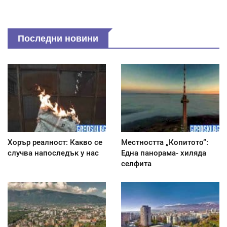
Последни новини
Хорър реалност: Какво се
Местността „Копитото“:
случва напоследък у нас
Една панорама- хиляда
селфита