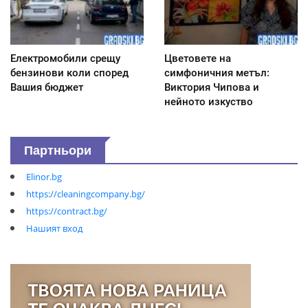
Електромобили срещу
Цветовете на
бензинови коли според
симфоничния метъл:
Вашия бюджет
Виктория Чипова и
нейното изкуство
Партньори
Elinor.bg
https://cleaningcompany.bg/
https://contract.bg/
Нашият вход