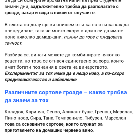
За да си осигурите ароматна напитка през студените
зимни дни,
задължително трябва да разполагате с
грозде, захар и вода в някои от случаите
.
В текста по-долу ще ви опишем стъпка по стъпка как да
процедирате, така че много скоро в дома си да имате
поне няколко дамаджани,
пълни до горе с плодовата
течност
.
Разбира се, винаги можете да комбинирате няколко
рецепти, но това се отнася единствено за хора, които
имат богати познания в света на винарството.
Експериментът за тях няма да е нещо ново, а по-скоро
предизвикателство и забавление
.
Различните сортове грозде – какво трябва
да знаем за тях
Каладок, Каринян, Сензо, Аликант буше, Гренаш, Мерслан,
Пино ноар, Сира, Тана, Темпранило, Тибурен, Марселан –
това са основните сортове, които служат за
приготвянето на домашно червено вино
.