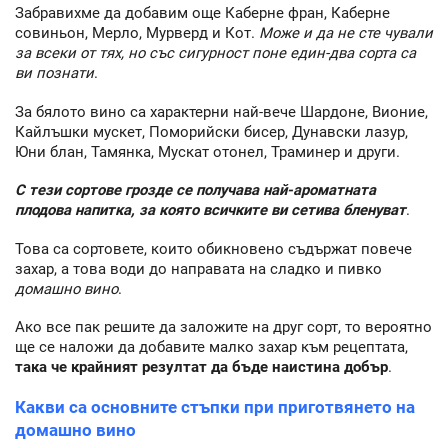
Забравихме да добавим още Каберне фран, Каберне
совиньон, Мерло, Мурверд и Кот.
Може и да не сте чували
за всеки от тях, но със сигурност поне един-два сорта са
ви познати
.
За бялото вино са характерни най-вече Шардоне, Вионие,
Кайлъшки мускет, Поморийски бисер, Дунавски лазур,
Юни блан, Тамянка, Мускат отонел, Траминер и други.
С тези сортове грозде се получава най-ароматната
плодова напитка, за която всичките ви сетива бленуват
.
Това са сортовете, които обикновено съдържат повече
захар, а това води до направата на сладко и пивко
домашно вино
.
Ако все пак решите да заложите на друг сорт, то вероятно
ще се наложи да добавите малко захар към рецептата,
така че крайният резултат да бъде наистина добър
.
Какви са основните стъпки при приготвянето на
домашно вино