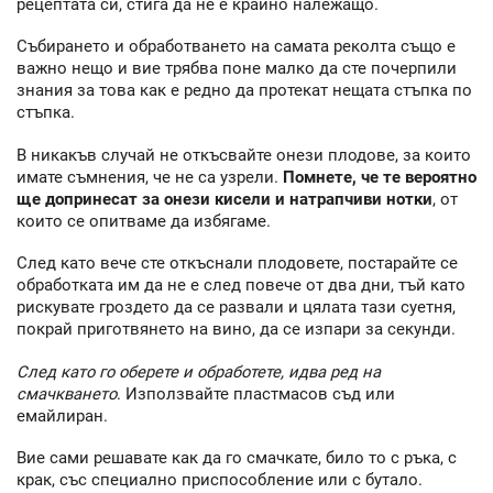
рецептата си, стига да не е крайно належащо.
Събирането и обработването на самата реколта също е
важно нещо и вие трябва поне малко да сте почерпили
знания за това как е редно да протекат нещата стъпка по
стъпка.
В никакъв случай не откъсвайте онези плодове, за които
имате съмнения, че не са узрели.
Помнете, че те вероятно
ще допринесат за онези кисели и натрапчиви нотки
, от
които се опитваме да избягаме.
След като вече сте откъснали плодовете, постарайте се
обработката им да не е след повече от два дни, тъй като
рискувате гроздето да се развали и цялата тази суетня,
покрай приготвянето на вино, да се изпари за секунди.
След като го оберете и обработете, идва ред на
смачкването
. Използвайте пластмасов съд или
емайлиран.
Вие сами решавате как да го смачкате, било то с ръка, с
крак, със специално приспособление или с бутало.