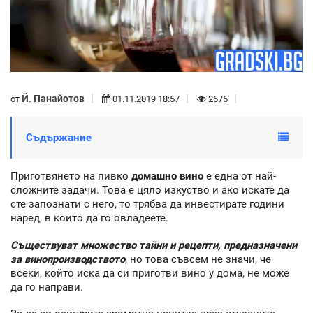
Й. Панайотов
от
01.11.2019 18:57
2676
Съдържание
Приготвянето на пивко
домашно вино
е една от най-
сложните задачи. Това е цяло изкуство и ако искате да
сте запознати с него, то трябва да инвестирате години
наред, в които да го овладеете.
Съществуват множество тайни и рецепти, предназначени
за винопроизводството
, но това съвсем не значи, че
всеки, който иска да си приготви вино у дома, не може
да го направи.