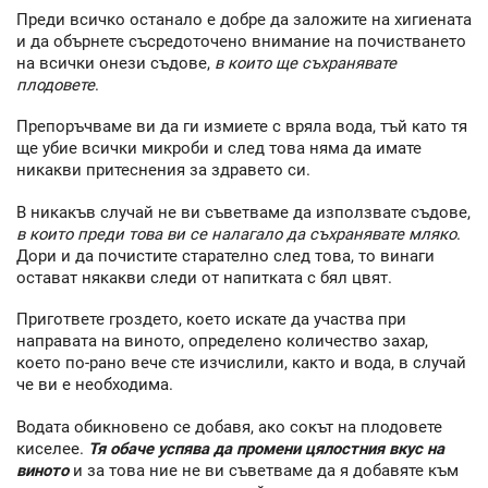
Преди всичко останало е добре да заложите на хигиената
и да обърнете съсредоточено внимание на почистването
на всички онези съдове,
в които ще съхранявате
плодовете
.
Препоръчваме ви да ги измиете с вряла вода, тъй като тя
ще убие всички микроби и след това няма да имате
никакви притеснения за здравето си.
В никакъв случай не ви съветваме да използвате съдове,
в които преди това ви се налагало да съхранявате мляко
.
Дори и да почистите старателно след това, то винаги
остават някакви следи от напитката с бял цвят.
Пригответе гроздето, което искате да участва при
направата на виното, определено количество захар,
което по-рано вече сте изчислили, както и вода, в случай
че ви е необходима.
Водата обикновено се добавя, ако сокът на плодовете
киселее.
Тя обаче успява да промени цялостния вкус на
виното
и за това ние не ви съветваме да я добавяте към