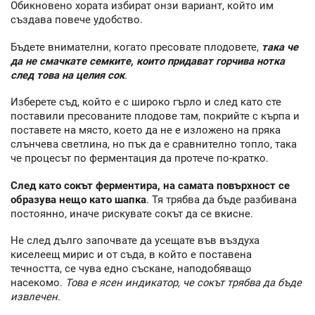
Обикновено хората избират онзи вариант, който им
създава повече удобство.
Бъдете внимателни, когато пресовате плодовете,
така че
да не смачкате семките, които придават горчива нотка
след това на целия сок
.
Изберете съд, който е с широко гърло и след като сте
поставили пресованите плодове там, покрийте с кърпа и
поставете на място, което да не е изложено на пряка
слънчева светлина, но пък да е сравнително топло, така
че процесът по ферментация да протече по-кратко.
След като сокът ферментира, на самата повърхност се
образува нещо като шапка
. Тя трябва да бъде разбивана
постоянно, иначе рискувате сокът да се вкисне.
Не след дълго започвате да усещате във въздуха
киселеещ мирис и от съда, в който е поставена
течността, се чува едно съскане, наподобяващо
насекомо.
Това е ясен индикатор, че сокът трябва да бъде
извлечен
.