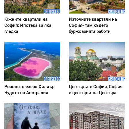
Южните квартали на
Източните квартали на
София: Ипотека за яка
София- там където
гледка
буржоазията работи
Розовото езеро Хилиър:
Центърът е София, София
Чудото на Австралия
е центърът на Центъра