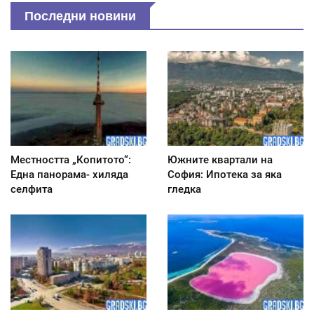
Последни новини
Местността „Копитото“:
Южните квартали на
Една панорама- хиляда
София: Ипотека за яка
селфита
гледка