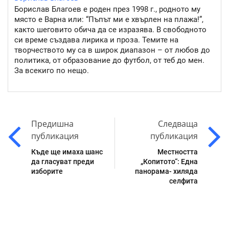
Борислав Благоев е роден през 1998 г., родното му
място е Варна или: “Пъпът ми е хвърлен на плажа!”,
както шеговито обича да се изразява. В свободното
си време създава лирика и проза. Темите на
творчеството му са в широк диапазон – от любов до
политика, от образование до футбол, от теб до мен.
За всекиго по нещо.
Предишна
Следваща
публикация
публикация
Къде ще имаха шанс
Местността
да гласуват преди
„Копитото“: Една
изборите
панорама- хиляда
селфита