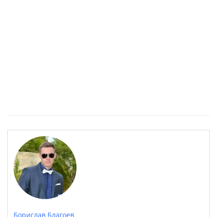
Източните квартали на София- там където буржоазията
работи
Борислав Благоев