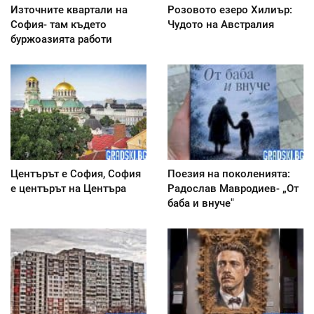
Източните квартали на
Розовото езеро Хилиър:
София- там където
Чудото на Австралия
буржоазията работи
Центърът е София, София
Поезия на поколенията:
е центърът на Центъра
Радослав Мавродиев- „От
баба и внуче"