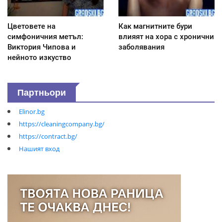
Цветовете на
Как магнитните бури
симфоничния метъл:
влияят на хора с хронични
Виктория Чипова и
заболявания
нейното изкуство
Партньори
Elinor.bg
https://cleaningcompany.bg/
https://contract.bg/
Нашият вход