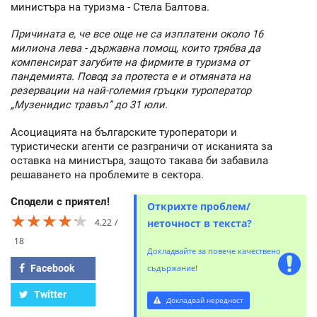
министъра на туризма - Стела Балтова.
Причината е, че все още не са изплатени около 16
милиона лева - държавна помощ, които трябва да
компенсират загубите на фирмите в туризма от
пандемията. Повод за протеста е и отмяната на
резервации на най-големия гръцки туроператор
„Музенидис травъл” до 31 юли.
Асоциацията на българските туроператори и
туристически агенти се разграничи от исканията за
оставка на министъра, защото такава би забавила
решаването на проблемите в сектора.
Сподели с приятел!
Открихте проблем/
★★★★★
★★★★★
★★★★★
4.22
неточност в текста?
18
Докладвайте за повече качествено
Facebook
съдържание!
Twitter
Докладвай нередност