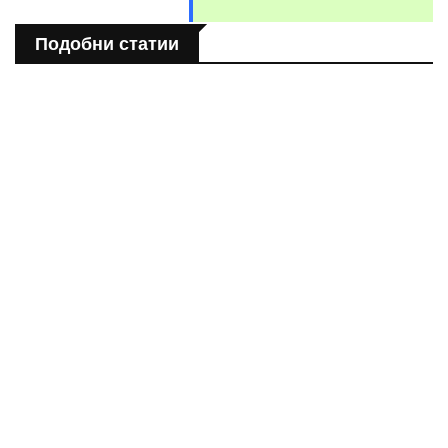
Подобни статии
БЪЛГАРИЯ
Източните квартали на София- там където буржоазията
работи