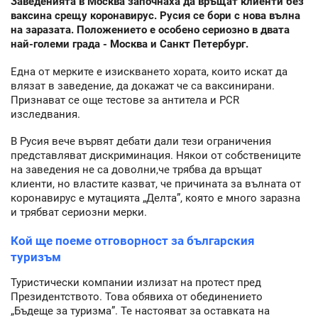
Заведенията в Москва започнаха да връщат клиенти без
ваксина срещу коронавирус. Русия се бори с нова вълна
на заразата. Положението е особено сериозно в двата
най-големи града - Москва и Санкт Петербург.
Една от мерките е изискването хората, които искат да
влязат в заведение, да докажат че са ваксинирани.
Признават се още тестове за антитела и PCR
изследвания.
В Русия вече вървят дебати дали тези ограничения
представляват дискриминация. Някои от собствениците
на заведения не са доволни,че трябва да връщат
клиенти, но властите казват, че причината за вълната от
коронавирус е мутацията „Делта”, която е много заразна
и трябват сериозни мерки.
Кой ще поеме отговорност за българския
туризъм
Туристически компании излизат на протест пред
Президентството. Това обявиха от обединението
„Бъдеще за туризма”. Те настояват за оставката на