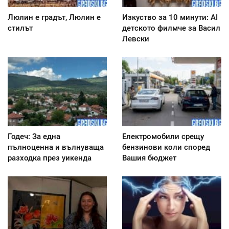
Люлин е градът, Люлин е
Изкуство за 10 минути: AI
стилът
детското филмче за Васил
Левски
Годеч: За една
Електромобили срещу
пълноценна и вълнуваща
бензинови коли според
разходка през уикенда
Вашия бюджет