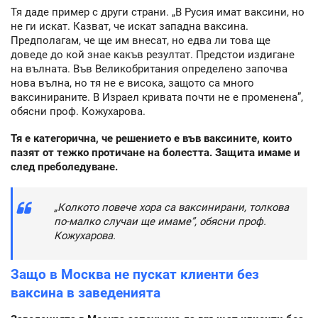
Тя даде пример с други страни. „В Русия имат ваксини, но
не ги искат. Казват, че искат западна ваксина.
Предполагам, че ще им внесат, но едва ли това ще
доведе до кой знае какъв резултат. Предстои издигане
на вълната. Във Великобритания определено започва
нова вълна, но тя не е висока, защото са много
ваксинираните. В Израел кривата почти не е променена”,
обясни проф. Кожухарова.
Тя е категорична, че решението е във ваксините, които
пазят от тежко протичане на болестта. Защита имаме и
след преболедуване.
„Колкото повече хора са ваксинирани, толкова
по-малко случаи ще имаме”, обясни проф.
Кожухарова.
Защо в Москва не пускат клиенти без
ваксина в заведенията