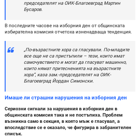
председателят на ОИК-Благоевград Мартин
Бусаров.
В последните часове на изборния ден от общинската
избирателна комисия отчетоха изненадваща тенденция.
„По-възрастните хора са гласували. По-младите
все още не са пристъпили – тези, които имат
самочувствието и могат да гласуват машинно,
които нямат притесненията на възрастните
хора”, каза зам.-председателят на ОИК-
Благоевград Йордан Симонски.
Имаше ли страшни нарушения на изборния ден
Сериозни сигнали за нарушения в изборния ден в
общинската комисия така и не постъпиха. Проблем
възникна само в секция, в която мъж е гласувал, а
впоследствие се е оказало, че фигурира в забранителен
списък.