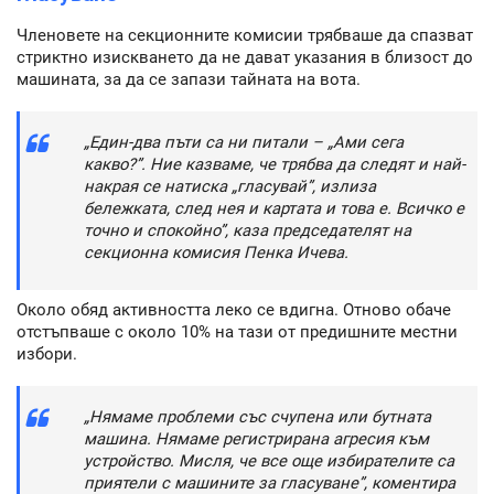
Членовете на секционните комисии трябваше да спазват
стриктно изискването да не дават указания в близост до
машината, за да се запази тайната на вота.
„Един-два пъти са ни питали – „Ами сега
какво?”. Ние казваме, че трябва да следят и най-
накрая се натиска „гласувай”, излиза
бележката, след нея и картата и това е. Всичко е
точно и спокойно”, каза председателят на
секционна комисия Пенка Ичева.
Около обяд активността леко се вдигна. Отново обаче
отстъпваше с около 10% на тази от предишните местни
избори.
„Нямаме проблеми със счупена или бутната
машина. Нямаме регистрирана агресия към
устройство. Мисля, че все още избирателите са
приятели с машините за гласуване”, коментира