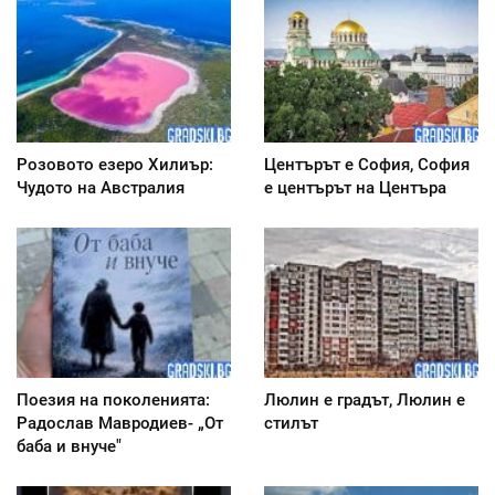
Розовото езеро Хилиър:
Центърът е София, София
Чудото на Австралия
е центърът на Центъра
Поезия на поколенията:
Люлин е градът, Люлин е
Радослав Мавродиев- „От
стилът
баба и внуче"