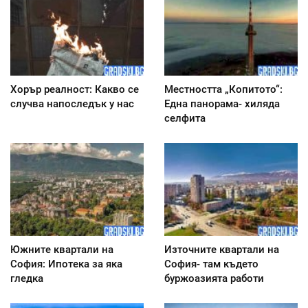
Хорър реалност: Какво се
Местността „Копитото“:
случва напоследък у нас
Една панорама- хиляда
селфита
Южните квартали на
Източните квартали на
София: Ипотека за яка
София- там където
гледка
буржоазията работи