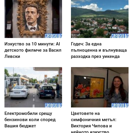
Изкуство за 10 минути: AI
Годеч: За една
детското филмче за Васил
пълноценна и вълнуваща
Левски
разходка през уикенда
Електромобили срещу
Цветовете на
бензинови коли според
симфоничния метъл:
Вашия бюджет
Виктория Чипова и
нейното изкуство