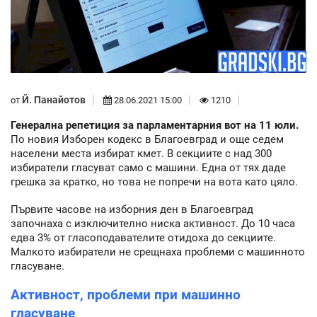
Й. Панайотов
от
28.06.2021 15:00
1210
Генерална репетиция за парламентарния вот на 11 юли.
По новия Изборен кодекс в Благоевград и още седем
населени места избират кмет. В секциите с над 300
избиратели гласуват само с машини. Една от тях даде
грешка за кратко, но това не попречи на вота като цяло.
Първите часове на изборния ден в Благоевград
започнаха с изключително ниска активност. До 10 часа
едва 3% от гласоподавателите отидоха до секциите.
Малкото избиратели не срещнаха проблеми с машинното
гласуване.
Активност, проблеми при машинно
гласуване