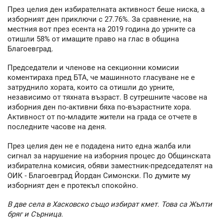
През целия ден избирателната активност беше ниска, а
изборният ден приключи с 27.76%. За сравнение, на
местния вот през есента на 2019 година до урните са
отишли 58% от имащите право на глас в община
Благоевград.
Председатели и членове на секционни комисии
коментираха пред БТА, че машинното гласуване не е
затруднило хората, които са отишли до урните,
независимо от тяхната възраст. В сутрешните часове на
изборния ден по-активни бяха по-възрастните хора.
Активност от по-младите жители на града се отчете в
последните часове на деня.
През целия ден не е подадена нито една жалба или
сигнал за нарушение на изборния процес до Общинската
избирателна комисия, обяви заместник-председателят на
ОИК - Благоевград Йордан Симонски. По думите му
изборният ден е протекъл спокойно.
В две села в Хасковско също избират кмет. Това са Жълти
бряг и Сърница.