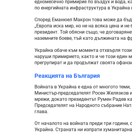
едномесечно примирие по въздух и вода, к
по енергийната инфраструктура в Украйна 
Според Еманюел Макрон това може да бъде
„Европа иска мир, но не на всяка цена и н
президент. Той обясни също, че договарян
наземните боеве, тъй като дължината на ф
Украйна обаче към момента отхвърля този 
наруши примирието, както и че този един м
прегрупират и да продължат своята офанз
Реакцията на България
Войната в Украйна е една от многото теми,
Министър-председателят Росен Желязков и
мрежи, докато президентът Румен Радев каз
Председателят на Народното събрание Нат
глава.
От началото на войната преди три години,
Украйна. Страната ни изпрати хуманитарн