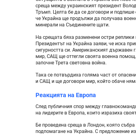
среща между украинският президент Воло
Тръмп. Целта бе да се договори и подпише 
че Украйна ще продължи да получава воен
минерали на Съединените щати.
На срещата бяха разменени остри реплики 
Президентът на Украйна заяви, че иска при
сигурността си. Американският държавен г
мир, САЩ ще оттегли своята военна помощ.
започне Трета световна война.
Така се потвърдиха голяма част от опасен
и САЩ и ще договори мир, който обаче няма
Реакцията на Европа
След публичния спор между главнокомандв
на лидерите в Европа, които изразиха своя
Бе проведена среща в Лондон, която събра 
подпомагане на Украйна. С предложение и