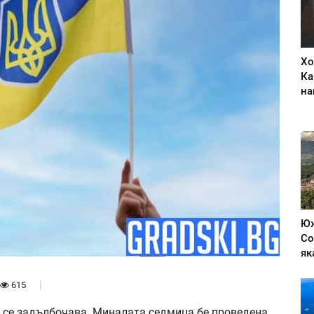
Хо
Ка
на
Юж
Со
як
615
е се задълбочава. Миналата седмица бе проведена