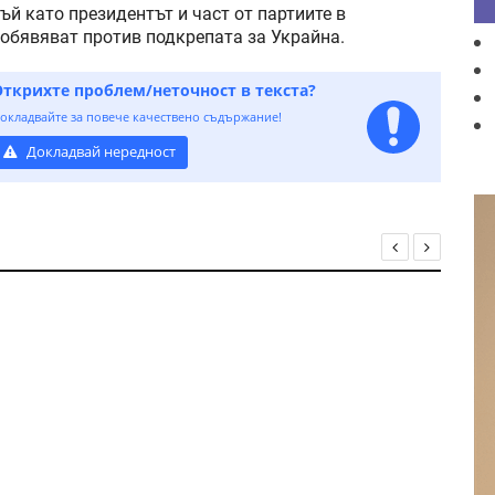
ъй като президентът и част от партиите в
 обявяват против подкрепата за Украйна.
Открихте проблем/неточност в текста?
окладвайте за повече качествено съдържание!
Докладвай нередност