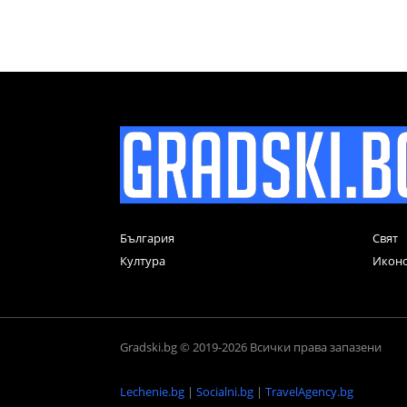
България
Свят
Култура
Икон
Gradski.bg © 2019-2026 Всички права запазени
Lechenie.bg
|
Socialni.bg
|
TravelAgency.bg