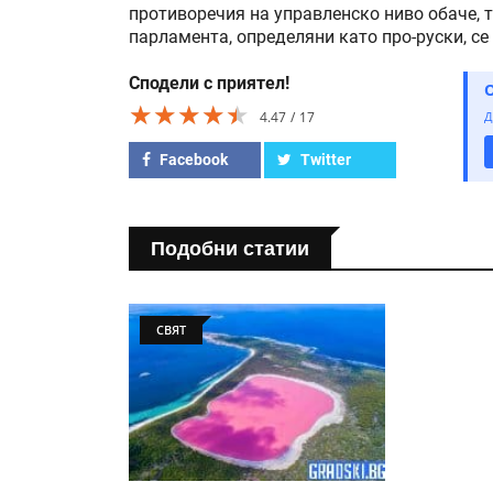
противоречия на управленско ниво обаче, т
парламента, определяни като про-руски, се
Сподели с приятел!
★★★★★
★★★★★
★★★★★
4.47
17
Д
Facebook
Twitter
Подобни статии
СВЯТ