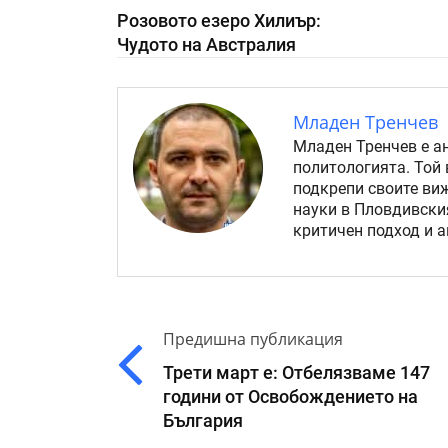
Розовото езеро Хилиър:
Чудото на Австралия
Младен Тренчев
Младен Тренчев е а
политологията. Той 
подкрепи своите ви
науки в Пловдивския
критичен подход и 
Предишна публикация
Трети март е: Отбелязваме 147
години от Освобождението на
България