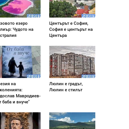
зовото езеро
Центърът е София,
лиър: Чудото на
София е центърът на
стралия
Центъра
езия на
Люлин е градът,
коленията:
Люлин е стилът
дослав Мавродиев-
т баба и внуче"