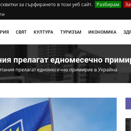
квитки за сърфирането в този уеб сайт.
Разбирам
За
ти
АРИЯ
СВЯТ
КУЛТУРА
ТУРИЗЪМ
ИКОНОМИКА
ЗД
ия прелагат едномесечно прими
тания прелагат едномесечно примирие в Украйна