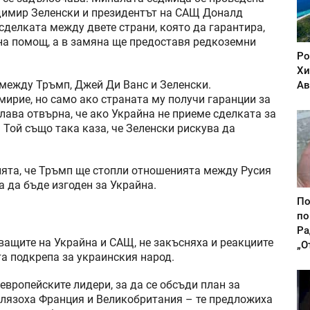
димир Зеленски и президентът на САЩ Доналд
сделката между двете страни, която да гарантира,
на помощ, а в замяна ще предоставя редкоземни
Ро
Хи
между Тръмп, Джей Ди Ванс и Зеленски.
Ав
мирие, но само ако страната му получи гаранции за
лава отвърна, че ако Украйна не приеме сделката за
 Той също така каза, че Зеленски рискува да
ията, че Тръмп ще стопли отношенията между Русия
 да бъде изгоден за Украйна.
По
по
Ра
ащите на Украйна и САЩ, не закъсняха и реакциите
„О
та подкрепа за украинския народ.
европейските лидери, за да се обсъди план за
злязоха Франция и Великобритания – те предложиха