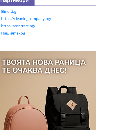
Партньори
Elinor.bg
https://cleaningcompany.bg/
https://contract.bg/
Нашият вход