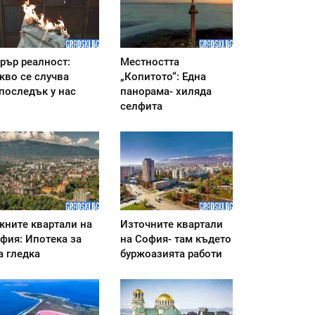
рър реалност:
Местността
кво се случва
„Копитото“: Една
последък у нас
панорама- хиляда
селфита
ните квартали на
Източните квартали
фия: Ипотека за
на София- там където
а гледка
буржоазията работи