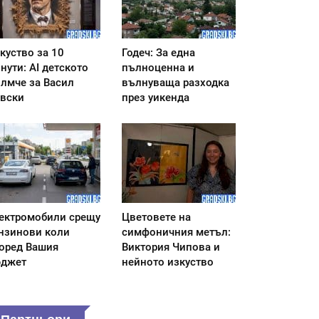
куство за 10
Годеч: За една
нути: AI детското
пълноценна и
лмче за Васил
вълнуваща разходка
вски
през уикенда
ектромобили срещу
Цветовете на
нзинови коли
симфоничния метъл:
оред Вашия
Виктория Чипова и
джет
нейното изкуство