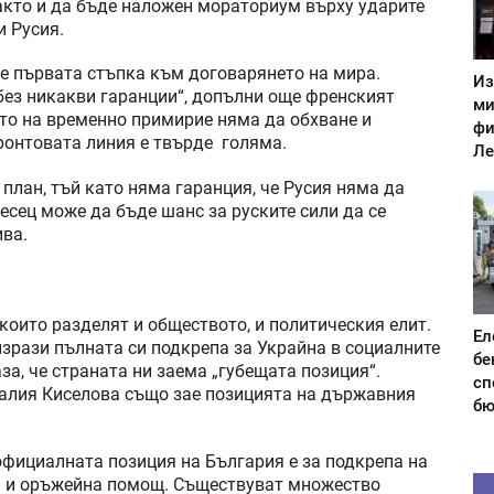
акто и да бъде наложен мораториум върху ударите
и Русия.
 първата стъпка към договарянето на мира.
Из
е без никакви гаранции“, допълни още френският
ми
ето на временно примирие няма да обхване и
фи
ронтовата линия е твърде голяма.
Ле
план, тъй като няма гаранция, че Русия няма да
есец може да бъде шанс за руските сили да се
ива.
 които разделят и обществото, и политическия елит.
Ел
зрази пълната си подкрепа за Украйна в социалните
бе
а, че страната ни заема „губещата позиция“.
сп
алия Киселова също зае позицията на държавния
бю
 официалната позиция на България е за подкрепа на
а и оръжейна помощ. Съществуват множество