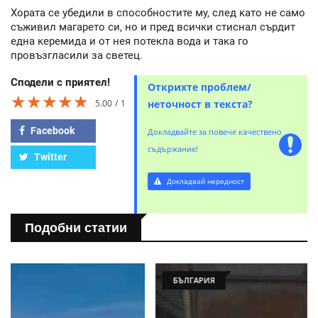
Хората се убедили в способностите му, след като не само
съживил магарето си, но и пред всички стиснал сърдит
една керемида и от нея потекла вода и така го
провъзгласили за светец.
Сподели с приятел!
Открихте проблем/
★★★★★
★★★★★
★★★★★
5.00
1
неточност в текста?
Facebook
Докладвайте за повече качествено
съдържание!
Twitter
Докладвай нередност
Подобни статии
БЪЛГАРИЯ