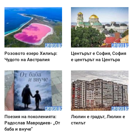
Розовото езеро Хилиър:
Центърът е София, София
Чудото на Австралия
е центърът на Центъра
Поезия на поколенията:
Люлин е градът, Люлин е
Радослав Мавродиев- „От
стилът
баба и внуче"