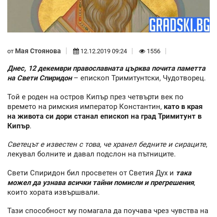
Мая Стоянова
от
12.12.2019 09:24
1556
Днес, 12 декември православната църква почита паметта
на Свети Спиридон
– епископ Тримитунтски, Чудотворец.
Той е роден на остров Кипър през четвърти век по
времето на римския император Константин,
като в края
на живота си дори станал епископ на град Тримитунт в
Кипър
.
Светецът е известен с това, че хранел бедните и сираците
,
лекувал болните и давал подслон на пътниците.
Свети Спиридон бил просветен от Светия Дух и
така
можел да узнава всички тайни помисли и прегрешения
,
които хората извършвали.
Тази способност му помагала да поучава чрез чувства на