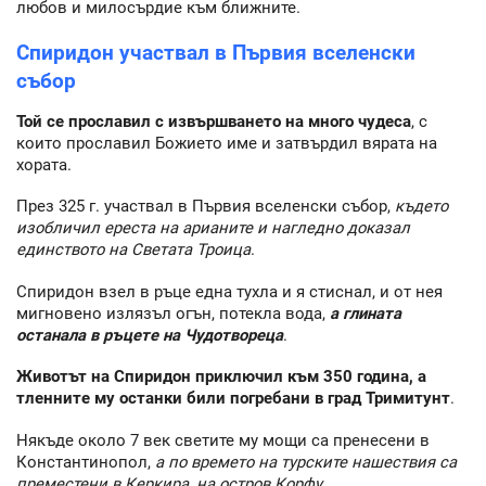
любов и милосърдие към ближните.
Спиридон участвал в Първия вселенски
събор
Той се прославил с извършването на много чудеса
, с
които прославил Божието име и затвърдил вярата на
хората.
През 325 г. участвал в Първия вселенски събор,
където
изобличил ереста на арианите и нагледно доказал
единството на Светата Троица
.
Спиридон взел в ръце една тухла и я стиснал, и от нея
мигновено излязъл огън, потекла вода,
а глината
останала в ръцете на Чудотвореца
.
Животът на Спиридон приключил към 350 година, а
тленните му останки били погребани в град Тримитунт
.
Някъде около 7 век светите му мощи са пренесени в
Константинопол,
а по времето на турските нашествия са
преместени в Керкира, на остров Корфу
.