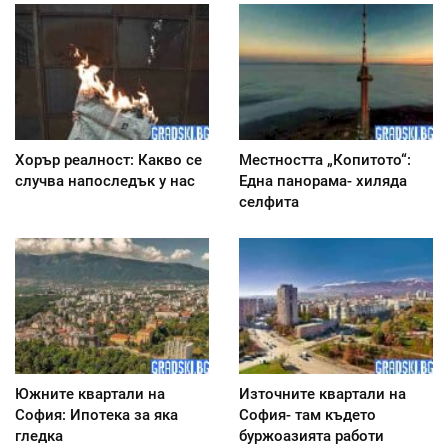
Хорър реалност: Какво се
Местността „Копитото“:
случва напоследък у нас
Една панорама- хиляда
селфита
Южните квартали на
Източните квартали на
София: Ипотека за яка
София- там където
гледка
буржоазията работи