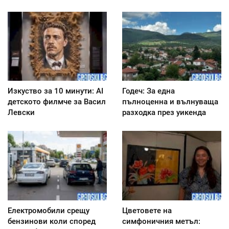
Изкуство за 10 минути: AI
Годеч: За една
детското филмче за Васил
пълноценна и вълнуваща
Левски
разходка през уикенда
Електромобили срещу
Цветовете на
бензинови коли според
симфоничния метъл: