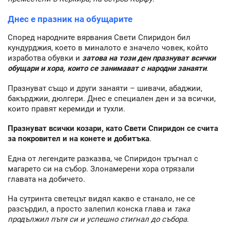
Днес е празник на обущарите
Според народните вярвания Свети Спиридон бил
кундурджия, което в миналото е значело човек, който
изработва обувки и
затова на този ден празнуват всички
обущари и хора, които се занимават с народни занаяти
.
Празнуват също и други занаяти – шивачи, абаджии,
бакърджии, дюлгери. Днес е специален ден и за всички,
които правят керемиди и тухли.
Празнуват всички козари, като Свети Спиридон се счита
за покровител и на конете и добитъка
.
Една от легендите разказва, че Спиридон тръгнал с
магарето си на събор. Злонамерени хора отрязали
главата на добичето.
На сутринта светецът видял какво е станало, не се
разсърдил, а просто залепил конска глава и
така
продължил пътя си и успешно стигнал до събора
.