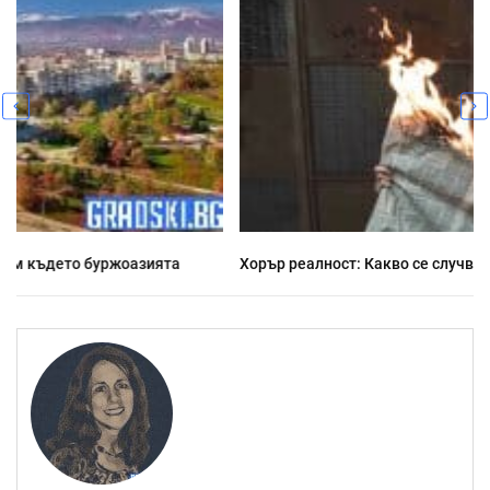
Хорър реалност: Какво се случва напоследък у нас