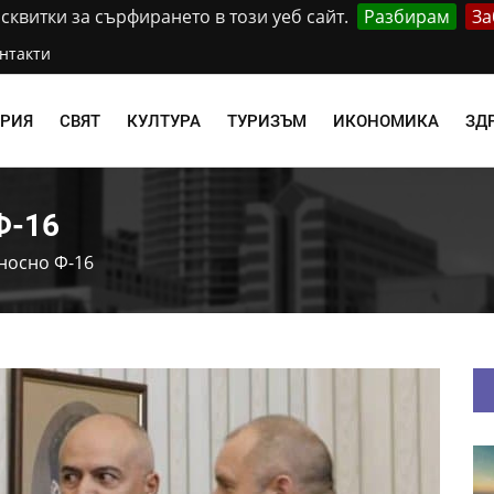
квитки за сърфирането в този уеб сайт.
Разбирам
За
нтакти
АРИЯ
СВЯТ
КУЛТУРА
ТУРИЗЪМ
ИКОНОМИКА
ЗД
Ф-16
носно Ф-16