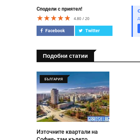
Сподели с приятел!
★★★★★
★★★★★
★★★★★
4.80
20
Д
Facebook
Twitter
Подобни статии
БЪЛГАРИЯ
Източните квартали на
София- там където