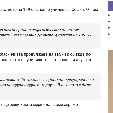
одството на 139-о основно училище в София. Оттам
са разговаряли с педагогическия съветник.
вете.”, каза Румяна Дончева, директор на 139 ОУ
класничката продължава да звъни и обижда по-
водството на училището е потърсило и другата
дателката. Тя твърди, че процесът е двустранен - и
вно поведение една към друга. В началото е било
ет ще реши какви мерки да вземе спрямо