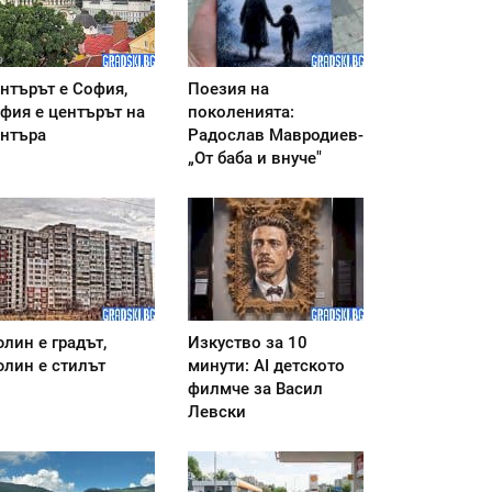
нтърът е София,
Поезия на
фия е центърът на
поколенията:
нтъра
Радослав Мавродиев-
„От баба и внуче"
лин е градът,
Изкуство за 10
лин е стилът
минути: AI детското
филмче за Васил
Левски