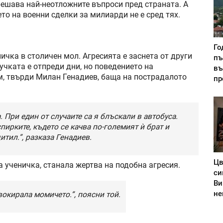
ешава най-неотложните въпроси пред страната. А
о на военни сделки за милиарди не е сред тях.
Го
ичка в столичен мол. Агресията е заснета от други
пъ
лучката е отпреди дни, но поведението на
въ
м, твърди Милан Генадиев, баща на пострадалото
пр
 При един от случаите са я блъскали в автобуса.
спирките, където се качва по-големият ѝ брат и
итил.”, разказа Генадиев.
Цв
 ученичка, станала жертва на подобна агресия.
си
Ви
не
овокирала момичето.”, поясни той.