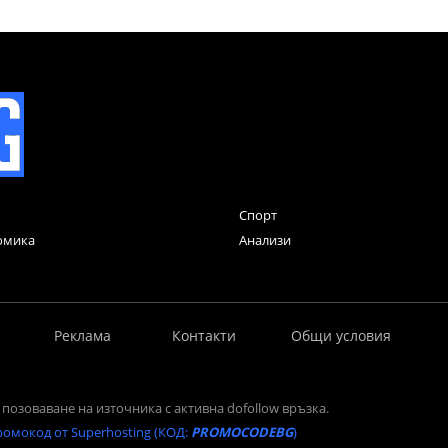
Спорт
омика
Анализи
Реклама
Контакти
Общи условия
позоваване на източника с активна dofollow връзка.
ромокод от Superhosting (КОД:
PROMOCODEBG
)