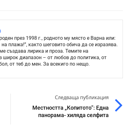
в
роден през 1998 г., родното му място е Варна или:
 на плажа!”, както шеговито обича да се изразява.
ме създава лирика и проза. Темите на
в широк диапазон – от любов до политика, от
ол, от теб до мен. За всекиго по нещо.
Следваща публикация
Местността „Копитото“: Една
панорама- хиляда селфита