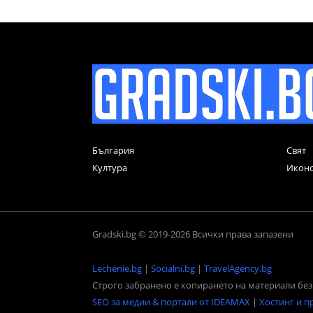
България
Свят
Култура
Икон
Gradski.bg © 2019-2026 Всички права запазени
Lechenie.bg
|
Socialni.bg
|
TravelAgency.bg
Строго забранено е копирането на материали без 
SEO за медии & портали от IDEAMAX
|
Хостинг и п