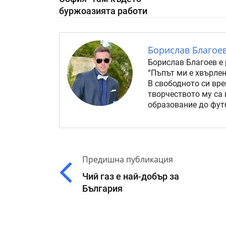
буржоазията работи
Борислав Благое
Борислав Благоев е 
“Пъпът ми е хвърлен
В свободното си вре
творчеството му са 
образование до футб
Предишна публикация
Чий газ е най-добър за
България