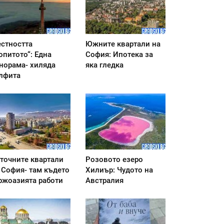
стността
Южните квартали на
опитото“: Една
София: Ипотека за
норама- хиляда
яка гледка
лфита
точните квартали
Розовото езеро
 София- там където
Хилиър: Чудото на
ржоазията работи
Австралия