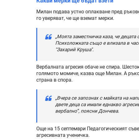
Какви мерки ще бъдат взети
Милан подава устно оплакване пред ръков
го уверяват, че ще вземат мерки.
„Моята заместничка каза, че децата 
Психоложката също е влизала в часо
"Захарий Круша".
Вербалната агресия обаче не спира. Шесто
голямото момиче, казва още Милан. А ръко
страна в спора.
„Вчера се запознах с майката на напа
двете деца са имали еднакво агреси
вербално”, поясни Дончева.
Още на 15 септември Педагогическият съв
агресивната ученичка.