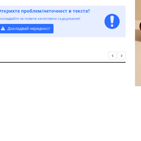
Открихте проблем/неточност в текста?
окладвайте за повече качествено съдържание!
Докладвай нередност