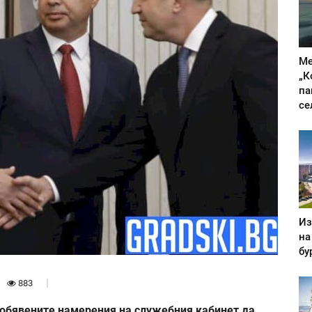
Ме
„К
па
се
Из
на
бу
883
 обявените намерения на служебния кабинет да