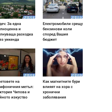
деч: За една
Електромобили срещу
лноценна и
бензинови коли
лнуваща разходка
според Вашия
ез уикенда
бюджет
етовете на
Как магнитните бури
мфоничния метъл:
влияят на хора с
ктория Чипова и
хронични
йното изкуство
заболявания