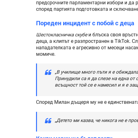
предсрочните парламентарни избори и да р
според партията подготовката и сключванет
Пореден инцидент с побой с деца
Шестокласничка скубе
и блъска своя връстн
деца, а клипът е разпространен в TikTok. С
нападателката е агресивно от месеци наса
момиче.
„В училище много пъти я е обиждала.
Принудили са я да слезе на една от 
всъщност той се е намесил и я е защ
Според Милан дъщеря му не е единствената
„Детето ми казва, че никога не е пр