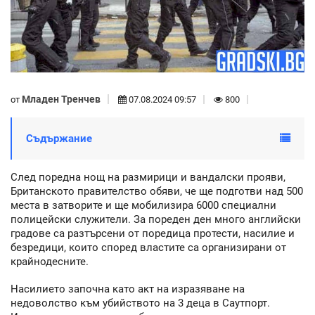
Младен Тренчев
от
07.08.2024 09:57
800
Съдържание
След поредна нощ на размирици и вандалски прояви,
Британското правителство обяви, че ще подготви над 500
места в затворите и ще мобилизира 6000 специални
полицейски служители. За пореден ден много английски
градове са разтърсени от поредица протести, насилие и
безредици, които според властите са организирани от
крайнодесните.
Насилието започна като акт на изразяване на
недоволство към убийството на 3 деца в Саутпорт.