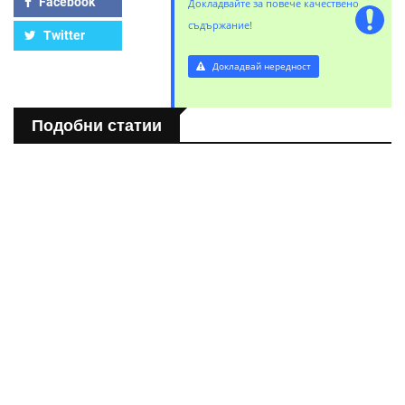
Facebook
Докладвайте за повече качествено
съдържание!
Twitter
Докладвай нередност
Подобни статии
СВЯТ
Розовото езеро Хилиър: Чудото на Австралия