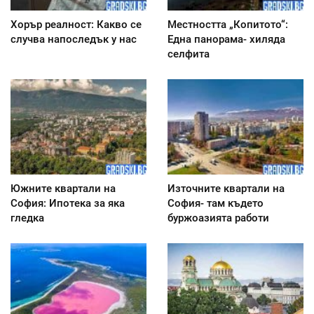
Хорър реалност: Какво се
Местността „Копитото“:
случва напоследък у нас
Една панорама- хиляда
селфита
Южните квартали на
Източните квартали на
София: Ипотека за яка
София- там където
гледка
буржоазията работи