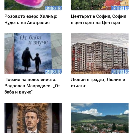
Розовото езеро Хилиър:
Центърът е София, София
Чудото на Австралия
е центърът на Центъра
Поезия на поколенията:
Люлин е градът, Люлин е
Радослав Мавродиев- „От
стилът
баба и внуче"