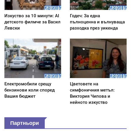
Изкуство за 10 минути: AI
Годеч: За една
детското филмче за Васил
пълноценна и вълнуваща
Левски
разходка през уикенда
Електромобили срещу
Цветовете на
бензинови коли според
симфоничния метъл:
Вашия бюджет
Виктория Чипова и
нейното изкуство
Партньори