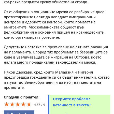
хвърляха предмети срещу обществени сгради.
От съобщения в социалните мрежи се разбира, че днес
протестиращите целят да нападнат имиграционни
центрове и адвокатски кантори, които помагат на
емигрантите. Мюсюлманската общност във
Великобритания е основния прицел на крайнодесните,
които организират протестите.
Депутатите настояха за прекъсване на лятната ваканция
на парламента. Според тях проблемът за безредиците се
крие в увеличаващата се миграция на Острова, което
налага много по-радикални законодателни мерки.
Някои държави, сред които Малайзия и Нигерия
предупредиха гражданите си са бъдат внимателни, когато
пътуват до Великобритания и да избягват местата на
протестите.
Сподели с приятел!
Открихте проблем/
★★★★★
★★★★★
★★★★★
4.67
9
неточност в текста?