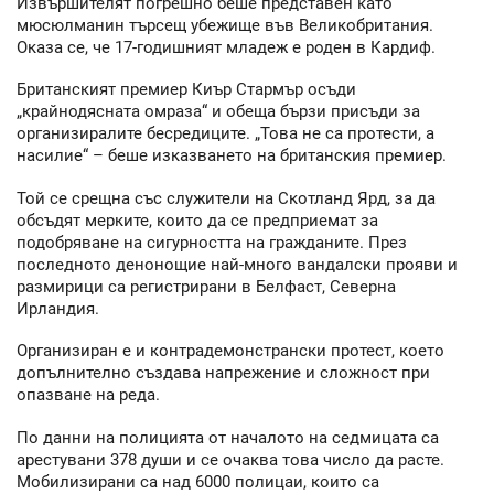
Извършителят погрешно беше представен като
мюсюлманин търсещ убежище във Великобритания.
Оказа се, че 17-годишният младеж е роден в Кардиф.
Британският премиер Киър Стармър осъди
„крайнодясната омраза“ и обеща бързи присъди за
организиралите бесредиците. „Това не са протести, а
насилие“ – беше изказването на британския премиер.
Той се срещна със служители на Скотланд Ярд, за да
обсъдят мерките, които да се предприемат за
подобряване на сигурността на гражданите. През
последното денонощие най-много вандалски прояви и
размирици са регистрирани в Белфаст, Северна
Ирландия.
Организиран е и контрадемонстрански протест, което
допълнително създава напрежение и сложност при
опазване на реда.
По данни на полицията от началото на седмицата са
арестувани 378 души и се очаква това число да расте.
Мобилизирани са над 6000 полицаи, които са