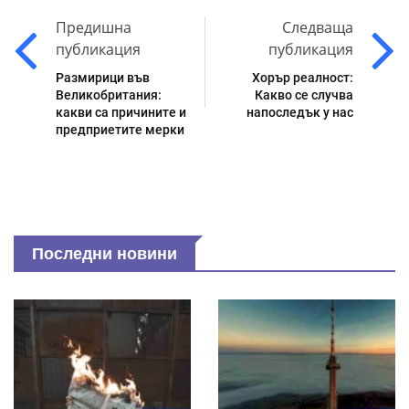
Предишна
Следваща
публикация
публикация
Размирици във
Хорър реалност:
Великобритания:
Какво се случва
какви са причините и
напоследък у нас
предприетите мерки
Последни новини