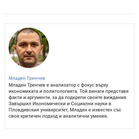
Розовото езеро Хилиър: Чудото на Австралия
Младен Тренчев
Младен Тренчев е анализатор с фокус върху
икономиката и политологията. Той винаги представя
факти и аргументи, за да подкрепи своите виждания.
Завършил Икономически и Социални науки в
Пловдивския университет, Младен е известен със
своя критичен подход и аналитични умения.