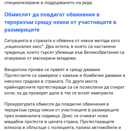
специализирани в поддържането на реда.
Обмислят да повдигат обвинения в
тероризъм срещу някои от участниците в
размириците
Ситуацията в страната е обявена от някои методи като
„национален хаос“. Два хотела, в които са настанени
чужденци, които търсят убежище във Великобритания са
атакувани от маскирани младежи.
Вандалски прояви се правят и срещу джамии.
Протестанти са замеряли с камъни и бомбички джамии в
няколко градове в страната. По други места
крайнодесните протестиращи са си позволили да спират
коли, за да проверят дали в тях се возят имигранти.
Прокуратурата обмисля да повдигне обвинения в
тероризъм срещу някои от участниците в размириците
през изминалата седмица. Днес се очакват нови
мащабни протести в цялата страна. Протестиращите
влязоха в сблъсъци с полицията, палиха автомобили и