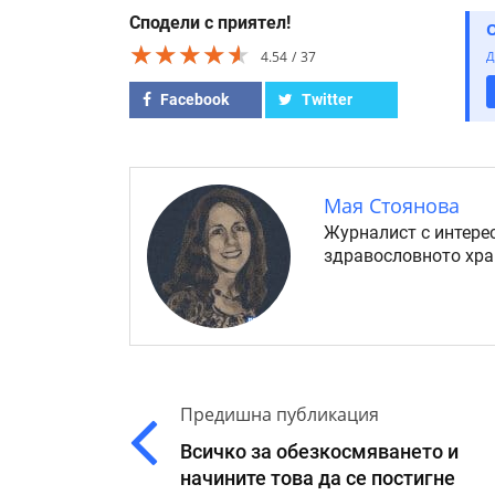
Сподели с приятел!
★★★★★
★★★★★
★★★★★
4.54
37
Д
Facebook
Twitter
Мая Стоянова
Журналист с интерес
здравословното хра
Предишна публикация
Всичко за обезкосмяването и
начините това да се постигне