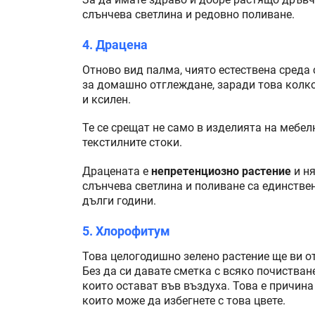
слънчева светлина и редовно поливане.
4. Драцена
Отново вид палма, чиято естествена среда 
за домашно отглеждане, заради това колко
и ксилен.
Те се срещат не само в изделията на мебел
текстилните стоки.
Драцената е
непретенциозно растение
и ня
слънчева светлина и поливане са единствен
дълги години.
5. Хлорофитум
Това целогодишно зелено растение ще ви о
Без да си давате сметка с всяко почистван
които остават във въздуха. Това е причина
които може да избегнете с това цвете.