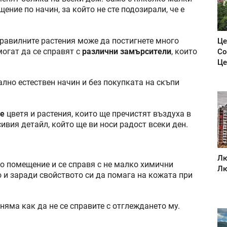
ение по начин, за който не сте подозирали, че е
правилните растения може да постигнете много
Це
могат да се справят с
различни замърсители
, които
Со
Це
лно естествен начин и без покупката на скъпи
ве
цветя и растения, които ще пречистят въздуха в
сивия детайл, който ще ви носи радост всеки ден.
Лю
ко помещение и се справя с не малко химични
Лю
о и заради свойството си да помага на кожата при
няма как да не се справите с отглеждането му.