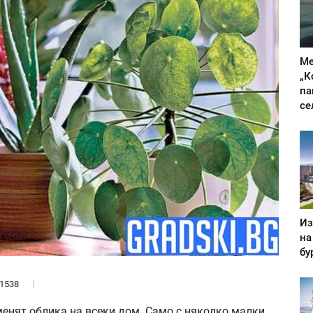
Ме
„К
па
се
Из
на
бу
1538
енят облика на всеки дом. Само с няколко малки