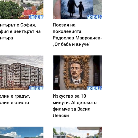
нтърът е София,
Поезия на
фия е центърът на
поколенията:
нтъра
Радослав Мавродиев-
„От баба и внуче"
лин е градът,
Изкуство за 10
лин е стилът
минути: AI детското
филмче за Васил
Левски