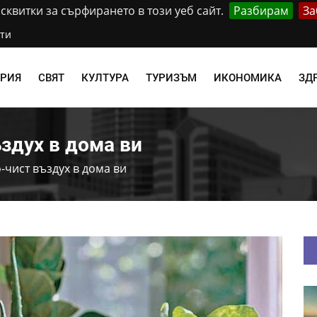
квитки за сърфирането в този уеб сайт.
Разбирам
За
ти
АРИЯ
СВЯТ
КУЛТУРА
ТУРИЗЪМ
ИКОНОМИКА
ЗД
ъздух в дома ви
о-чист въздух в дома ви