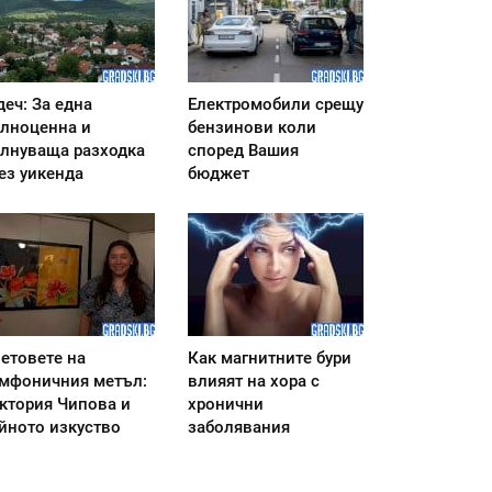
деч: За една
Електромобили срещу
лноценна и
бензинови коли
лнуваща разходка
според Вашия
ез уикенда
бюджет
етовете на
Как магнитните бури
мфоничния метъл:
влияят на хора с
ктория Чипова и
хронични
йното изкуство
заболявания