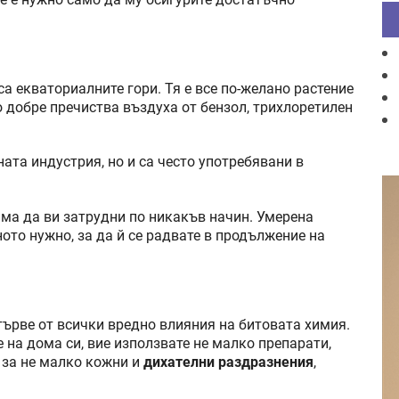
са екваториалните гори. Тя е все по-желано растение
 добре пречиства въздуха от бензол, трихлоретилен
ната индустрия, но и са често употребявани в
ма да ви затрудни по никакъв начин. Умерена
ото нужно, за да й се радвате в продължение на
търве от всички вредно влияния на битовата химия.
е на дома си, вие използвате не малко препарати,
 за не малко кожни и
дихателни раздразнения
,