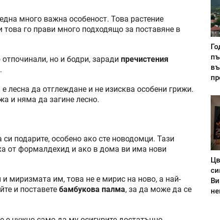
 една много важна особеност. Това растение
 това го прави много подходящо за поставяне в
Го
пъ
 отпочинали, но и бодри, заради
пречистения
въ
.
пр
е лесна да отглеждане и не изисква особени грижи.
жа и няма да загине лесно.
а си подарите, особено ако сте новодомци. Тази
ха от формалдехид и ако в дома ви има нови
Цв
си
 и миризмата им, това не е мирис на ново, а най-
Ви
йте и поставете
бамбукова палма
, за да може да се
не
е е нужно само да му осигурите достатъчно