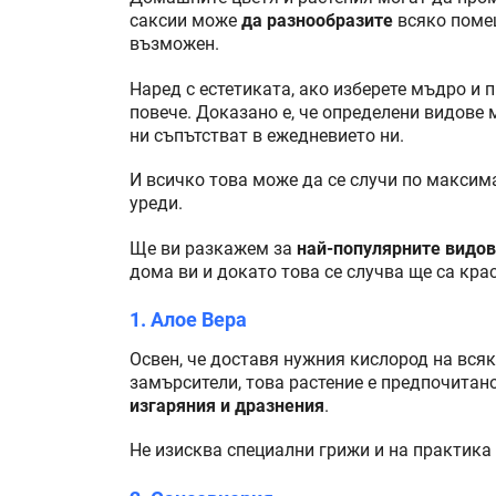
саксии може
да разнообразите
всяко помещ
възможен.
Наред с естетиката, ако изберете мъдро и 
повече. Доказано е, че определени видове 
ни съпътстват в ежедневието ни.
И всичко това може да се случи по максима
уреди.
Ще ви разкажем за
най-популярните видо
дома ви и докато това се случва ще са кра
1. Алое Вера
Освен, че доставя нужния кислород на вся
замърсители, това растение е предпочитан
изгаряния и дразнения
.
Не изисква специални грижи и на практика 