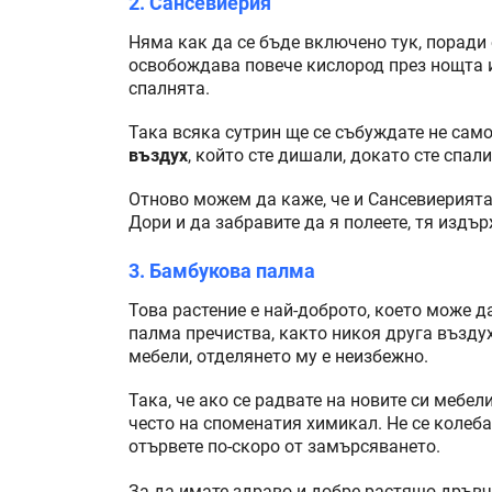
2. Сансевиерия
Няма как да се бъде включено тук, поради
освобождава повече кислород през нощта и
спалнята.
Така всяка сутрин ще се събуждате не само
въздух
, който сте дишали, докато сте спали
Отново можем да каже, че и Сансевиерията 
Дори и да забравите да я полеете, тя издър
3. Бамбукова палма
Това растение е най-доброто, което може д
палма пречиства, както никоя друга възду
мебели, отделянето му е неизбежно.
Така, че ако се радвате на новите си мебели
често на споменатия химикал. Не се колеба
отървете по-скоро от замърсяването.
За да имате здраво и добре растящо дръвч