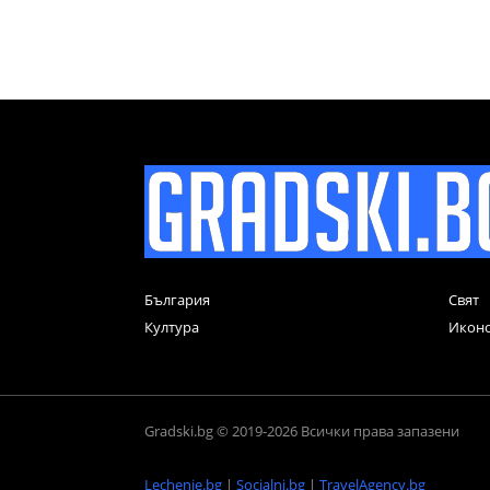
България
Свят
Култура
Икон
Gradski.bg © 2019-2026 Всички права запазени
Lechenie.bg
|
Socialni.bg
|
TravelAgency.bg