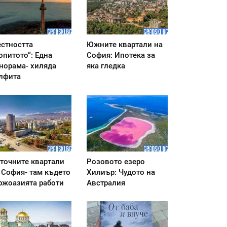
стността
Южните квартали на
опитото“: Една
София: Ипотека за
норама- хиляда
яка гледка
лфита
точните квартали
Розовото езеро
 София- там където
Хилиър: Чудото на
ржоазията работи
Австралия