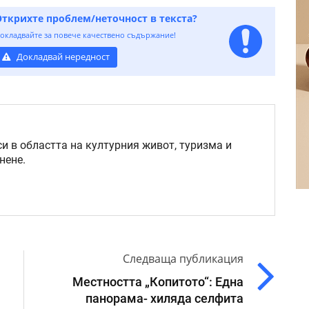
Открихте проблем/неточност в текста?
окладвайте за повече качествено съдържание!
Докладвай нередност
и в областта на културния живот, туризма и
нене.
Следваща публикация
Местността „Копитото“: Една
панорама- хиляда селфита