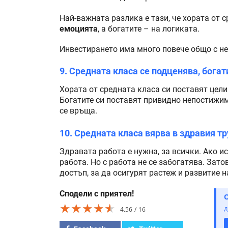
Най-важната разлика е тази, че хората от 
емоцията
, а богатите – на логиката.
Инвестирането има много повече общо с не
9. Средната класа се подценява, богат
Хората от средната класа си поставят цели
Богатите си поставят привидно непостижими 
се връща.
10. Средната класа вярва в здравия тр
Здравата работа е нужна, за всички. Ако ис
работа. Но с работа не се забогатява. Зато
достъп, за да осигурят растеж и развитие н
Сподели с приятел!
★★★★★
★★★★★
★★★★★
4.56
16
Д