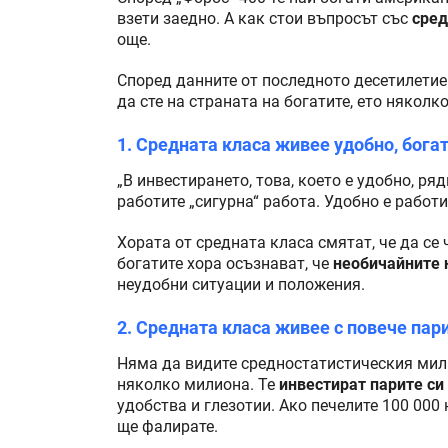
взети заедно. А как стои въпросът със
сред
още.
Според данните от последното десетилетие 
да сте на страната на богатите, ето няколк
1. Средната класа живее удобно, бога
„В инвестирането, това, което е удобно, ря
работите „сигурна“ работа. Удобно е работи
Хората от средната класа смятат, че да се
богатите хора осъзнават, че
необичайните
неудобни ситуации и положения.
2. Средната класа живее с повече пари
Няма да видите средностатистическия мили
няколко милиона. Те
инвестират парите си
удобства и глезотии. Ако печелите 100 000 
ще фалирате.