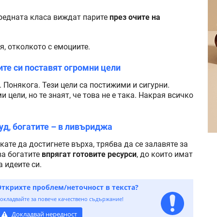
средната класа виждат парите
през очите на
я, отколкото с емоциите.
ите си поставят огромни цели
. Понякога. Тези цели са постижими и сигурни.
цели, но те знаят, че това не е така. Накрая всичко
уд, богатите – в ливъриджа
кате да достигнете върха, трябва да се залавяте за
ва богатите
впрягат готовите ресурси
, до които имат
а идеите си.
Открихте проблем/неточност в текста?
окладвайте за повече качествено съдържание!
Докладвай нередност