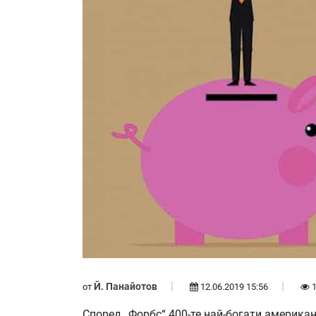
Й. Панайотов
от
12.06.2019 15:56
1
Според „Форбс“ 400-те най-богати американ