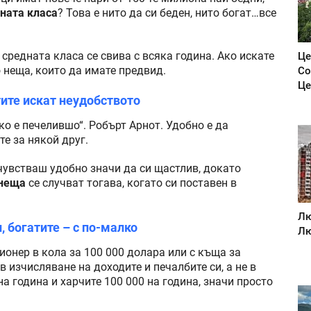
ната класа
? Това е нито да си беден, нито богат…все
средната класа се свива с всяка година. Ако искате
Це
о неща, които да имате предвид.
Со
Це
тите искат неудобството
дко е печелившо“. Робърт Арнот. Удобно е да
те за някой друг.
 чувстваш удобно значи да си щастлив, докато
 неща
се случват тогава, когато си поставен в
Лю
, богатите – с по-малко
Лю
онер в кола за 100 000 долара или с къща за
в изчисляване на доходите и печалбите си, а не в
на година и харчите 100 000 на година, значи просто