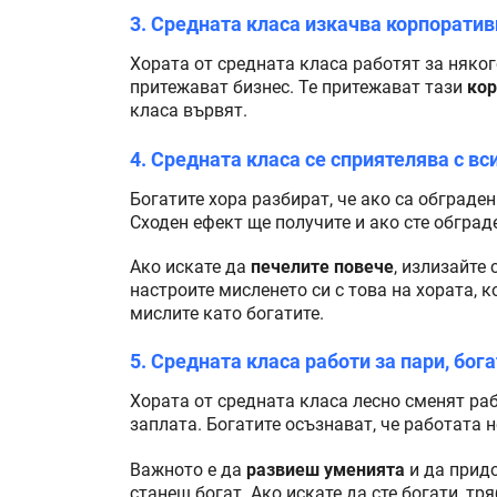
3. Средната класа изкачва корпоратив
Хората от средната класа работят за няког
притежават бизнес. Те притежават тази
кор
класа вървят.
4. Средната класа се сприятелява с вс
Богатите хора разбират, че ако са обграден
Сходен ефект ще получите и ако сте обград
Ако искате да
печелите повече
, излизайте 
настроите мисленето си с това на хората, к
мислите като богатите.
5. Средната класа работи за пари, бог
Хората от средната класа лесно сменят раб
заплата. Богатите осъзнават, че работата н
Важното е да
развиеш уменията
и да придо
станеш богат. Ако искате да сте богати, тр