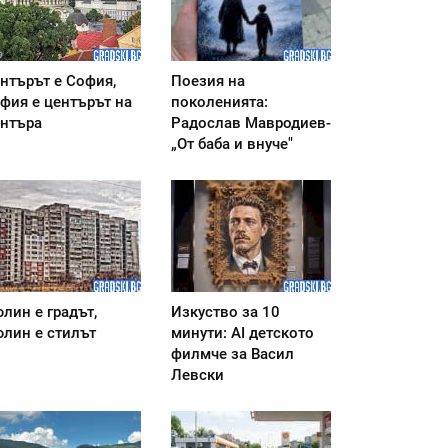
нтърът е София,
Поезия на
фия е центърът на
поколенията:
нтъра
Радослав Мавродиев-
„От баба и внуче"
лин е градът,
Изкуство за 10
лин е стилът
минути: AI детското
филмче за Васил
Левски