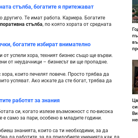
ната стълба, богатите я притежават
о другиго. Те имат работа. Кариера. Богатите
поративна стълба
, по която хората от средната
Го
пъ
въ
ички, богатите избират внимателно
пр
и от успели хора, техният бизнес също ще върви.
ени от неудачници – бизнесът ви ще пропадне.
с хора, които печелят повече. Просто трябва да
оито успяват. Ако искате да сте богат, трябва да
атите работят за знания
Цв
си
отата си, когато излезе възможност с по-висока
Ви
е е само за пари, особено в младите години.
не
биеш знанията, които са ти необходими, за да
ябва да работите, за да придобиете уменията как да