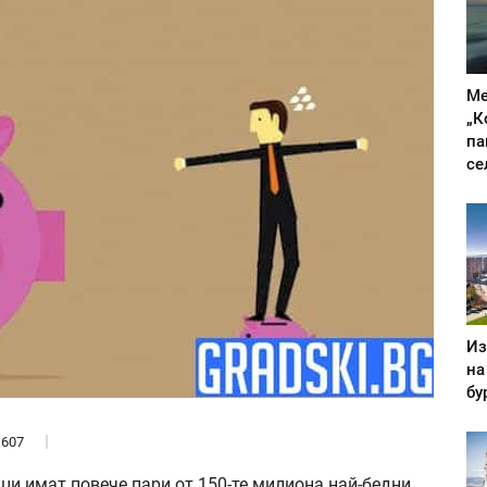
Ме
„К
па
се
Из
на
бу
607
ци имат повече пари от 150-те милиона най-бедни,