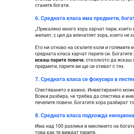
станете богати.
6. Средната класа има предмети, бога
„Прекалено много хора харчат пари, които н
желаят, с цел да впечатлят хора, които не 
Ето ни отново на скъпите коли и големите и
средната класа харчат парите си. Богатите 
искаш парите повече
, отколкото да искаш
предмети, парите ви ще си отиват с тях.
7. Средната класа се фокусира в песте
Спестяването е важно. Инвестирането може 
Всеки разбира, че трябва да спестява и инв
печелите повече. Богатите хора разбират то
8. Средната класа подхожда емоционал
Има над 100 разлики в мисленето на богати
това как те виждат парите.