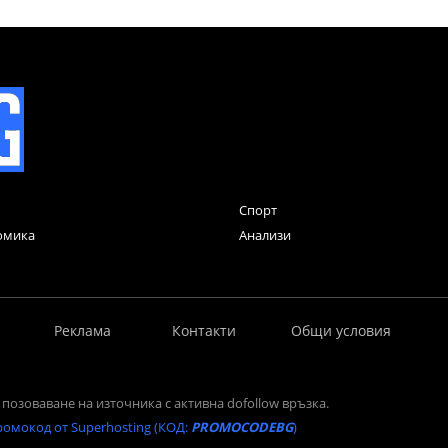
Спорт
омика
Анализи
Реклама
Контакти
Общи условия
позоваване на източника с активна dofollow връзка.
ромокод от Superhosting (КОД:
PROMOCODEBG
)