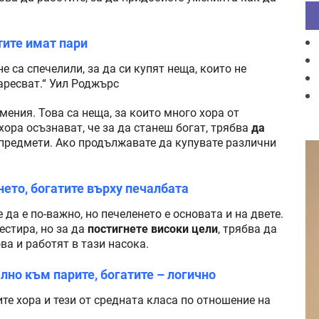
тите имат пари
е са спечелили, за да си купят неща, които не
харесват.“ Уил Роджърс
мения. Това са неща, за които много хора от
хора осъзнават, че за да станеш богат, трябва
да
 предмети. Ако продължавате да купувате различни
нето, богатите върху печалбата
да е по-важно, но печеленето е основата и на двете.
естира, но за да
постигнете високи цели
, трябва да
ва и работят в тази насока.
но към парите, богатите – логично
те хора и тези от средната класа по отношение на