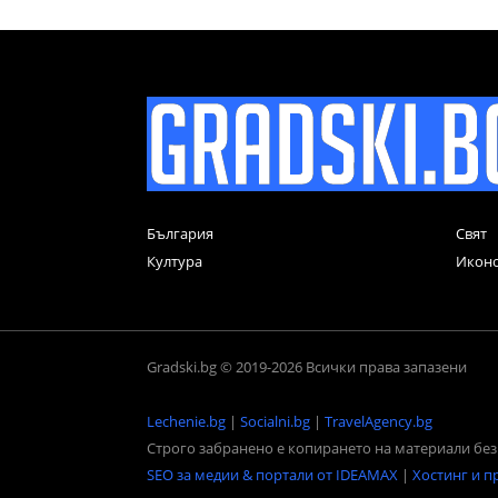
България
Свят
Култура
Икон
Gradski.bg © 2019-2026 Всички права запазени
Lechenie.bg
|
Socialni.bg
|
TravelAgency.bg
Строго забранено е копирането на материали без 
SEO за медии & портали от IDEAMAX
|
Хостинг и п