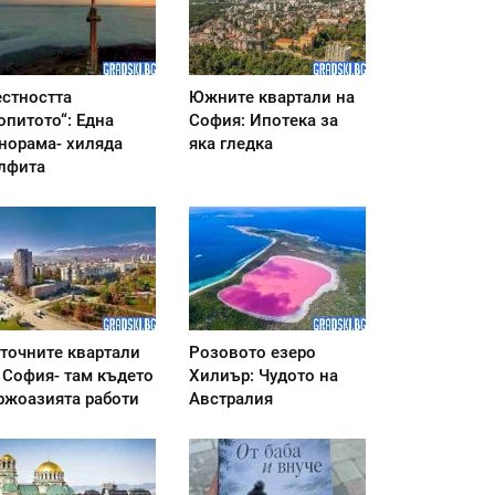
стността
Южните квартали на
опитото“: Една
София: Ипотека за
норама- хиляда
яка гледка
лфита
точните квартали
Розовото езеро
 София- там където
Хилиър: Чудото на
ржоазията работи
Австралия