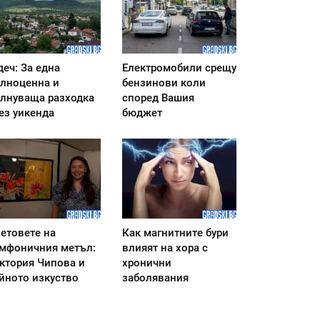
деч: За една
Електромобили срещу
лноценна и
бензинови коли
лнуваща разходка
според Вашия
ез уикенда
бюджет
етовете на
Как магнитните бури
мфоничния метъл:
влияят на хора с
ктория Чипова и
хронични
йното изкуство
заболявания