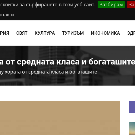
квитки за сърфирането в този уеб сайт.
Разбирам
За
нтакти
АРИЯ
СВЯТ
КУЛТУРА
ТУРИЗЪМ
ИКОНОМИКА
ЗД
а от средната класа и богаташит
у хората от средната класа и богаташите