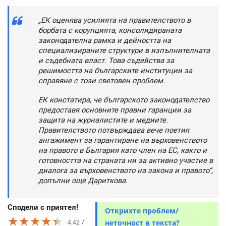
„ЕК оценява усилията на правителството в
борбата с корупцията, консолидираната
законодателна рамка и дейността на
специализираните структури в изпълнителната
и съдебната власт. Това съдейства за
решимостта на българските институции за
справяне с този световен проблем.
ЕК констатира, че българското законодателство
предоставя основните правни гаранции за
защита на журналистите и медиите.
Правителството потвърждава вече поетия
ангажимент за гарантиране на върховенството
на правото в България като член на ЕС, както и
готовността на страната ни за активно участие в
диалога за върховенството на закона и правото“,
допълни още Дариткова.
Сподели с приятел!
Открихте проблем/
★★★★★
★★★★★
★★★★★
4.42
неточност в текста?