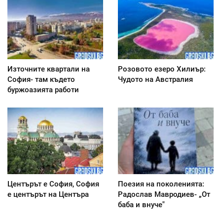
Източните квартали на
Розовото езеро Хилиър:
София- там където
Чудото на Австралия
буржоазията работи
Центърът е София, София
Поезия на поколенията:
е центърът на Центъра
Радослав Мавродиев- „От
баба и внуче"