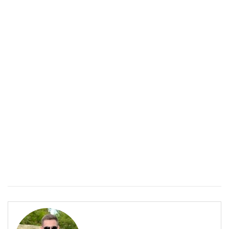
работи
БЪЛГАРИЯ
Източните квартали на София- там където буржоазията
работи