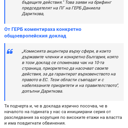
бъдещите действия." Това заяви на брифинг
председателят на ПГ на ГЕРБ Даниела
Дариткова,
От ГЕРБ коментираха конкретно
общоевропейския доклад
„Комисията акцентира върху сфери, в които
държавите членки и конкретно България, която
в този доклад се споменава чак на 10-та
страница, приоритетно да насочват своите
действия, за да гарантират върховенството на
правото в ЕС. Тези области съвпадат и с
набелязаните приоритети и на правителството“,
допълни Дариткова.
Тя подчерта и, че в доклада изрично посочва, че в
началото на годината у нас са инициирани серия от
разследвания за корупция по високите етажи на властта
и има повдигнати обвинения.