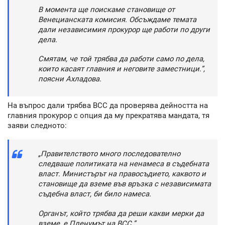
В момента ще поискаме становище от
Венецианската комисия. Обсъждаме темата
дали независимия прокурор ще работи по други
дела.
Смятам, че той трябва да работи само по дела,
които касаят главния и неговите заместници.”,
поясни Ахладова.
На въпрос дали трябва ВСС да проверява дейността на
главния прокурор с опция да му прекратява мандата, тя
заяви следното:
„Правителството много последователно
следваше политиката на ненамеса в съдебната
власт. Министърът на правосъдието, каквото и
становище да вземе във връзка с независимата
съдебна власт, би било намеса.
Органът, който трябва да реши какви мерки да
вземе, е Пленумът на ВСС.”