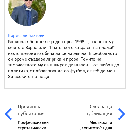
Борислав Благоев
Борислав Благоев е роден през 1998 г., родното му
място е Варна или: “Пъпът ми е хвърлен на плажа!”,
както шеговито обича да се изразява. В свободното
си време създава лирика и проза. Темите на
творчеството му са в широк диапазон – от любов до
политика, от образование до футбол, от теб до мен.
За всекиго по нещо.
Предишна
Следваща
публикация
публикация
Професионален
Местността
стратегически
„Копитото“: Една