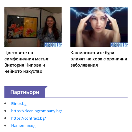
Цветовете на
Как магнитните бури
симфоничния метъл:
влияят на хора с хронични
Виктория Чипова и
заболявания
нейното изкуство
Партньори
Elinor.bg
https://cleaningcompany.bg/
https://contract.bg/
Нашият вход