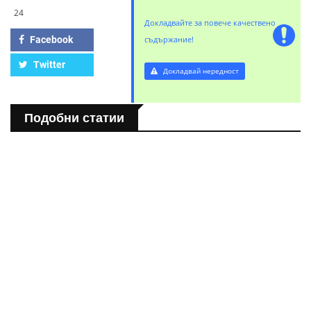
24
Докладвайте за повече качествено
Facebook
съдържание!
Twitter
Докладвай нередност
Подобни статии
БЪЛГАРИЯ