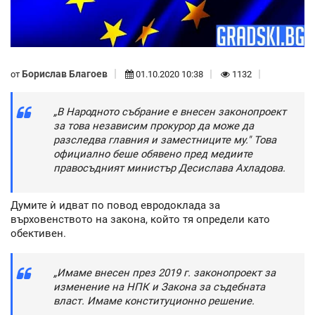
Борислав Благоев
от
01.10.2020 10:38
1132
„В Народното събрание е внесен законопроект
за това независим прокурор да може да
разследва главния и заместниците му." Това
официално беше обявено пред медиите
правосъдният министър Десислава Ахладова.
Думите ѝ идват по повод евродоклада за
върховенството на закона, който тя определи като
обективен.
„Имаме внесен през 2019 г. законопроект за
изменение на НПК и Закона за съдебната
власт. Имаме конституционно решение.