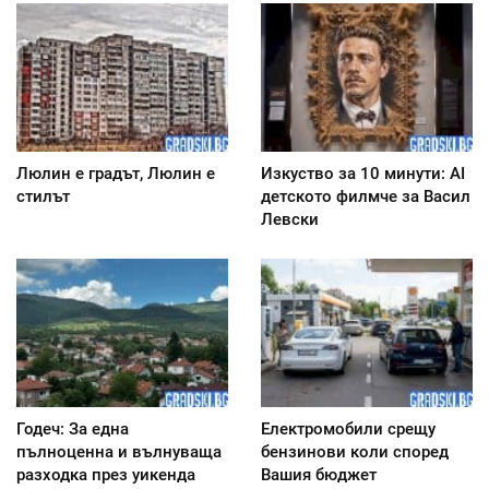
Люлин е градът, Люлин е
Изкуство за 10 минути: AI
стилът
детското филмче за Васил
Левски
Годеч: За една
Електромобили срещу
пълноценна и вълнуваща
бензинови коли според
разходка през уикенда
Вашия бюджет