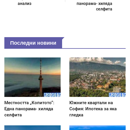
анализ
панорама- хиляда
селфита
Последни новини
Местността „Копитото“:
Южните квартали на
Една панорама- хиляда
София: Ипотека за яка
селфита
гледка