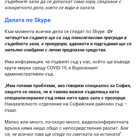
съдебните зали да се допускат само хора, свързани с
конкретното дело, което се води в залата
.
Делата по Skype
Към момента всички дела се гледат по Skype.
От
четвъртък съдиите ще са зад плексигласови прегради в
съдебната зала, а прокурори, адвокати и подсъдими ще са
напълно снабдени с лични предпазни средства
.
Има информация, че първият съд у нас, който ще въведе
крути мерки срещу COVID-19, е Върховният
административен съд.
„
Има големи проблеми, ако говорим специално за София,
защото се оказа, че в такива важни съдилища като
специализирания съд няма нито една зала с прозорци
.
Наказателното отделение на Софийския районен съд –
също.
Малко или много, по-скоро много, видеоконферентната
връзка няма нищо общо с непосредствения разпит.
Боя
се, че всичко това ще отиде по сметката на истината
“