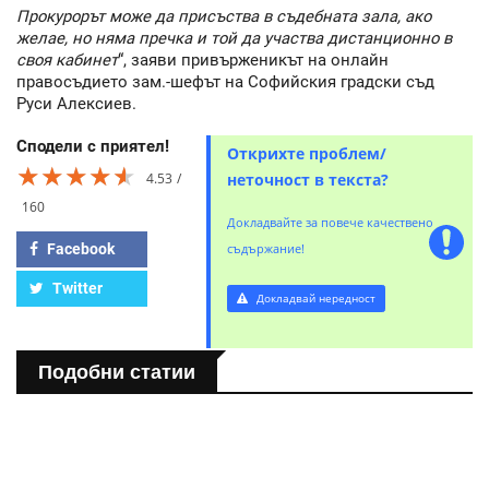
Прокурорът може да присъства в съдебната зала, ако
желае, но няма пречка и той да участва дистанционно в
своя кабинет
“, заяви привърженикът на онлайн
правосъдието зам.-шефът на Софийския градски съд
Руси Алексиев.
Сподели с приятел!
Открихте проблем/
★★★★★
★★★★★
★★★★★
4.53
неточност в текста?
160
Докладвайте за повече качествено
Facebook
съдържание!
Twitter
Докладвай нередност
Подобни статии
БЪЛГАРИЯ