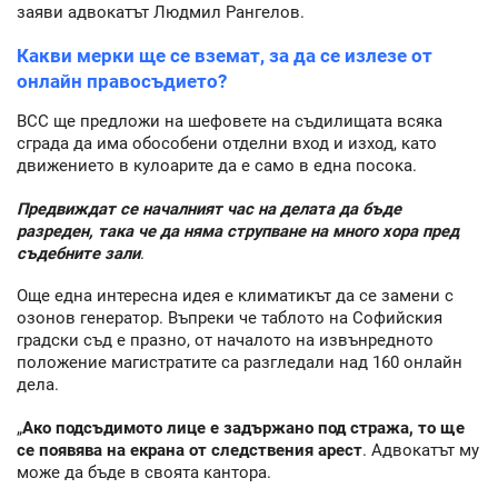
заяви адвокатът Людмил Рангелов.
Какви мерки ще се вземат, за да се излезе от
онлайн правосъдието?
ВСС ще предложи на шефовете на съдилищата всяка
сграда да има обособени отделни вход и изход, като
движението в кулоарите да е само в една посока.
Предвиждат се началният час на делата да бъде
разреден, така че да няма струпване на много хора пред
съдебните зали
.
Още една интересна идея е климатикът да се замени с
озонов генератор. Въпреки че таблото на Софийския
градски съд е празно, от началото на извънредното
положение магистратите са разгледали над 160 онлайн
дела.
„
Ако подсъдимото лице е задържано под стража, то ще
се появява на екрана от следствения арест
. Адвокатът му
може да бъде в своята кантора.