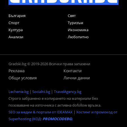
България
Свят
Спорт
Туризъм
Култура
Икономика
Анализи
Любопитно
Gradski.bg © 2019-2026 Всички права запазени
Реклама
Контакти
Общи условия
Лични данни
Lechenie.bg
|
Socialni.bg
|
TravelAgency.bg
Строго забранено е копирането на материали без
позоваване на източника с активна dofollow връзка.
SEO за медии & портали от IDEAMAX
|
Хостинг и промокод от
Superhosting (КОД:
PROMOCODEBG
)