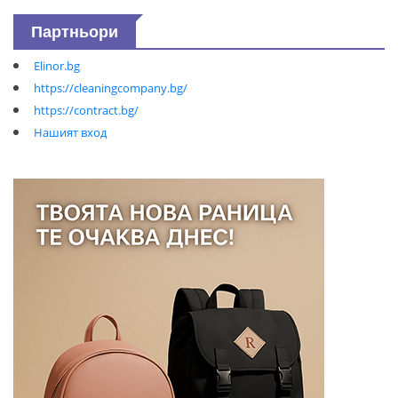
Партньори
Elinor.bg
https://cleaningcompany.bg/
https://contract.bg/
Нашият вход