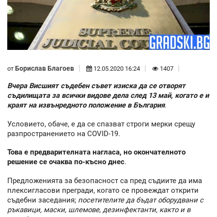
Борислав Благоев
от
12.05.2020 16:24
1407
Вчера Висшият съдебен съвет изиска да се отворят
съдилищата за всички видове дела след 13 май, когато е и
краят на извънредното положение в България
.
Условието, обаче, е да се спазват строги мерки срещу
разпространението на COVID-19.
Това е предварителната нагласа, но окончателното
решение се очаква по-късно днес
.
Предложенията за безопасност са пред съдиите да има
плексигласови прегради, когато се провеждат открити
съдебни заседания;
посетителите да бъдат оборудвани с
ръкавици, маски, шлемове, дезинфектанти, както и в