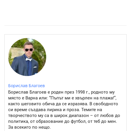
Източните квартали на София- там където буржоазията
работи
Борислав Благоев
Борислав Благоев е роден през 1998 г., родното му
място е Варна или: “Пъпът ми е хвърлен на плажа!”,
както шеговито обича да се изразява. В свободното
си време създава лирика и проза. Темите на
творчеството му са в широк диапазон – от любов до
политика, от образование до футбол, от теб до мен.
За всекиго по нещо.