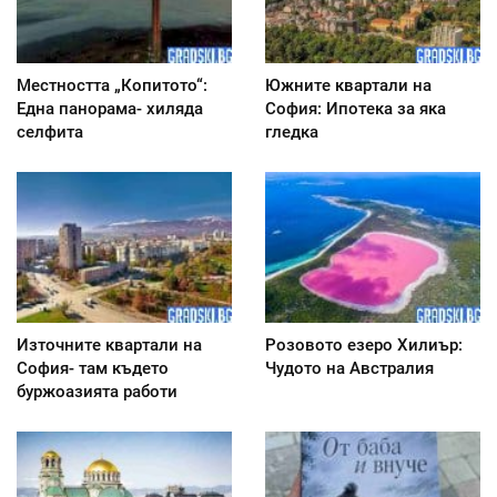
Местността „Копитото“:
Южните квартали на
Една панорама- хиляда
София: Ипотека за яка
селфита
гледка
Източните квартали на
Розовото езеро Хилиър:
София- там където
Чудото на Австралия
буржоазията работи