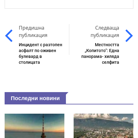
Предишна
Следваща
публикация
публикация
Инцидент с разтопен
Местността
асфалт по оживен
„Копитото“: Една
булевард в
панорама- хиляда
столицата
селфита
Последни новини