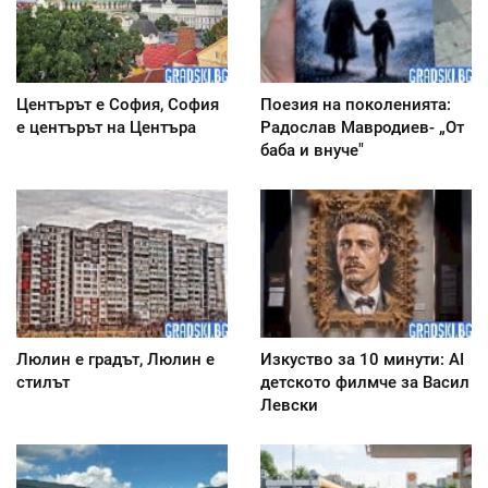
Центърът е София, София
Поезия на поколенията:
е центърът на Центъра
Радослав Мавродиев- „От
баба и внуче"
Люлин е градът, Люлин е
Изкуство за 10 минути: AI
стилът
детското филмче за Васил
Левски