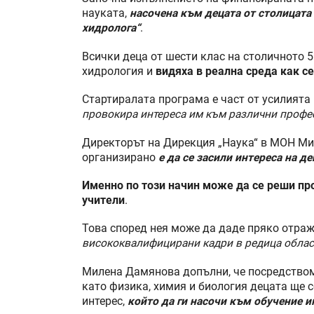
науката,
насочена към децата от столицата
хидролога“
.
Всички деца от шести клас на столичното 
хидрология и
видяха в реална среда как с
Стартиралата програма е част от усилията
провокира интереса им към различни профе
Директорът на Дирекция „Наука“ в МОН Ми
организирано
е да се засили интереса на д
Именно по този начин може да се реши про
учители
.
Това според нея може да даде пряко отра
висококвалифицирани кадри в редица облас
Милена Дамянова допълни, че посредством
като физика, химия и биология децата ще с
интерес,
който да ги насочи към обучение и