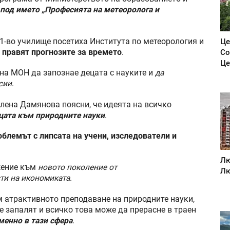
 под името „Професията на метеоролога и
51-во училище посетиха Института по метеорология и
Це
е правят прогнозите за времето
.
Со
Це
 на МОН да запознае децата с науките и
да
сии
.
лена Дамянова поясни, че идеята на всичко
ецата към природните науки
.
блемът с липсата на учени, изследователи и
Лю
жение към
новото поколение от
Лю
ти на икономиката
.
 атрактивното преподаване на природните науки,
е запалят и всичко това може да прерасне в траен
менно в тази сфера
.