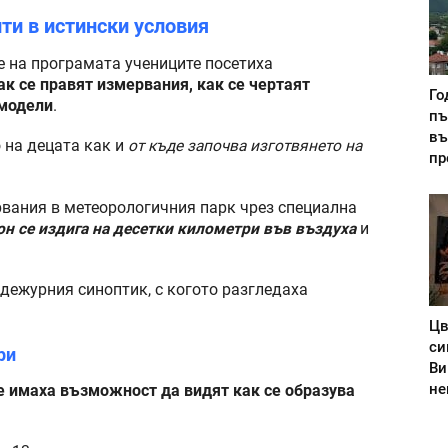
ти в истински условия
е на програмата учениците посетиха
ак се правят измервания, как се чертаят
Го
 модели
.
пъ
въ
 на децата как и
от къде започва изготвянето на
пр
рвания в метеорологичния парк чрез специална
он се издига на десетки километри във въздуха
и
 дежурния синоптик, с когото разгледаха
Цв
си
ри
Ви
не
е имаха възможност да видят как се образува