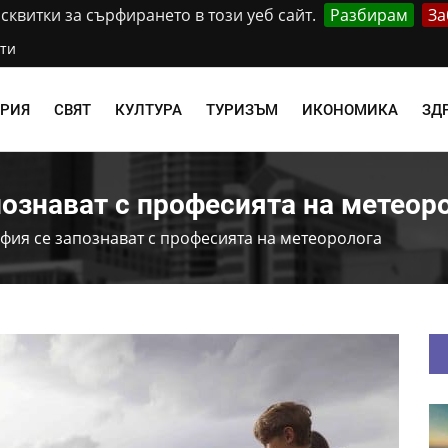
квитки за сърфирането в този уеб сайт.
Разбирам
За
ти
АРИЯ
СВЯТ
КУЛТУРА
ТУРИЗЪМ
ИКОНОМИКА
ЗД
познават с професията на метеор
фия се запознават с професията на метеоролога