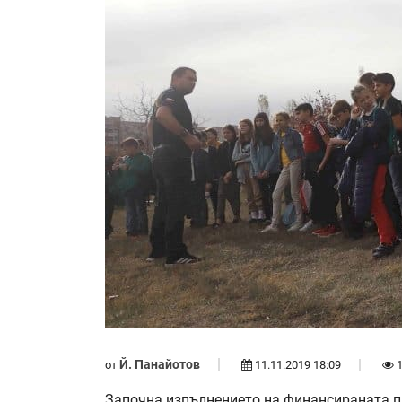
Й. Панайотов
от
11.11.2019 18:09
1
Започна изпълнението на финансираната п