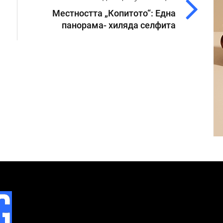
Местността „Копитото“: Една
панорама- хиляда селфита