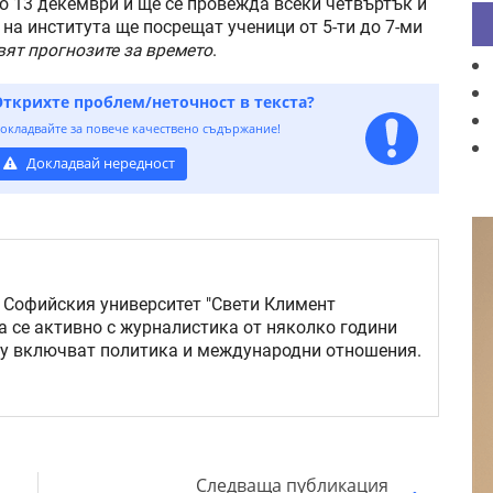
 13 декември и ще се провежда всеки четвъртък и
 на института ще посрещат ученици от 5-ти до 7-ми
вят прогнозите за времето
.
Открихте проблем/неточност в текста?
окладвайте за повече качествено съдържание!
Докладвай нередност
 Софийския университет "Свети Климент
а се активно с журналистика от няколко години
му включват политика и международни отношения.
Следваща публикация