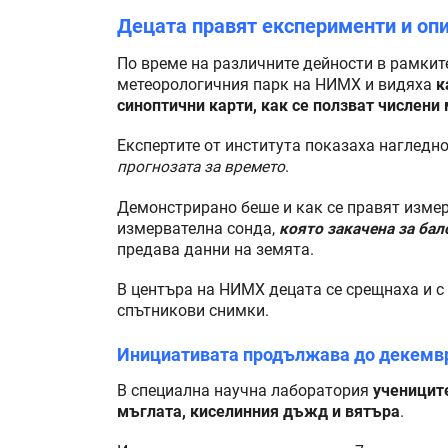
Децата правят експерименти и опи
По време на различните дейности в рамкит
метеорологичния парк на НИМХ и видяха
к
синоптични карти, как се ползват числени
Експертите от института показаха нагледно
прогнозата за времето
.
Демонстрирано беше и как се правят изме
измервателна сонда,
която закачена за бал
предава данни на земята.
В центъра на НИМХ децата се срещнаха и с
спътникови снимки.
Инициативата продължава до декемв
В специална научна лаборатория
ученицит
мъглата, киселинния дъжд и вятъра
.