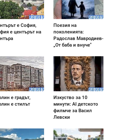
нтърът е София,
Поезия на
фия е центърът на
поколенията:
нтъра
Радослав Мавродиев-
„От баба и внуче"
лин е градът,
Изкуство за 10
лин е стилът
минути: AI детското
филмче за Васил
Левски