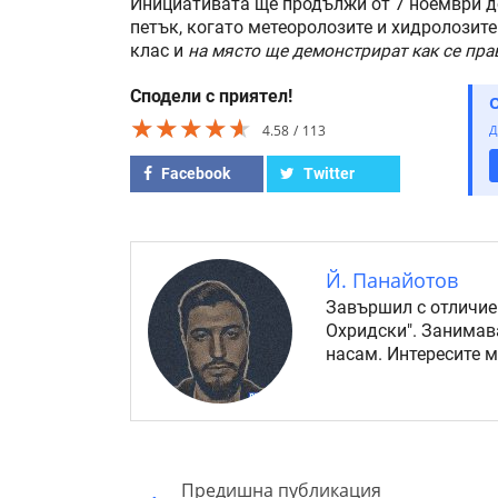
Инициативата ще продължи от 7 ноември до
петък, когато метеоролозите и хидролозите
клас и
на място ще демонстрират как се пра
Сподели с приятел!
★★★★★
★★★★★
★★★★★
4.58
113
Д
Facebook
Twitter
Й. Панайотов
Завършил с отличие
Охридски". Занимав
насам. Интересите 
Предишна публикация