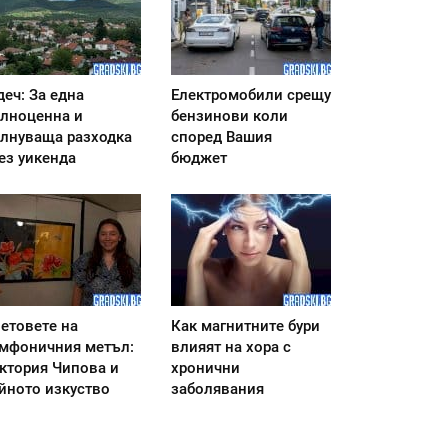
деч: За една
Електромобили срещу
лноценна и
бензинови коли
лнуваща разходка
според Вашия
ез уикенда
бюджет
етовете на
Как магнитните бури
мфоничния метъл:
влияят на хора с
ктория Чипова и
хронични
йното изкуство
заболявания