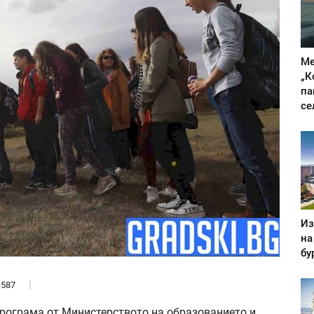
Ме
„К
па
се
Из
на
бу
587
рограма от Министерството на образованието и