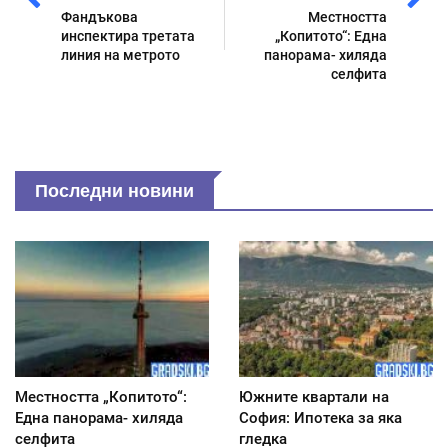
Фандъкова
Местността
инспектира третата
„Копитото“: Една
линия на метрото
панорама- хиляда
селфита
Последни новини
Местността „Копитото“:
Южните квартали на
Една панорама- хиляда
София: Ипотека за яка
селфита
гледка