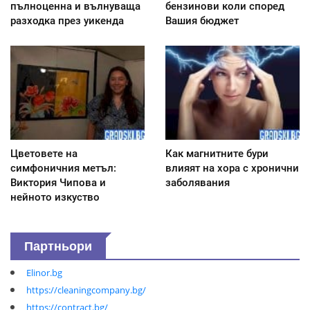
пълноценна и вълнуваща
бензинови коли според
разходка през уикенда
Вашия бюджет
Цветовете на
Как магнитните бури
симфоничния метъл:
влияят на хора с хронични
Виктория Чипова и
заболявания
нейното изкуство
Партньори
Elinor.bg
https://cleaningcompany.bg/
https://contract.bg/