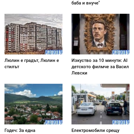
баба и внуче"
Люлин е градът, Люлин е
Изкуство за 10 минути: AI
стилът
детското филмче за Васил
Левски
Годеч: За една
Електромобили срещу