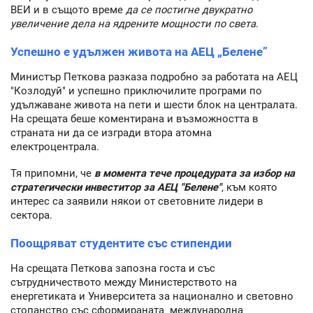
ВЕИ и в същото време
да се постигне двукратно
увеличение дела на ядрените мощности по света
.
Успешно е удължен живота на АЕЦ „Белене”
Министър Петкова разказа подробно за работата на АЕЦ
"Козлодуй" и успешно приключилите програми по
удължаване живота на пети и шести блок на централата.
На срещата беше коментирана и възможността в
страната ни да се изгради втора атомна
електроцентрала.
Тя припомни, че
в момента тече процедурата за избор на
стратегически инвеститор за АЕЦ "Белене"
, към която
интерес са заявили някои от световните лидери в
сектора.
Поощряват студентите със стипендии
На срещата Петкова запозна госта и със
сътрудничеството между Министерството на
енергетиката и Университета за национално и световно
стопанство със сформираната международна