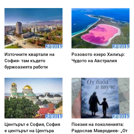
Източните квартали на
Розовото езеро Хилиър:
София- там където
Чудото на Австралия
буржоазията работи
Центърът е София, София
Поезия на поколенията:
е центърът на Центъра
Радослав Мавродиев- „От