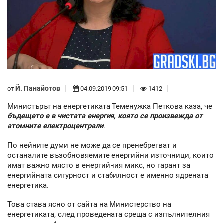
Й. Панайотов
от
04.09.2019 09:51
1412
Министърът на енергетиката Теменужка Петкова каза, че
бъдещето е в чистата енергия, която се произвежда от
атомните електроцентрали
.
По нейните думи не може да се пренебрегват и
останалите възобновяемите енергийни източници, които
имат важно място в енергийния микс, но гарант за
енергийната сигурност и стабилност е именно ядрената
енергетика.
Това става ясно от сайта на Министерство на
енергетиката, след проведената среща с изпълнителния