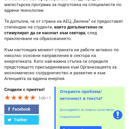
магистърска програма за подготовка на специалисти по
ядрени технологии.
Тя допълни, че от страна на АЕЦ „Белене” се предоставят
стипендии на студенти,
които допълнително ги
стимулират да се насочат към сектора
, след
приключване на образованието.
Към настоящия момент страната ни работи активно по
няколко основни направления в сектора на
енергетиката. Като най-важна стъпка се определя
предстоящото присъединяване към Организацията за
икономическо сътрудничество и развитие и към
Агенцията за ядрена енергия.
Сподели с приятел!
Открихте проблем/
★★★★★
★★★★★
★★★★★
5.00
1
неточност в текста?
Facebook
Докладвайте за повече качествено
съдържание!
Twitter