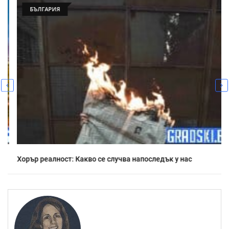
БЪЛГАРИЯ
Хорър реалност: Какво се случва напоследък у нас