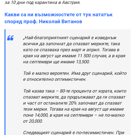
за 10 дни под карантина в Австрия.
Какви са ни възможностите от тук нататък
според проф. Николай Витанов
„Най-благоприятният сценарий е изведнъж
всички да започнат да спазват мерките, така
като се спазваха през март и април. Тогава в
края на август ще имаме 11 500 случая, а в края
на септември ще имаме 13,500.
Той е малко вероятен. Има друг сценарий, който
е относително оптимистичен.
Той казва така – 80-те процента от хората, които
спазват мерките, да продължават да ги спазват
и част от останалите 20% започват да спазват
тези мерки. Тогава на края на август ще имаме
поне 14,000, в края на септември – не по-малко
от 20,000.
Следващият сценарий е по-песимистичен. При