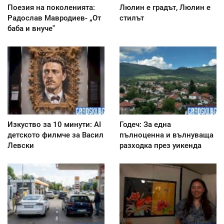
Поезия на поколенията:
Люлин е градът, Люлин е
Радослав Мавродиев- „От
стилът
баба и внуче"
Изкуство за 10 минути: AI
Годеч: За една
детското филмче за Васил
пълноценна и вълнуваща
Левски
разходка през уикенда