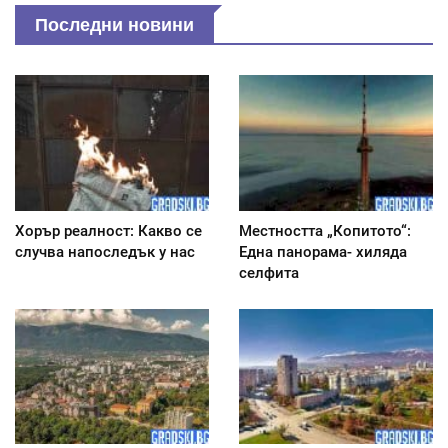
Последни новини
Хорър реалност: Какво се
Местността „Копитото“:
случва напоследък у нас
Една панорама- хиляда
селфита