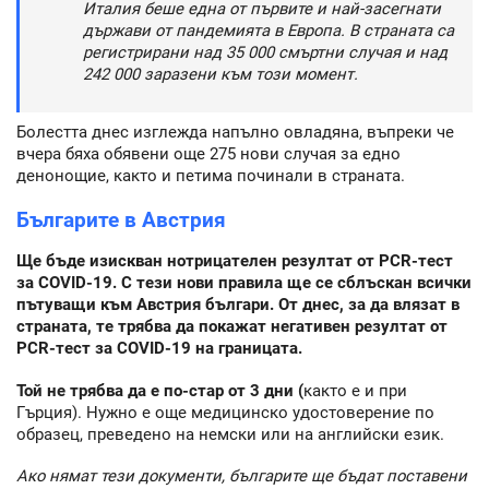
Италия беше една от първите и най-засегнати
държави от пандемията в Европа. В страната са
регистрирани над 35 000 смъртни случая и над
242 000 заразени към този момент.
Болестта днес изглежда напълно овладяна, въпреки че
вчера бяха обявени още 275 нови случая за едно
денонощие, както и петима починали в страната.
Българите в Австрия
Ще бъде изискван нотрицателен резултат от PCR-тест
за COVID-19. С тези нови правила ще се сблъскан всички
пътуващи към Австрия българи. От днес, за да влязат в
страната, те трябва да покажат негативен резултат от
PCR-тест за COVID-19 на границата.
Той не трябва да е по-стар от 3 дни (
както е и при
Гърция). Нужно е още медицинско удостоверение по
образец, преведено на немски или на английски език.
Ако нямат тези документи, българите ще бъдат поставени