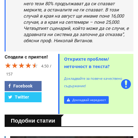
него тези 80% продължават да си спазват
мерките, а останалите не ги спазват. В този
случай в края на август ще имаме поне 16,000
случая, а в края на септември – поне 25,000.
Четвъртият сценарий, който може да се случи, е
здравната ни система да започне да отказва”,
обясни проф. Николай Витанов.
Сподели с приятел!
Открихте проблем/
★★★★★
★★★★★
★★★★★
4.50
неточност в текста?
157
Докладвайте за повече качествено
Facebook
съдържание!
Twitter
Докладвай нередност
Подобни статии