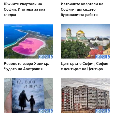
Южните квартали на
Източните квартали на
София: Ипотека за яка
София- там където
гледка
буржоазията работи
Розовото езеро Хилиър:
Центърът е София, София
Чудото на Австралия
е центърът на Центъра