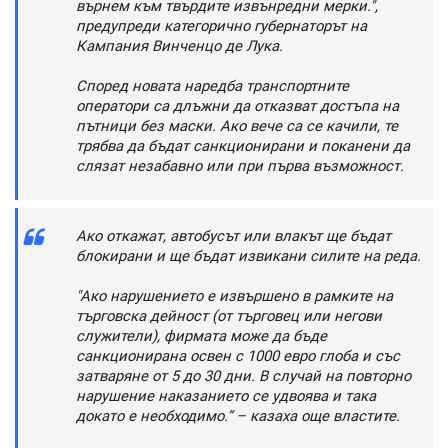
върнем към твърдите извънредни мерки.",
предупреди категорично губернаторът на
Кампания Винченцо де Лука.
Според новата наредба транспортните
оператори са длъжни да отказват достъпа на
пътници без маски. Ако вече са се качили, те
трябва да бъдат санкционирани и поканени да
слязат незабавно или при първа възможност.
Ако откажат, автобусът или влакът ще бъдат
блокирани и ще бъдат извикани силите на реда.
"Ако нарушението е извършено в рамките на
търговска дейност (от търговец или негови
служители), фирмата може да бъде
санкционирана освен с 1000 евро глоба и със
затваряне от 5 до 30 дни. В случай на повторно
нарушение наказанието се удвоява и така
докато е необходимо.“ – казаха още властите.