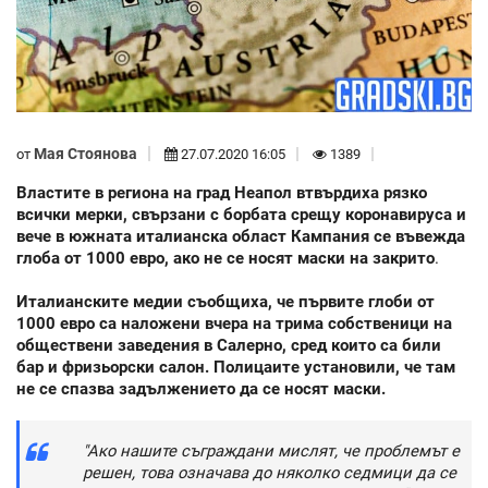
Мая Стоянова
от
27.07.2020 16:05
1389
Властите в региона на град Неапол втвърдиха рязко
всички мерки, свързани с борбата срещу коронавируса и
вече в южната италианска област Кампания се въвежда
глоба от 1000 евро, ако не се носят маски на закрито
.
Италианските медии съобщиха, че първите глоби от
1000 евро са наложени вчера на трима собственици на
обществени заведения в Салерно, сред които са били
бар и фризьорски салон. Полицаите установили, че там
не се спазва задължението да се носят маски.
"Ако нашите съграждани мислят, че проблемът е
решен, това означава до няколко седмици да се