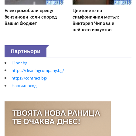
Електромобили срещу
Цветовете на
бензинови коли според
симфоничния метъл:
Вашия бюджет
Виктория Чипова и
нейното изкуство
Партньори
Elinor.bg
https://cleaningcompany.bg/
https://contract.bg/
Нашият вход