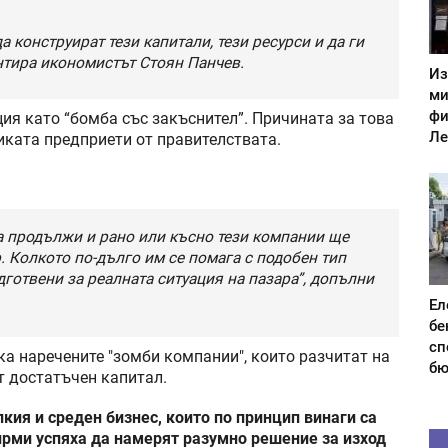
 конструират тези капитали, тези ресурси и да ги
нтира икономистът Стоян Панчев.
Из
ми
фи
я като “бомба със закъснител”. Причината за това
Ле
иката предприети от правителствата.
а продължи и рано или късно тези компании ще
. Колкото по-дълго им се помага с подобен тип
дготвени за реалната ситуация на пазара”, допълни
Ел
бе
сп
ка наречените "зомби компании", които разчитат на
бю
т достатъчен капитал.
кия и среден бизнес, които по принцип винаги са
ирми успяха да намерят разумно решение за изход