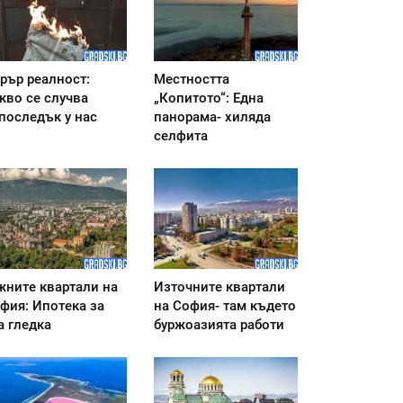
рър реалност:
Местността
кво се случва
„Копитото“: Една
последък у нас
панорама- хиляда
селфита
ните квартали на
Източните квартали
фия: Ипотека за
на София- там където
а гледка
буржоазията работи