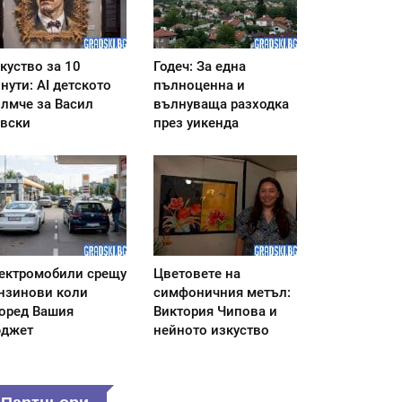
куство за 10
Годеч: За една
нути: AI детското
пълноценна и
лмче за Васил
вълнуваща разходка
вски
през уикенда
ектромобили срещу
Цветовете на
нзинови коли
симфоничния метъл:
оред Вашия
Виктория Чипова и
джет
нейното изкуство