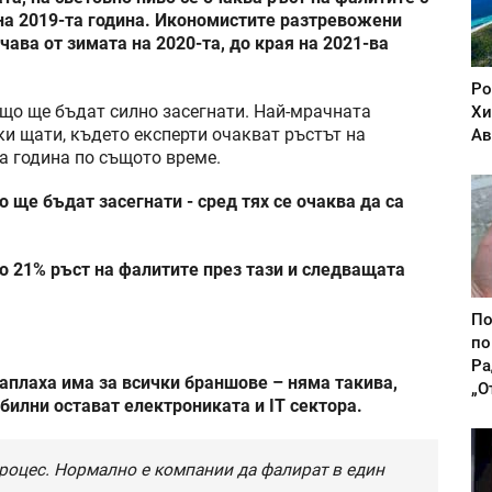
на 2019-та година. Икономистите разтревожени
ава от зимата на 2020-та, до края на 2021-ва
Ро
ъщо ще бъдат силно засегнати. Най-мрачната
Хи
ки щати, където експерти очакват ръстът на
Ав
а година по същото време.
ще бъдат засегнати - сред тях се очаква да са
ло 21% ръст на фалитите през тази и следващата
По
по
Ра
аплаха има за всички браншове – няма такива,
„О
билни остават електрониката и IT сектора.
процес. Нормално е компании да фалират в един