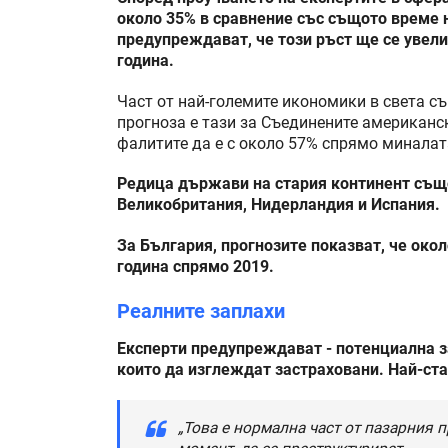
около 35% в сравнение със същото време 
предупреждават, че този ръст ще се увелич
година.
Част от най-големите икономики в света с
прогноза е тази за Съединените американс
фалитите да е с около 57% спрямо миналат
Редица държави на стария континент също 
Великобритания, Нидерландия и Испания.
За България, прогнозите показват, че око
година спрямо 2019.
Реалните заплахи
Експерти предупреждават - потенциална з
които да изглеждат застраховани. Най-ста
„Това е нормална част от пазарния 