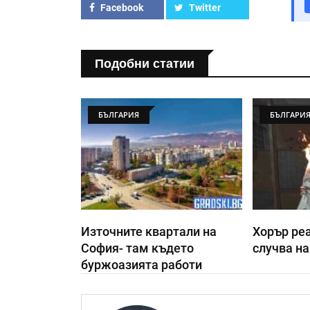
Facebook
Twitter
Подобни статии
БЪЛГАРИЯ
БЪЛГАРИ
Източните квартали на
Хорър реа
София- там където
случва на
буржоазията работи