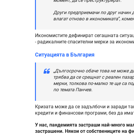
момент, да се преструктурират.
Други предприемачи по друг начин да
влагат отново в икономиката”, коме
Икономистите дефинират сегашната ситуаци
- радикалните спасителни мерки за иконом
Ситуацията в България
„Дългосрочно обаче това не може д
трябва да се срещнат с реален пазар
мерки, толкова по-малко те ще са по
по темата Панчев.
Кризата може да се задълбочи и заради та
кредити и финансови програми, без да има
У нас, пандемията застраши най-много мал
застрашени. Някои от собствениците на ф