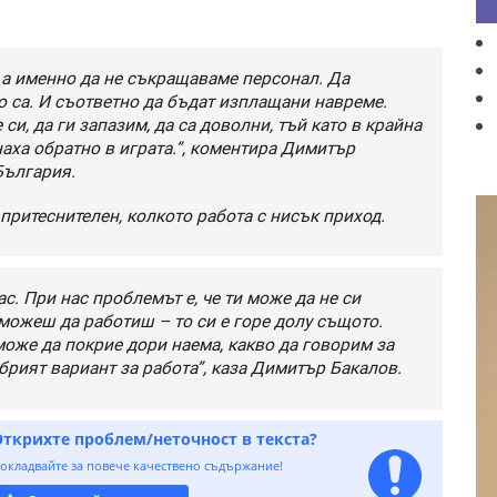
 а именно да не съкращаваме персонал. Да
о са. И съответно да бъдат изплащани навреме.
си, да ги запазим, да са доволни, тъй като в крайна
наха обратно в играта.”, коментира Димитър
България.
а притеснителен, колкото работа с нисък приход.
ас. При нас проблемът е, че ти може да не си
 можеш да работиш – то си е горе долу същото.
 може да покрие дори наема, какво да говорим за
брият вариант за работа”, каза Димитър Бакалов.
Открихте проблем/неточност в текста?
окладвайте за повече качествено съдържание!