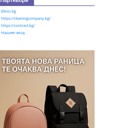
Партньори
Elinor.bg
https://cleaningcompany.bg/
https://contract.bg/
Нашият вход