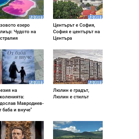
зовото езеро
Центърът е София,
лиър: Чудото на
София е центърът на
стралия
Центъра
езия на
Люлин е градът,
коленията:
Люлин е стилът
дослав Мавродиев-
т баба и внуче"