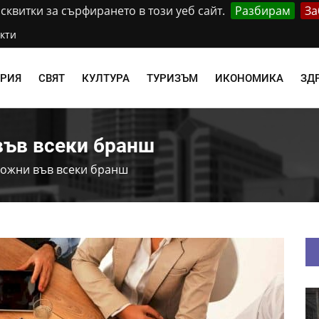
квитки за сърфирането в този уеб сайт.
Разбирам
За
кти
АРИЯ
СВЯТ
КУЛТУРА
ТУРИЗЪМ
ИКОНОМИКА
ЗД
във всеки бранш
можни във всеки бранш