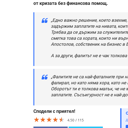
от кризата без финансова помощ.
„Едно важно решение, което взехме,
задържим заплатите на нивата, коит
Трябва да се държим за служителите 
сметка това са хората, които ни вър
Апостолов, собственик на бизнес в 
А за други, фалитът не е чак толков
„Фалитите не са най-фаталните при н
фалирал, но като няма хора, като не
Оборотът ти е толкова малък, че не
заплатите. Съсъигурност не е най-до
Сподели с приятел!
★★★★★
★★★★★
★★★★★
4.50
115
Д