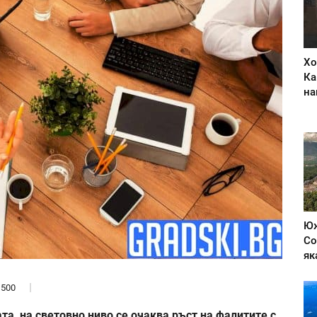
Хо
Ка
на
Юж
Со
як
500
та, на световно ниво се очаква ръст на фалитите с