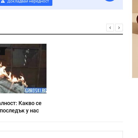
Докладвай нередност
Я
лност: Какво се
последък у нас