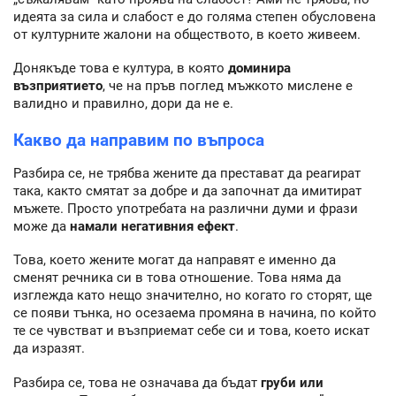
идеята за сила и слабост е до голяма степен обусловена
от културните жалони на обществото, в което живеем.
Донякъде това е култура, в която
доминира
възприятието
, че на пръв поглед мъжкото мислене е
валидно и правилно, дори да не е.
Какво да направим по въпроса
Разбира се, не трябва жените да престават да реагират
така, както смятат за добре и да започнат да имитират
мъжете. Просто употребата на различни думи и фрази
може да
намали негативния ефект
.
Това, което жените могат да направят е именно да
сменят речника си в това отношение. Това няма да
изглежда като нещо значително, но когато го сторят, ще
се появи тънка, но осезаема промяна в начина, по който
те се чувстват и възприемат себе си и това, което искат
да изразят.
Разбира се, това не означава да бъдат
груби или