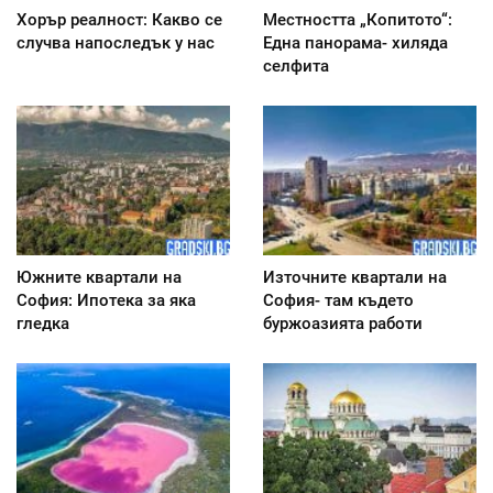
Хорър реалност: Какво се
Местността „Копитото“:
случва напоследък у нас
Една панорама- хиляда
селфита
Южните квартали на
Източните квартали на
София: Ипотека за яка
София- там където
гледка
буржоазията работи