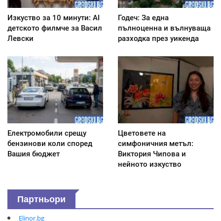
Изкуство за 10 минути: AI
Годеч: За една
детското филмче за Васил
пълноценна и вълнуваща
Левски
разходка през уикенда
Електромобили срещу
Цветовете на
бензинови коли според
симфоничния метъл:
Вашия бюджет
Виктория Чипова и
нейното изкуство
Партньори
Elinor.bg