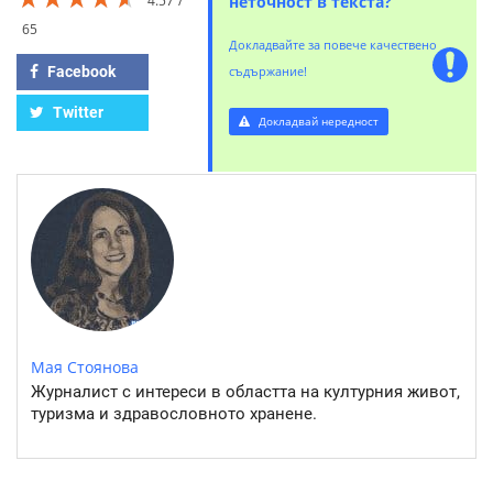
4.57
неточност в текста?
65
Докладвайте за повече качествено
Facebook
съдържание!
Twitter
Докладвай нередност
Мая Стоянова
Журналист с интереси в областта на културния живот,
туризма и здравословното хранене.