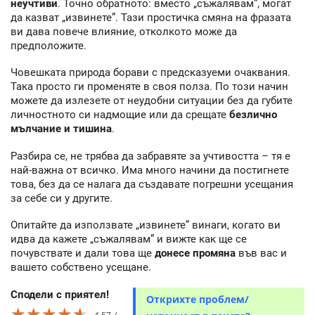
неучтиви
. Точно обратното: вместо „съжалявам”, могат
да казват „извинете”. Тази простичка смяна на фразата
ви дава повече влияние, отколкото може да
предположите.
Човешката природа борави с предсказуеми очаквания.
Така просто ги променяте в своя полза. По този начин
можете да излезете от неудобни ситуации без да губите
личностното си надмощие или да срещате
безлично
мълчание и тишина
.
Разбира се, не трябва да забравяте за учтивостта – тя е
най-важна от всичко. Има много начини да постигнете
това, без да се налага да създавате погрешни усещания
за себе си у другите.
Опитайте да използвате „извинете” винаги, когато ви
идва да кажете „съжалявам” и вижте как ще се
почувствате и дали това ще
донесе промяна
във вас и
вашето собствено усещане.
Сподели с приятел!
Открихте проблем/
★★★★★
★★★★★
★★★★★