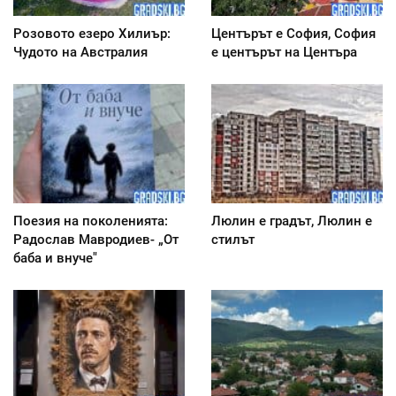
Розовото езеро Хилиър:
Центърът е София, София
Чудото на Австралия
е центърът на Центъра
Поезия на поколенията:
Люлин е градът, Люлин е
Радослав Мавродиев- „От
стилът
баба и внуче"