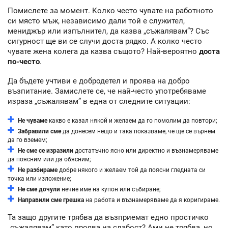
Помислете за момент. Колко често чувате на работното
си място мъж, независимо дали той е служител,
мениджър или изпълнител, да казва „съжалявам”? Със
сигурност ще ви се случи доста рядко. А колко често
чувате жена колега да казва същото? Най-вероятно
доста
по-често
.
Да бъдете учтиви е добродетел и проява на добро
възпитание. Замислете се, че най-често употребяваме
израза „съжалявам” в една от следните ситуации:
Не чуваме
какво е казал някой и желаем да го помолим да повтори;
Забравили сме
да донесем нещо и така показваме, че ще се върнем
да го вземем;
Не сме се изразили
достатъчно ясно или директно и възнамеряваме
да поясним или да обясним;
Не разбираме
добре някого и желаем той да поясни гледната си
точка или изложение;
Не сме дочули
нечие име на купон или събиране;
Направили сме грешка
на работа и възнамеряваме да я коригираме.
Та защо другите трябва да възприемат едно простичко
„съжалявам” като проява на слабост? Ами не трябва, но