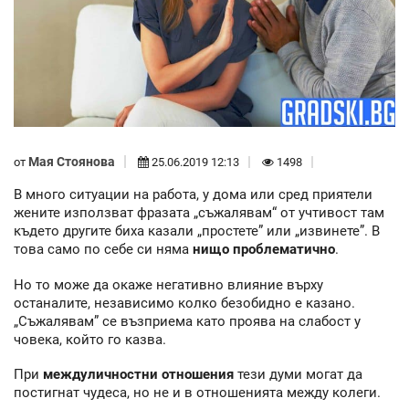
Мая Стоянова
от
25.06.2019 12:13
1498
В много ситуации на работа, у дома или сред приятели
жените използват фразата „съжалявам“ от учтивост там
където другите биха казали „простете” или „извинете”. В
това само по себе си няма
нищо проблематично
.
Но то може да окаже негативно влияние върху
останалите, независимо колко безобидно е казано.
„Съжалявам” се възприема като проява на слабост у
човека, който го казва.
При
междуличностни отношения
тези думи могат да
постигнат чудеса, но не и в отношенията между колеги.