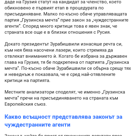
даде на Грузия статут на кандидат за членство, което
обикновено е първият етап в процедурата по
присъединяване. Малко по-късно обаче управляващата
партия „Грузинска мечта“ прие закон за „чуждестранните
агенти“. Според много критици това е явен знак, че
страната все още е в близки отношения с Русия.
Докато президентът Зурабишвили изнасяше речта си,
към нея бяха насочени лазери, които стремяха да
отвлекат вниманието ѝ. Когато бе избрана за държавен
глава на Грузия, тя бе подкрепена от партията „Грузинска
мечта“. По-късно обаче Зурабишвили се обърна срещу тях
и неведнъж е показвала, че е сред най-отявлените
критици на партията.
Местните анализатори споделят, че именно „Грузинска
мечта“ пречи на присъединяването на страната към
Европейския съюз.
Какво всъщност представлява законът за
чуждестранните агенти
Законът, който бе приет от грузинските депутати през