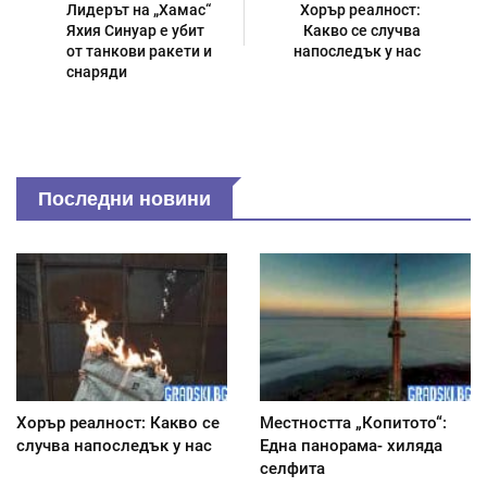
Лидерът на „Хамас“
Хорър реалност:
Яхия Синуар е убит
Какво се случва
от танкови ракети и
напоследък у нас
снаряди
Последни новини
Хорър реалност: Какво се
Местността „Копитото“:
случва напоследък у нас
Една панорама- хиляда
селфита