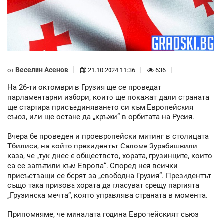
Веселин Асенов
от
21.10.2024 11:36
636
На 26-ти октомври в Грузия ще се проведат
парламентарни избори, които ще покажат дали страната
ще стартира присъединяването си към Европейския
съюз, или ще остане да „кръжи“ в орбитата на Русия.
Вчера бе проведен и проевропейски митинг в столицата
Тбилиси, на който президентът Саломе Зурабишвили
каза, че „тук днес е обществото, хората, грузинците, които
са се запътили към Европа“. Според нея всички
присъстващи се борят за „свободна Грузия“. Президентът
също така призова хората да гласуват срещу партията
„Грузинска мечта“, която управлява страната в момента.
Припомняме, че миналата година Европейският съюз