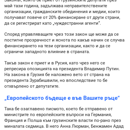
май тази година, задължава неправителствените
организации, гражданските обединения и медии, които
получават повече от 20% финансиране от други страни,
да се регистрират като „чуждестранни агенти“.
Според управляващите чрез този закон ще може да се
постигне прозрачност и яснота по какъв начин се случва
финансирането на тези организации, както и да се
ограничи западното влияние в страната.
Такъв закон е приет и в Русия, като чрез него се
репресира опозицията на президента Владимир Путин.
На закона в Грузия бе наложено вето от страна на
президента Зурабишвили, но впоследствие то бе
отхвърлено от депутатите.
„Европейското бъдеще е във Вашите ръце“
Така бе озаглавено писмото, което бе отправено от
министрите по европейските въпроси на Германия,
Франция и Полша към грузинските власти по-рано през
миналата седмица. В него Анна Люрман, Бенжамен Адад