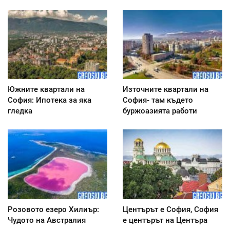
Южните квартали на
Източните квартали на
София: Ипотека за яка
София- там където
гледка
буржоазията работи
Розовото езеро Хилиър:
Центърът е София, София
Чудото на Австралия
е центърът на Центъра