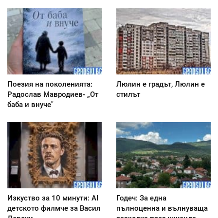
Поезия на поколенията:
Люлин е градът, Люлин е
Радослав Мавродиев- „От
стилът
баба и внуче"
Изкуство за 10 минути: AI
Годеч: За една
детското филмче за Васил
пълноценна и вълнуваща