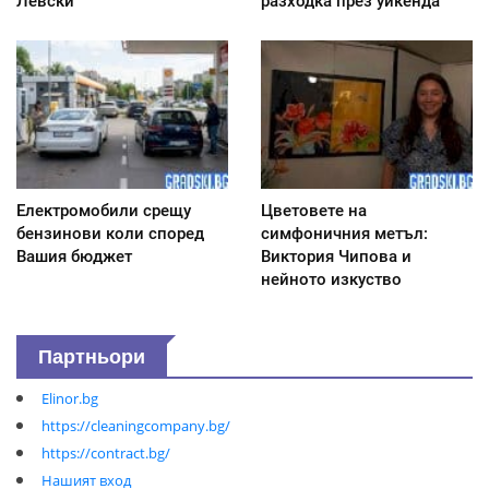
Левски
разходка през уикенда
Електромобили срещу
Цветовете на
бензинови коли според
симфоничния метъл:
Вашия бюджет
Виктория Чипова и
нейното изкуство
Партньори
Elinor.bg
https://cleaningcompany.bg/
https://contract.bg/
Нашият вход