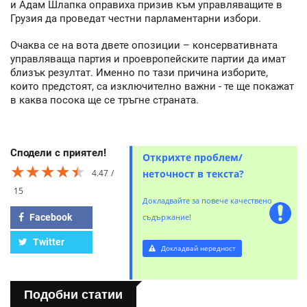
и Адам Шлапка оправиха призив към управляващите в
Грузия да проведат честни парламентарни избори.
Очаква се на вота двете опозиции – консервативната
управляваща партия и проевропейските партии да имат
близък резултат. Именно по тази причина изборите,
които предстоят, са изключително важни - те ще покажат
в каква посока ще се тръгне страната.
Сподели с приятел!
Открихте проблем/
★★★★★
★★★★★
★★★★★
4.47
неточност в текста?
15
Докладвайте за повече качествено
Facebook
съдържание!
Twitter
Докладвай нередност
Подобни статии