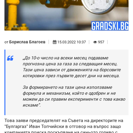
Борислав Благоев
от
15.03.2022 10:37
957
„До 10-о число на всеки месец подаваме
прогнозна цена за газа за следващия месец.
Тази цена зависи от движенията на борсовите
котировки през първите десет дни на месеца.
За формирането на тази цена използваме
формула и механизъм, който е одобрен и не
можем да си правим експерименти с това какво
искаме”.
Това заяви председателят на Съвета на директорите на
"Булгаргаз" Иван Топчийски в отговор на въпрос защо
компанията поиска поскъпване на синьото гориво с