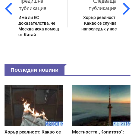
Предишна
Следваща
публикация
публикация
Има ли ЕС
Хорър реалност:
доказателства, че
Какво се случва
Москва иска помощ
напоследък у нас
от Китай
Последни новини
Хорър реалност: Какво се
Местността „Копитото“: