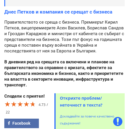
Днес Петков и компания се срещат с бизнеса
Правителството се среща с бизнеса. Премиерът Кирил
Петков, вицепремиерите Асен Василев, Борислав Сандов
и Гроздан Караджов и министри от кабинета се събират с
представители на бизнеса. Този път фокус на годишната
среща е поставен върху войната в Украйна и
последствията от нея за Европа и България.
В дневния ред на срещата са включени и планове на
правителството за справяне с кризата, ефектите за
българската икономика и бизнеса, както и приоритетите
на властта в секторите иновации, инфраструктура и
транспорт.
Сподели с приятел!
Открихте проблем/
★★★★★
★★★★★
★★★★★
4.73
неточност в текста?
22
Докладвайте за повече качествено
Facebook
съдържание!