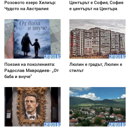
Розовото езеро Хилиър:
Центърът е София, София
Чудото на Австралия
е центърът на Центъра
Поезия на поколенията:
Люлин е градът, Люлин е
Радослав Мавродиев- „От
стилът
баба и внуче"