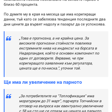
близо 60 процента.
По думите му в края на месеца ще има коригиращи
данни, тъй като се забелязва тенденция последните два
дни цените да вървят надолу и пазарът да се успокоява.
„Това е прогнозна, а не крайна цена. За
високите прогнозни стойности повлияха
екстремните нива на индексът на борсата в
Нидерландия, който е основен компонент по
един от договорите. Вярваме, че при
коригиращото заявление към регулатора,
цената ще е по-ниска.”, уточни той.
Ще има ли увеличение на парното
„За потребителите на "Топлофикация" има
моратуриум до 31 март”, подчерта Топчийски в
отговор на въпроса как евентуално увеличение
с 58 на сто ще се отрази на цената на парното.