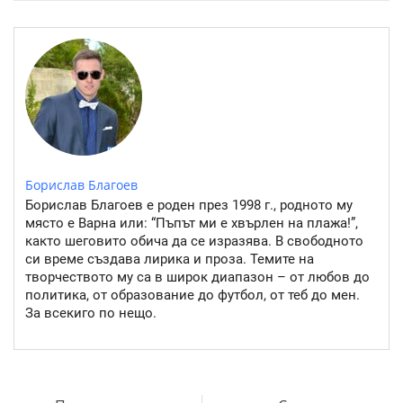
Борислав Благоев
Борислав Благоев е роден през 1998 г., родното му
място е Варна или: “Пъпът ми е хвърлен на плажа!”,
както шеговито обича да се изразява. В свободното
си време създава лирика и проза. Темите на
творчеството му са в широк диапазон – от любов до
политика, от образование до футбол, от теб до мен.
За всекиго по нещо.