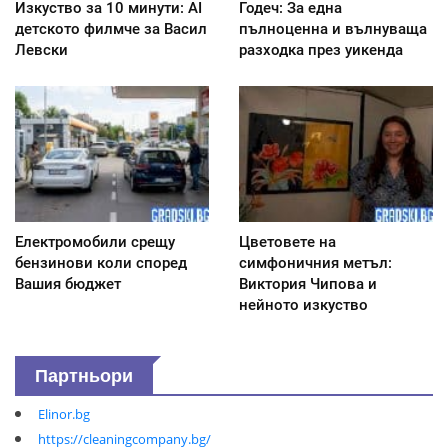
Изкуство за 10 минути: AI
Годеч: За една
детското филмче за Васил
пълноценна и вълнуваща
Левски
разходка през уикенда
Електромобили срещу
Цветовете на
бензинови коли според
симфоничния метъл:
Вашия бюджет
Виктория Чипова и
нейното изкуство
Партньори
Elinor.bg
https://cleaningcompany.bg/