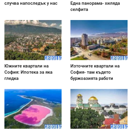
случва напоследък у нас
Една панорама- хиляда
селфита
Южните квартали на
Източните квартали на
София: Ипотека за яка
София- там където
гледка
буржоазията работи