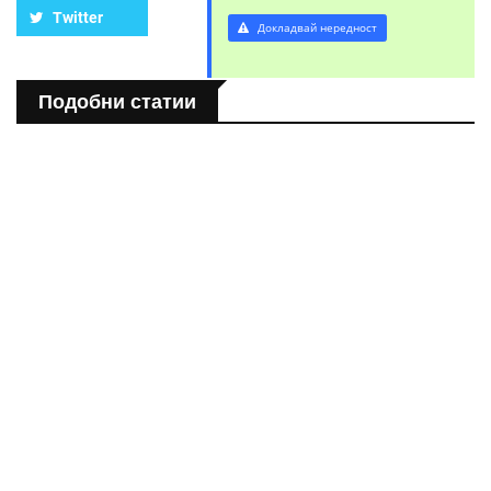
Twitter
Докладвай нередност
Подобни статии
СВЯТ
Розовото езеро Хилиър: Чудото на Австралия
СВЯТ