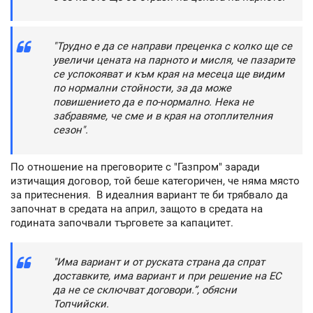
"Трудно е да се направи преценка с колко ще се
увеличи цената на парното и мисля, че пазарите
се успокояват и към края на месеца ще видим
по нормални стойности, за да може
повишението да е по-нормално. Нека не
забравяме, че сме и в края на отоплителния
сезон".
По отношение на преговорите с "Газпром" заради
изтичащия договор, той беше категоричен, че няма място
за притеснения. В идеалния вариант те би трябвало да
започнат в средата на април, защото в средата на
годината започвали търговете за капацитет.
"Има вариант и от руската страна да спрат
доставките, има вариант и при решение на ЕС
да не се сключват договори.”, обясни
Топчийски.