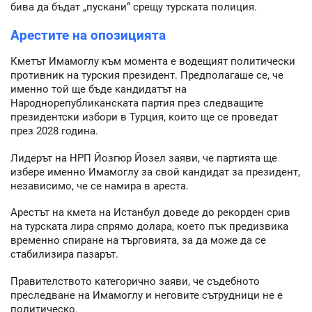
бива да бъдат „пускани“ срещу турската полиция.
Арестите на опозицията
Кметът Имамоглу към момента е водещият политически
противник на турския президент. Предполагаше се, че
именно той ще бъде кандидатът на
Народнорепубликанската партия през следващите
президентски избори в Турция, които ще се проведат
през 2028 година.
Лидерът на НРП Йозгюр Йозел заяви, че партията ще
избере именно Имамоглу за свой кандидат за президент,
независимо, че се намира в ареста.
Арестът на кмета на Истанбул доведе до рекорден срив
на турската лира спрямо долара, което пък предизвика
временно спиране на търговията, за да може да се
стабилизира пазарът.
Правителството категорично заяви, че съдебното
преследване на Имамоглу и неговите сътрудници не е
политическо.