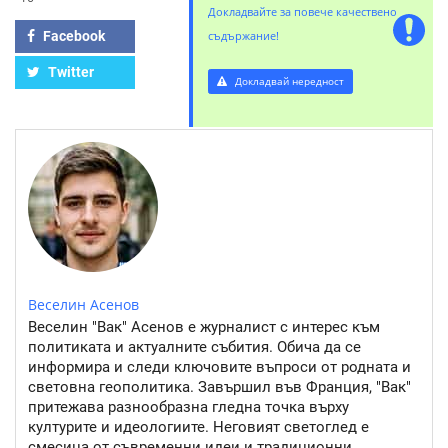
Докладвайте за повече качествено
Facebook
съдържание!
Twitter
Докладвай нередност
Веселин Асенов
Веселин "Вак" Асенов е журналист с интерес към
политиката и актуалните събития. Обича да се
информира и следи ключовите въпроси от родната и
световна геополитика. Завършил във Франция, "Вак"
притежава разнообразна гледна точка върху
културите и идеологиите. Неговият светоглед е
смесица от съвременни идеи и традиционни