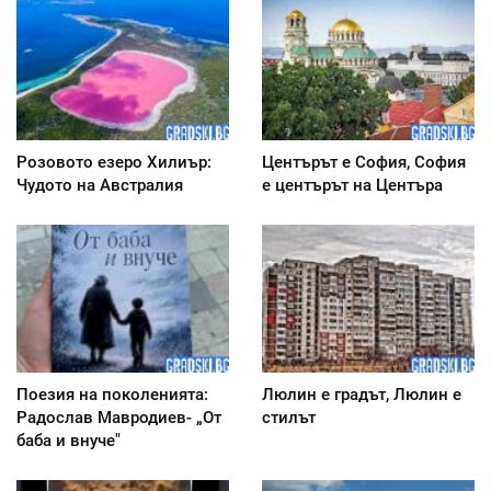
Розовото езеро Хилиър:
Центърът е София, София
Чудото на Австралия
е центърът на Центъра
Поезия на поколенията:
Люлин е градът, Люлин е
Радослав Мавродиев- „От
стилът
баба и внуче"