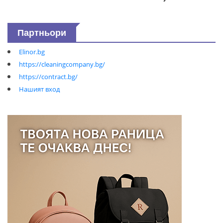
Партньори
Elinor.bg
https://cleaningcompany.bg/
https://contract.bg/
Нашият вход