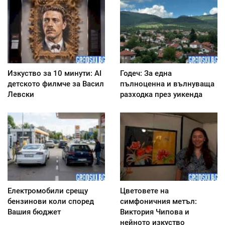
Изкуство за 10 минути: AI
Годеч: За една
детското филмче за Васил
пълноценна и вълнуваща
Левски
разходка през уикенда
Електромобили срещу
Цветовете на
бензинови коли според
симфоничния метъл:
Вашия бюджет
Виктория Чипова и
нейното изкуство