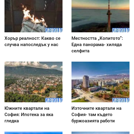
Хорър реалност: Какво се
Местността „Копитото“:
случва напоследък у нас
Една панорама- хиляда
селфита
Южните квартали на
Източните квартали на
София: Ипотека за яка
София- там където
гледка
буржоазията работи