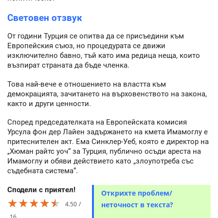
Световен отзвук
От години Турция се опитва да се присъедини към
Европейския съюз, но процедурата се движи
изключително бавно, тъй като има редица неща, които
възпират страната да бъде членка.
Това най-вече е отношението на властта към
демокрацията, зачитането на върховенството на закона,
както и други ценности.
Според председателката на Европейската комисия
Урсула фон дер Лайен задържането на кмета Имамоглу е
притеснителен акт. Ема Синклер-Уеб, която е директор на
„Хюман райтс уоч“ за Турция, публично осъди ареста на
Имамоглу и обяви действието като „злоупотреба със
съдебната система“.
Сподели с приятел!
Открихте проблем/
★★★★★
★★★★★
★★★★★
4.50
неточност в текста?
16