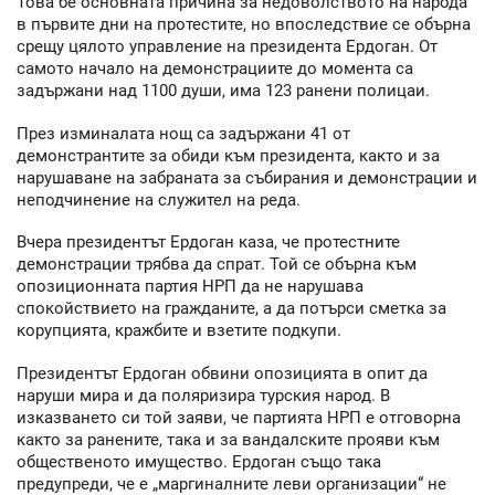
Това бе основната причина за недоволството на народа
в първите дни на протестите, но впоследствие се обърна
срещу цялото управление на президента Ердоган. От
самото начало на демонстрациите до момента са
задържани над 1100 души, има 123 ранени полицаи.
През изминалата нощ са задържани 41 от
демонстрантите за обиди към президента, както и за
нарушаване на забраната за събирания и демонстрации и
неподчинение на служител на реда.
Вчера президентът Ердоган каза, че протестните
демонстрации трябва да спрат. Той се обърна към
опозиционната партия НРП да не нарушава
спокойствието на гражданите, а да потърси сметка за
корупцията, кражбите и взетите подкупи.
Президентът Ердоган обвини опозицията в опит да
наруши мира и да поляризира турския народ. В
изказването си той заяви, че партията НРП е отговорна
както за ранените, така и за вандалските прояви към
общественото имущество. Ердоган също така
предупреди, че е „маргиналните леви организации“ не