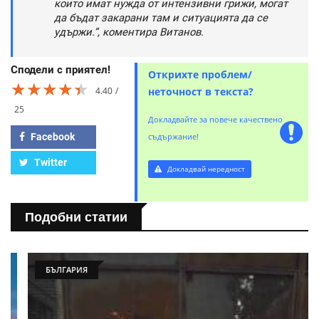
които имат нужда от интензивни грижи, могат
да бъдат закарани там и ситуацията да се
удържи.”, коментира Витанов.
Сподели с приятел!
Открихте проблем/
★★★★★
★★★★★
★★★★★
4.40
неточност в текста?
25
Докладвайте за повече качествено
Facebook
съдържание!
Twitter
Докладвай нередност
Подобни статии
БЪЛГАРИЯ