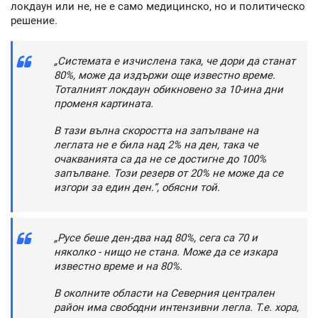
локдаун или не, не е само медицинско, но и политическо
решение.
„Системата е изчислена така, че дори да станат
80%, може да издържи още известно време.
Тоталният локдаун обикновено за 10-ина дни
променя картината.
В тази вълна скоростта на запълване на
леглата не е била над 2% на ден, така че
очакванията са да не се достигне до 100%
запълване. Този резерв от 20% не може да се
изгори за един ден.”, обясни той.
„Русе беше ден-два над 80%, сега са 70 и
няколко - нищо не стана. Може да се изкара
известно време и на 80%.
В околните области на Северния централен
район има свободни интензивни легла. Т.е. хора,