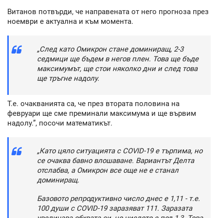
Витанов потвърди, че направената от него прогноза през
ноември е актуална и към момента.
„След като Омикрон стане доминиращ, 2-3
седмици ще бъдем в негов плен. Това ще бъде
максимумът, ще стои няколко дни и след това
ще тръгне надолу.
Т.е. очакванията са, че през втората половина на
февруари ще сме преминали максимума и ще вървим
надолу.”, посочи математикът.
„Като цяло ситуацията с COVID-19 е търпима, но
се очаква бавно влошаване. Вариантът Делта
отслабва, а Омикрон все още не е станал
доминиращ.
Базовото репродуктивно число днес е 1,11 - т.е.
100 души с COVID-19 заразяват 111. Заразата