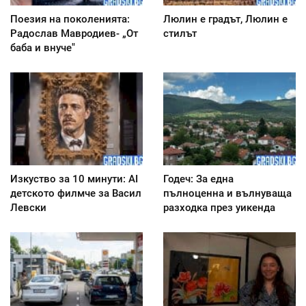
Поезия на поколенията:
Люлин е градът, Люлин е
Радослав Мавродиев- „От
стилът
баба и внуче"
Изкуство за 10 минути: AI
Годеч: За една
детското филмче за Васил
пълноценна и вълнуваща
Левски
разходка през уикенда