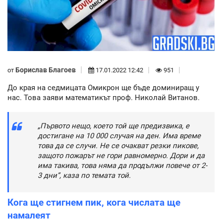
Борислав Благоев
от
17.01.2022 12:42
951
До края на седмицата Омикрон ще бъде доминиращ у
нас. Това заяви математикът проф. Николай Витанов.
„Първото нещо, което той ще предизвика, е
достигане на 10 000 случая на ден. Има време
това да се случи. Не се очакват резки пикове,
защото пожарът не гори равномерно. Дори и да
има такива, това няма да продължи повече от 2-
3 дни”, каза по темата той.
Кога ще стигнем пик, кога числата ще
намалеят