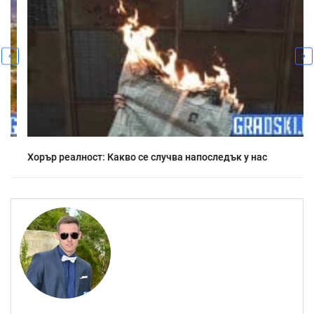
Хорър реалност: Какво се случва напоследък у нас