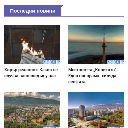
Последни новини
Хорър реалност: Какво се
Местността „Копитото“:
случва напоследък у нас
Една панорама- хиляда
селфита