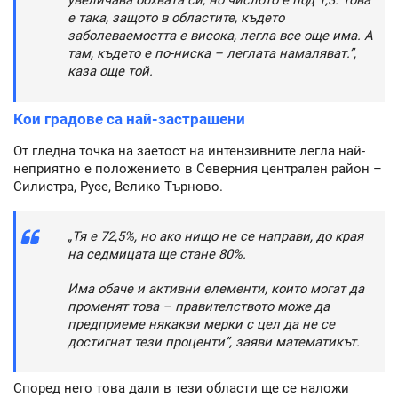
увеличава обхвата си, но числото е под 1,3. Това
е така, защото в областите, където
заболеваемостта е висока, легла все още има. А
там, където е по-ниска – леглата намаляват.”,
каза още той.
Кои градове са най-застрашени
От гледна точка на заетост на интензивните легла най-
неприятно е положението в Северния централен район –
Силистра, Русе, Велико Търново.
„Тя е 72,5%, но ако нищо не се направи, до края
на седмицата ще стане 80%.
Има обаче и активни елементи, които могат да
променят това – правителството може да
предприеме някакви мерки с цел да не се
достигнат тези проценти”, заяви математикът.
Според него това дали в тези области ще се наложи