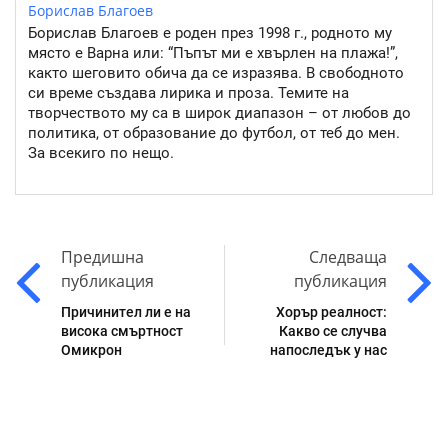
Борислав Благоев
Борислав Благоев е роден през 1998 г., родното му
място е Варна или: “Пъпът ми е хвърлен на плажа!”,
както шеговито обича да се изразява. В свободното
си време създава лирика и проза. Темите на
творчеството му са в широк диапазон – от любов до
политика, от образование до футбол, от теб до мен.
За всекиго по нещо.
Предишна
Следваща
публикация
публикация
Причинител ли е на
Хорър реалност:
висока смъртност
Какво се случва
Омикрон
напоследък у нас