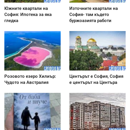
Южните квартали на
Източните квартали на
София: Ипотека за яка
София- там където
гледка
буржоазията работи
Розовото езеро Хилиър:
Центърът е София, София
Чудото на Австралия
е центърът на Центъра