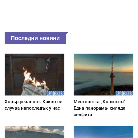
Последни новини
Хорър реалност: Какво се
Местността „Копитото“:
случва напоследък у нас
Една панорама- хиляда
селфита