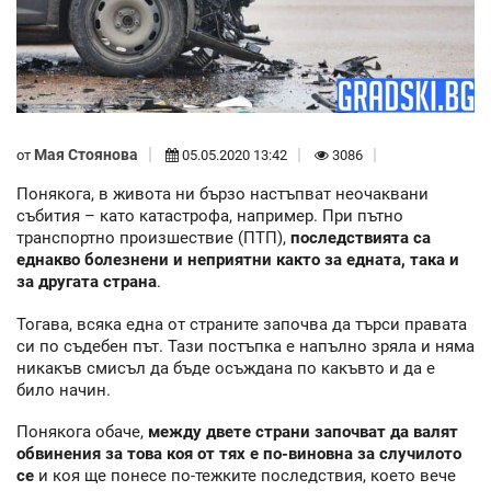
Мая Стоянова
от
05.05.2020 13:42
3086
Понякога, в живота ни бързо настъпват неочаквани
събития – като катастрофа, например. При пътно
транспортно произшествие (ПТП),
последствията са
еднакво болезнени и неприятни както за едната, така и
за другата страна
.
Тогава, всяка една от страните започва да търси правата
си по съдебен път. Тази постъпка е напълно зряла и няма
никакъв смисъл да бъде осъждана по какъвто и да е
било начин.
Понякога обаче,
между двете страни започват да валят
обвинения за това коя от тях е по-виновна за случилото
се
и коя ще понесе по-тежките последствия, което вече