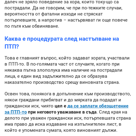
далеч не зряло поведение за хора, които току-що са
пострадали. Да не говорим, че при по-тежките случаи,
вероятността от фатални изходи не стряскат
потърпевшите, а напротив – настървяват ги още повече
по пътя към обвиняване.
Каква е процедурата след настъпване на
ПТП?
Това е главният въпрос, който задават хората, участвали
в ПТП-то. В по-голямата част от случаите, когато при
някаква пътна злополука има наличие на пострадали
лица, е един вид задължително да се образува
наказателно производство срещу виновната страна.
Освен това, понякога в допълнение към производството,
някои граждани прибягват и до мярката да подадат и
граждански иск, чиято
цел е
да се заплати обезщетение
за ПТП-то
при неговото уважаване в съда
. След края на
делото при уважен граждански иск, потърпевшата страна
има право да иска издаване на изпълнителен лист, в
който е упомената сумата, която виновният дължи.