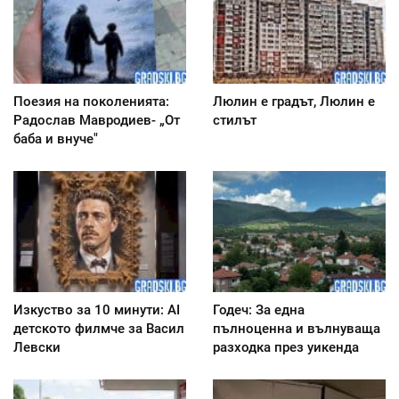
Поезия на поколенията:
Люлин е градът, Люлин е
Радослав Мавродиев- „От
стилът
баба и внуче"
Изкуство за 10 минути: AI
Годеч: За една
детското филмче за Васил
пълноценна и вълнуваща
Левски
разходка през уикенда