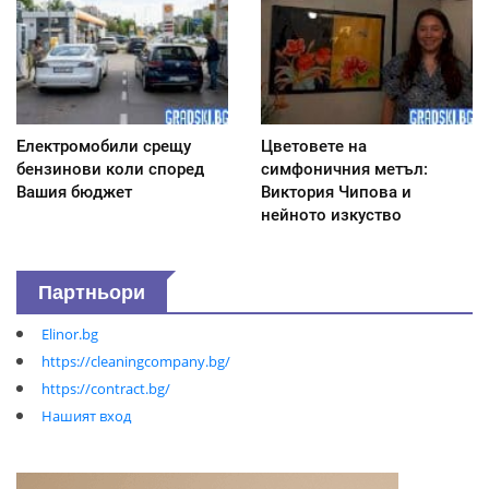
Електромобили срещу
Цветовете на
бензинови коли според
симфоничния метъл:
Вашия бюджет
Виктория Чипова и
нейното изкуство
Партньори
Elinor.bg
https://cleaningcompany.bg/
https://contract.bg/
Нашият вход