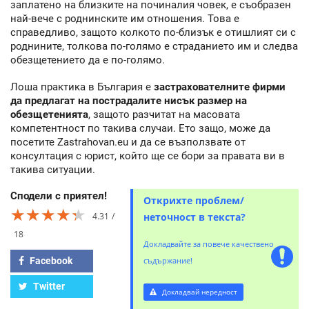
заплатено на близките на починалия човек, е съобразен
най-вече с роднинските им отношения. Това е
справедливо, защото колкото по-близък е отишлият си с
роднините, толкова по-голямо е страданието им и следва
обезщетението да е по-голямо.
Лоша практика в България е
застрахователните фирми
да предлагат на пострадалите нисък размер на
обезщетенията
, защото разчитат на масовата
компетентност по такива случаи. Ето защо, може да
посетите Zastrahovan.eu и да се възползвате от
консултация с юрист, който ще се бори за правата ви в
такива ситуации.
Сподели с приятел!
Открихте проблем/
★★★★★
★★★★★
★★★★★
4.31
неточност в текста?
18
Докладвайте за повече качествено
Facebook
съдържание!
Twitter
Докладвай нередност