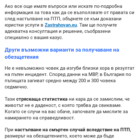
Ако все още имате въпроси или искате по-подробна
информация за това как да се възползвате от правата си
след настъпване на ПТП, обърнете се към доказани
юристки услуги в
Zastrahovan.eu
. Там ще получите
адекватна консултация и решение, съобразени
специално с вашия казус.
Други възможни варианти за получаване на
обезщетения
Не е невъзможно човек да изгуби близки хора в резултат
на пътен инцидент. Според данни на МВР, в България по
пътищата загиват средно между 200 и 300 човека
седмично.
Тази
стряскаща статистика
ни кара да се замислим, че
животът не е даденост, с която трябва да свикваме.
Когато се случи на вас обаче, започвате да мислите за
намирането на справедливост.
При
настъпване на смъртен случай вследствие на ПТП
,
размерът на обезщетението, което може да бъде