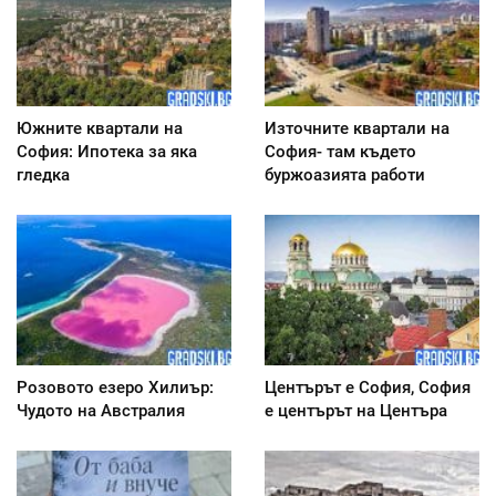
Южните квартали на
Източните квартали на
София: Ипотека за яка
София- там където
гледка
буржоазията работи
Розовото езеро Хилиър:
Центърът е София, София
Чудото на Австралия
е центърът на Центъра