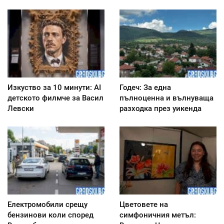
Изкуство за 10 минути: AI
Годеч: За една
детското филмче за Васил
пълноценна и вълнуваща
Левски
разходка през уикенда
Електромобили срещу
Цветовете на
бензинови коли според
симфоничния метъл: