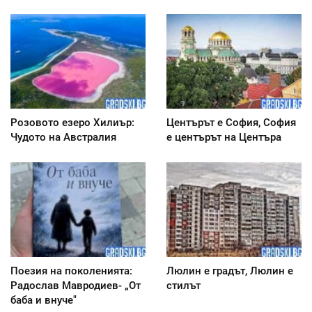
Розовото езеро Хилиър:
Центърът е София, София
Чудото на Австралия
е центърът на Центъра
Поезия на поколенията:
Люлин е градът, Люлин е
Радослав Мавродиев- „От
стилът
баба и внуче"