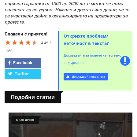
парична гаранция от 1000 до 2000 лв. с мотив, че няма
опасност да се укрият. Нямало и достатъчно данни, че те
са участвали дейно в организирането на провокатори за
протеста.
Сподели с приятел!
Открихте проблем/
★★★★★
★★★★★
★★★★★
4.45
неточност в текста?
160
Докладвайте за повече качествено
Facebook
съдържание!
Twitter
Докладвай нередност
Подобни статии
БЪЛГАРИЯ