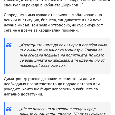
евентуални рокади в кабинета „Борисов 3“.
Според него има нужда от сериозна мобилизация на
всички институции, бизнеса, синдикатите и най-вече
научна мисъл. Той заяви отговорно, че със сигурност
сега не е време за кардинални промени.
„Корупцията няма да се измери и подобри само
със смяната на няколко министри. Трябва да
има основна подмяна на политиката, по която
се води цялата ни държава, а тя идва лично от
премиера.”, каза още той.
Димитров държеше да заяви мнението си дали е
необходимо правителството да подаде оставка или
рокадите, които ще бъдат направени в кабинета са
напълно достатъчни.
„Ще се позова на вътрешния сондаж сред
нашите синдикални лидери. 1/3 от тях очакват