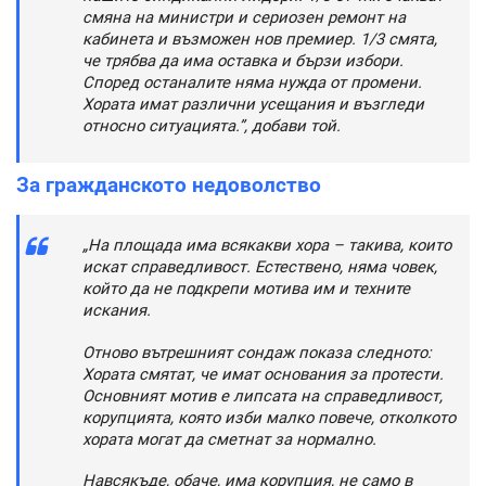
смяна на министри и сериозен ремонт на
кабинета и възможен нов премиер. 1/3 смята,
че трябва да има оставка и бързи избори.
Според останалите няма нужда от промени.
Хората имат различни усещания и възгледи
относно ситуацията.”, добави той.
За гражданското недоволство
„На площада има всякакви хора – такива, които
искат справедливост. Естествено, няма човек,
който да не подкрепи мотива им и техните
искания.
Отново вътрешният сондаж показа следното:
Хората смятат, че имат основания за протести.
Основният мотив е липсата на справедливост,
корупцията, която изби малко повече, отколкото
хората могат да сметнат за нормално.
Навсякъде, обаче, има корупция, не само в