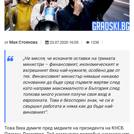
Мая Стоянова
от
23.07.2020 16:05
1230
„Не мисля, че исканите оставки на тримата
министри – финансовият, икономическият и
вътрешният бяха най-нужните, особено две от
тях. Финансовият министър нямаше никакво
основание да бъде сред първите жертви след
като направи максималното и България след
толкова много усилия получи своя вход в
еврозоната. Това е безспорен знак, че си е
свършил работата и няма как да бъде най-
виновният”.
Това бяха думите пред медиите на президента на КНСБ
Пламен Димитров. Той коментира подробно замислените