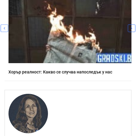
Хорър реалност: Какво се случва напоследък у нас