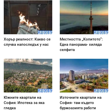
Хорър реалност: Какво се
Местността „Копитото“:
случва напоследък у нас
Една панорама- хиляда
селфита
Южните квартали на
Източните квартали на
София: Ипотека за яка
София- там където
гледка
буржоазията работи