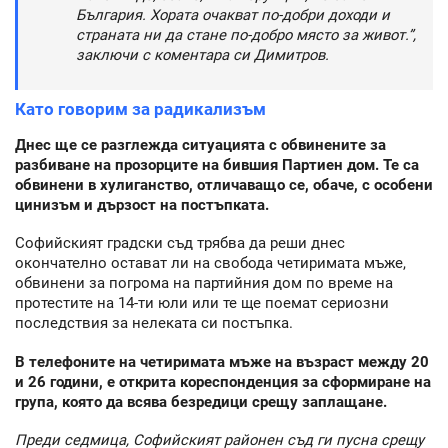
България. Хората очакват по-добри доходи и
страната ни да стане по-добро място за живот.”,
заключи с коментара си Димитров.
Като говорим за радикализъм
Днес ще се разглежда ситуацията с обвинените за
разбиване на прозорците на бившия Партиен дом. Те са
обвинени в хулиганство, отличаващо се, обаче, с особени
цинизъм и дързост на постъпката.
Софийският градски съд трябва да реши днес
окончателно остават ли на свобода четиримата мъже,
обвинени за погрома на партийния дом по време на
протестите на 14-ти юли или те ще поемат сериозни
последствия за нелеката си постъпка.
В телефоните на четиримата мъже на възраст между 20
и 26 години, е открита кореспонденция за сформиране на
група, която да всява безредици срещу заплащане.
Преди седмица, Софийският районен съд ги пусна срещу