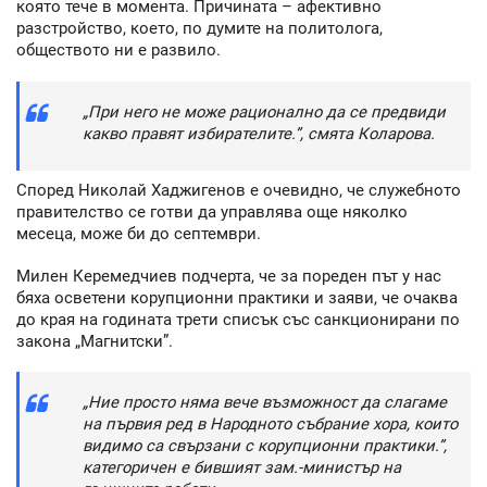
която тече в момента. Причината – афективно
разстройство, което, по думите на политолога,
обществото ни е развило.
„При него не може рационално да се предвиди
какво правят избирателите.”, смята Коларова.
Според Николай Хаджигенов е очевидно, че служебното
правителство се готви да управлява още няколко
месеца, може би до септември.
Милен Керемедчиев подчерта, че за пореден път у нас
бяха осветени корупционни практики и заяви, че очаква
до края на годината трети списък със санкционирани по
закона „Магнитски”.
„Ние просто няма вече възможност да слагаме
на първия ред в Народното събрание хора, които
видимо са свързани с корупционни практики.”,
категоричен е бившият зам.-министър на