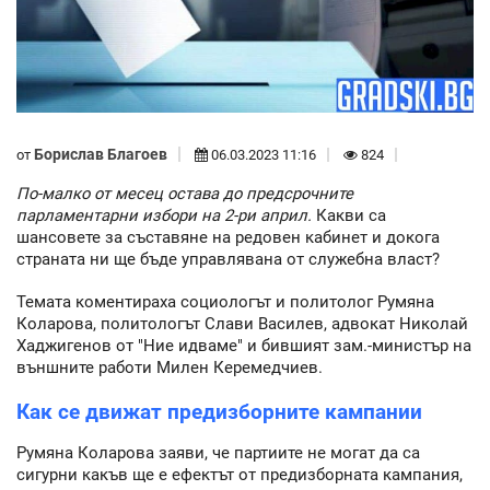
Борислав Благоев
от
06.03.2023 11:16
824
По-малко от месец остава до предсрочните
парламентарни избори на 2-ри април.
Какви са
шансовете за съставяне на редовен кабинет и докога
страната ни ще бъде управлявана от служебна власт?
Темата коментираха социологът и политолог Румяна
Коларова, политологът Слави Василев, адвокат Николай
Хаджигенов от "Ние идваме" и бившият зам.-министър на
външните работи Милен Керемедчиев.
Как се движат предизборните кампании
Румяна Коларова заяви, че партиите не могат да са
сигурни какъв ще е ефектът от предизборната кампания,