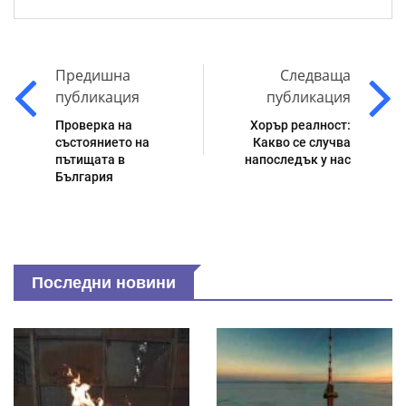
Предишна
Следваща
публикация
публикация
Проверка на
Хорър реалност:
състоянието на
Какво се случва
пътищата в
напоследък у нас
България
Последни новини