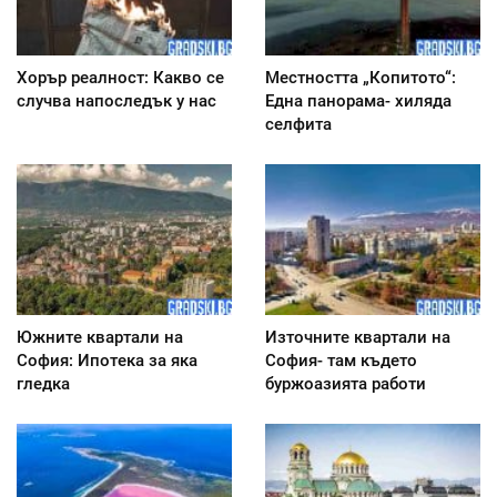
Хорър реалност: Какво се
Местността „Копитото“:
случва напоследък у нас
Една панорама- хиляда
селфита
Южните квартали на
Източните квартали на
София: Ипотека за яка
София- там където
гледка
буржоазията работи