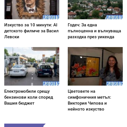
Изкуство за 10 минути: AI
Годеч: За една
детското филмче за Васил
пълноценна и вълнуваща
Левски
разходка през уикенда
Електромобили срещу
Цветовете на
бензинови коли според
симфоничния метъл:
Вашия бюджет
Виктория Чипова и
нейното изкуство