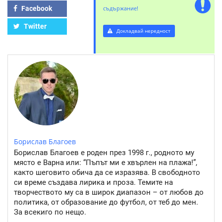
Facebook
съдържание!
Twitter
Докладвай нередност
Борислав Благоев
Борислав Благоев е роден през 1998 г., родното му
място е Варна или: “Пъпът ми е хвърлен на плажа!”,
както шеговито обича да се изразява. В свободното
си време създава лирика и проза. Темите на
творчеството му са в широк диапазон – от любов до
политика, от образование до футбол, от теб до мен.
За всекиго по нещо.