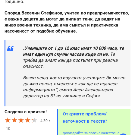
годишно.
Според Веселин Стефанов, учител по предприемачество,
е важно децата да могат да пипнат танк, да видят на
живо военна техника, да има смисъл и практическа
насоченост от подобно обучение.
„
Учениците от 1 до 12 клас имат 10 000 часа, те
имат един куп скучни часове къде ли не.
Те
трябва да знаят как да постъпят при реална
опасност.
Всяко нещо, което изучават учениците би могло
да има полза, въпросът е как ще се поднесе
информацията.”, смята Асен Александров
директор на 51-во училище в София.
Сподели с приятел!
Открихте проблем/
★★★★★
★★★★★
★★★★★
4.30
неточност в текста?
10
Докладвайте за повече качествено