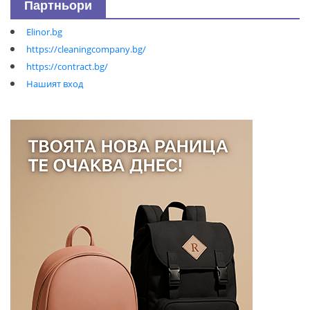
Партньори
Elinor.bg
https://cleaningcompany.bg/
https://contract.bg/
Нашият вход