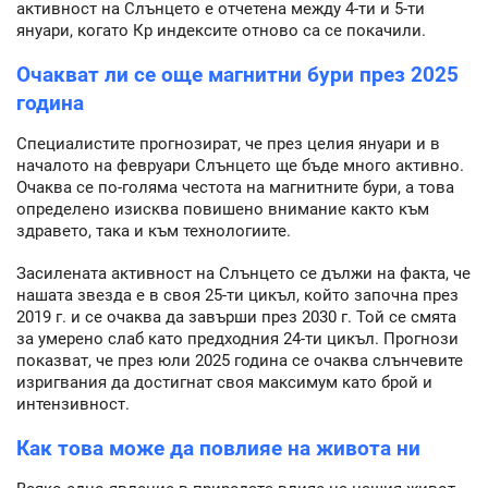
активност на Слънцето е отчетена между 4-ти и 5-ти
януари, когато Кр индексите отново са се покачили.
Очакват ли се още магнитни бури през 2025
година
Специалистите прогнозират, че през целия януари и в
началото на февруари Слънцето ще бъде много активно.
Очаква се по-голяма честота на магнитните бури, а това
определено изисква повишено внимание както към
здравето, така и към технологиите.
Засилената активност на Слънцето се дължи на факта, че
нашата звезда е в своя 25-ти цикъл, който започна през
2019 г. и се очаква да завърши през 2030 г. Той се смята
за умерено слаб като предходния 24-ти цикъл. Прогнози
показват, че през юли 2025 година се очаква слънчевите
изригвания да достигнат своя максимум като брой и
интензивност.
Как това може да повлияе на живота ни