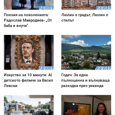
Поезия на поколенията:
Люлин е градът, Люлин е
Радослав Мавродиев- „От
стилът
баба и внуче"
Изкуство за 10 минути: AI
Годеч: За една
детското филмче за Васил
пълноценна и вълнуваща
Левски
разходка през уикенда