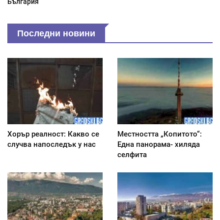
България
Последни новини
Хорър реалност: Какво се
Местността „Копитото“:
случва напоследък у нас
Една панорама- хиляда
селфита