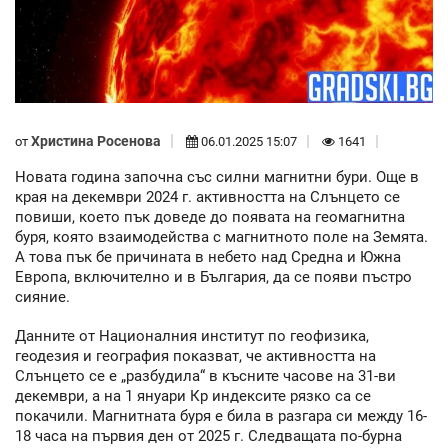
Христина Росенова
от
06.01.2025 15:07
1641
Новата година започна със силни магнитни бури. Още в
края на декември 2024 г. активността на Слънцето се
повиши, което пък доведе до появата на геомагнитна
буря, която взаимодейства с магнитното поле на Земята.
А това пък бе причината в небето над Средна и Южна
Европа, включително и в България, да се появи пъстро
сияние.
Данните от Националния институт по геофизика,
геодезия и география показват, че активността на
Слънцето се е „разбудила“ в късните часове на 31-ви
декември, а на 1 януари Кр индексите рязко са се
покачили. Магнитната буря е била в разгара си между 16-
18 часа на първия ден от 2025 г. Следващата по-бурна