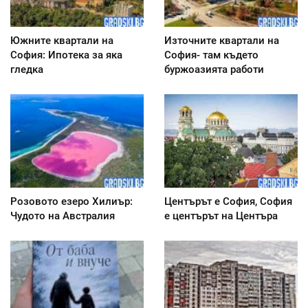
Южните квартали на
Източните квартали на
София: Ипотека за яка
София- там където
гледка
буржоазията работи
Розовото езеро Хилиър:
Центърът е София, София
Чудото на Австралия
е центърът на Центъра