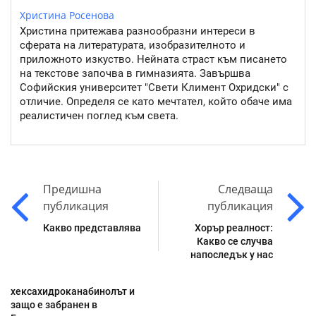
Христина Росенова
Христина притежава разнообразни интереси в
сферата на литературата, изобразителното и
приложното изкуство. Нейната страст към писането
на текстове започва в гимназията. Завършва
Софийския университет "Свети Климент Охридски" с
отличие. Определя се като мечтател, който обаче има
реалистичен поглед към света.
Предишна
Следваща
публикация
публикация
Какво представлява
Хорър реалност:
Какво се случва
напоследък у нас
хексахидроканабинолът и
защо е забранен в