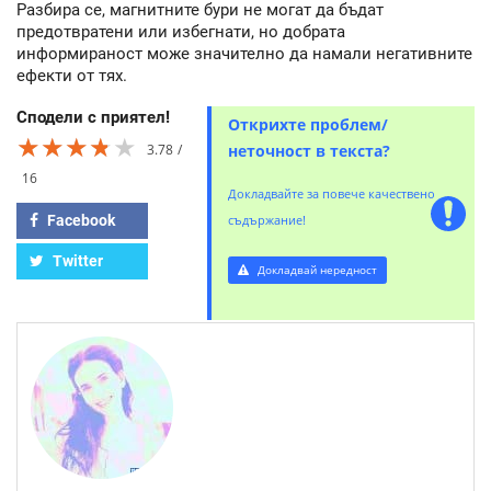
Разбира се, магнитните бури не могат да бъдат
предотвратени или избегнати, но добрата
информираност може значително да намали негативните
ефекти от тях.
Сподели с приятел!
Открихте проблем/
★★★★★
★★★★★
★★★★★
3.78
неточност в текста?
16
Докладвайте за повече качествено
Facebook
съдържание!
Twitter
Докладвай нередност