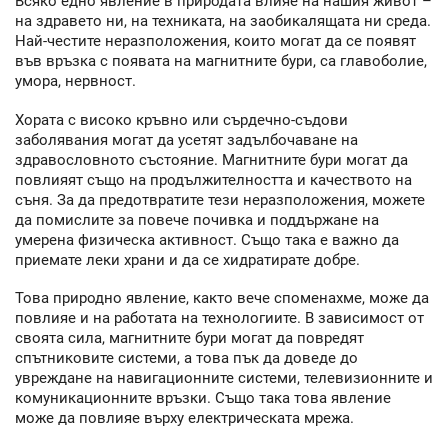
Всяко едно явление в природата влияе на нашия живот –
на здравето ни, на техниката, на заобикалящата ни среда.
Най-честите неразположения, които могат да се появят
във връзка с появата на магнитните бури, са главоболие,
умора, нервност.
Хората с високо кръвно или сърдечно-съдови
заболявания могат да усетят задълбочаване на
здравословното състояние. Магнитните бури могат да
повлияят също на продължителността и качеството на
съня. За да предотвратите тези неразположения, можете
да помислите за повече почивка и поддържане на
умерена физическа активност. Също така е важно да
приемате леки храни и да се хидратирате добре.
Това природно явление, както вече споменахме, може да
повлияе и на работата на технологиите. В зависимост от
своята сила, магнитните бури могат да повредят
спътниковите системи, а това пък да доведе до
увреждане на навигационните системи, телевизионните и
комуникационните връзки. Също така това явление
може да повлияе върху електрическата мрежа.