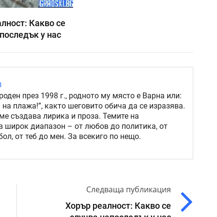
лност: Какво се
последък у нас
в
роден през 1998 г., родното му място е Варна или:
 на плажа!”, както шеговито обича да се изразява.
ме създава лирика и проза. Темите на
в широк диапазон – от любов до политика, от
ол, от теб до мен. За всекиго по нещо.
Следваща публикация
Хорър реалност: Какво се