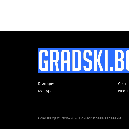
България
Свят
Култура
Икон
Gradski.bg © 2019-2026 Всички права запазени