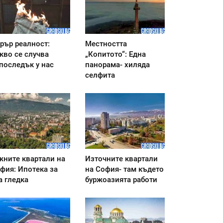
рър реалност:
Местността
кво се случва
„Копитото“: Една
последък у нас
панорама- хиляда
селфита
ните квартали на
Източните квартали
фия: Ипотека за
на София- там където
а гледка
буржоазията работи