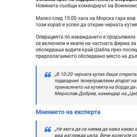
Новината съобщи командирът на Военномо
Малко след 15:00 часа на Морска гара във
този кораб е успял да открие черната кутия
Операцията по изваждането е продължила ок
се включили и екипи на частната фирма за
обследваше водите край Шабла през послед
предполагаемото обследвано място на дъл
„В 10:20 черната кутия беше открит
подводния телеуправляем апарат на
пренасянето на кутията на борда да 
Мирослав Добрев, командир на „Циб
Мнението на експерта
„Не мога да се наема да кажа какво
вид изглежда цяла. Вече колегите с