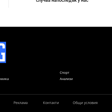
случва напоследък у нас
Спорт
омика
Анализи
Реклама
Контакти
Общи условия