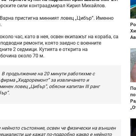
рските сили контраадмирал Кирил Михайлов.
 Варна пристигна минният ловец „Цибър”. Именно
.
Ро
Хи
оло час, като в нея, освен екипажът на кораба, са
Ав
 подводни ремонти, която заедно с военните
ните 2 седмици. Кутията е открита на
бочина около 70 м.
а. В продължение на 20 минути работихме с
 фирма „Хидроремонт” за извличането и
минен ловец „Цибър”, обясни капитан III ранг
По
ър”.
по
Ра
„О
 е нейното състояние, освен че физически на външен
пециалисти ще кажат по-подробно какво е нейното