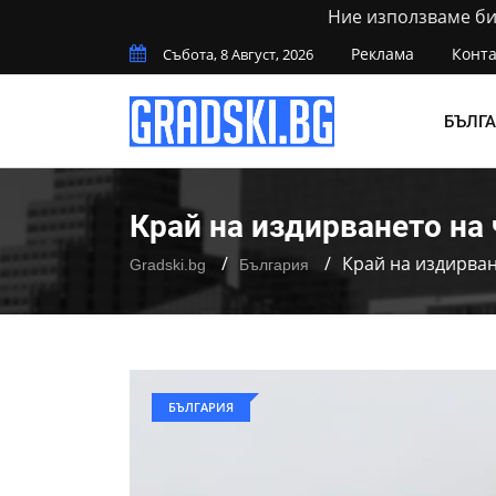
Ние използваме бис
Реклама
Конта
Събота, 8 Август, 2026
БЪЛГ
Край на издирването на 
Край на издирван
Gradski.bg
България
БЪЛГАРИЯ