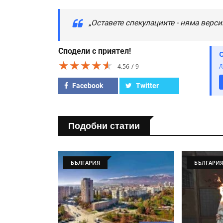
„Оставете спекулациите - няма верси
Сподели с приятел!
★★★★★
★★★★★
★★★★★
4.56
9
Д
Facebook
Twitter
Подобни статии
БЪЛГАРИЯ
БЪЛГАРИ