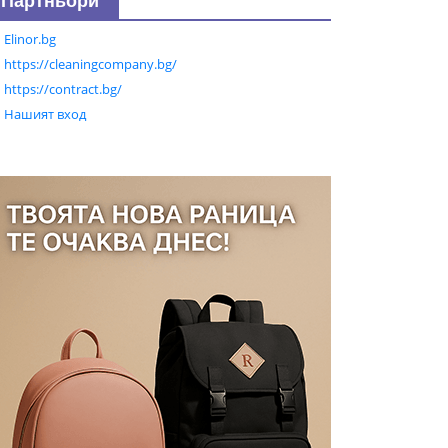
Партньори
Elinor.bg
https://cleaningcompany.bg/
https://contract.bg/
Нашият вход