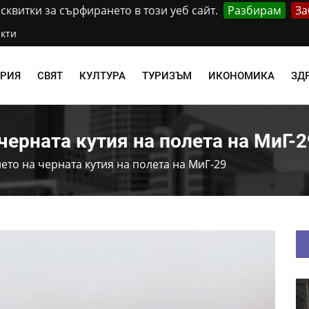
квитки за сърфирането в този уеб сайт.
Разбирам
За
кти
АРИЯ
СВЯТ
КУЛТУРА
ТУРИЗЪМ
ИКОНОМИКА
ЗД
черната кутия на полета на МиГ-2
ето на черната кутия на полета на МиГ-29