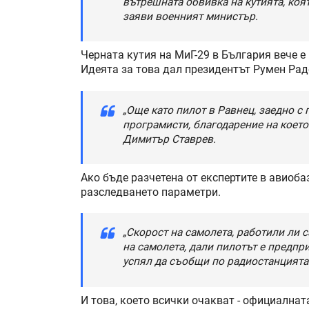
вътрешната обвивка на кутията, коя
заяви военният министър.
Черната кутия на МиГ-29 в България вече е
Идеята за това дал президентът Румен Раде
„Още като пилот в Равнец, заедно с
програмисти, благодарение на което
Димитър Ставрев.
Ако бъде разчетена от експертите в авиоба
разследването параметри.
„Скорост на самолета, работили ли 
на самолета, дали пилотът е предпри
успял да съобщи по радиостанцията
И това, което всички очакват - официалнат