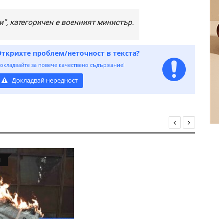
и”, категоричен е военният министър.
Открихте проблем/неточност в текста?
окладвайте за повече качествено съдържание!
Докладвай нередност
Я