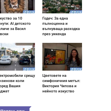
куство за 10
Годеч: За една
нути: AI детското
пълноценна и
лмче за Васил
вълнуваща разходка
вски
през уикенда
ектромобили срещу
Цветовете на
нзинови коли
симфоничния метъл:
оред Вашия
Виктория Чипова и
джет
нейното изкуство