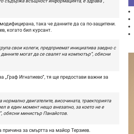
то съдържа всъщност информацията, е здрава”,
 модифицирана, така че данните да са по-защитени.
в, когато бил курсант.
 група свои колеги, предприемат инициатива заедно с
 данните могат да се свалят на компютър”, обясни
за „Граф Игнатиево”, тя ще предостави важни за
са нормално двигателите, височината, траекторията
ел в един момент нещо внезапно, за което не е
”, обясни министър Панайотов.
а причина за смъртта на майор Терзиев.