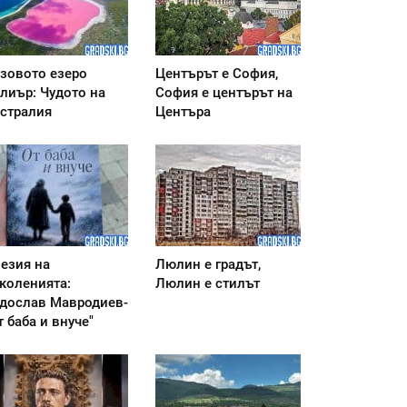
зовото езеро
Центърът е София,
лиър: Чудото на
София е центърът на
стралия
Центъра
езия на
Люлин е градът,
коленията:
Люлин е стилът
дослав Мавродиев-
т баба и внуче"