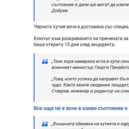
състояние и дали ще могат да извл
Добрев.
Черната кутия вече е доставена със специа
Ключът към разкриването на причината за 
беше открита 15 дни след инцидента.
„Тези хора намериха игла в купа сен
военният министър Георги Панайото
„Това, което успяха да направят бъл
чудо. Както моите сведения твърдят
Ставрев, инженер и редактор на спи
Все още не е ясно в какво състояние е
„Външната обвивка на кутията е нар