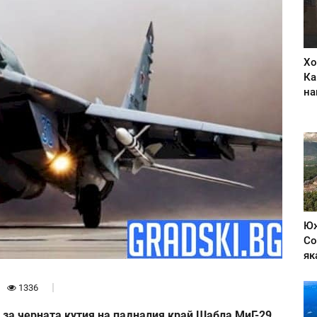
Хо
Ка
на
Юж
Со
як
1336
 за черната кутия на падналия край Шабла МиГ-29.