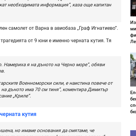
екат необходимата информация”, каза още капитан
Из
лен самолет от Варна в авиобаза „Граф Игнатиево”.
ми
фи
трагедията от 9 юни е именно черната кутия. Тя
Ле
о. Намериха я на дъното на Черно море”, обяви
в.
гарските Военноморски сили, е наистина повече от
, на дъното има 70 см тиня”, коментира Димитър
Ел
сание „Криле”.
бе
сп
бю
 черната кутия
ушена, но имаме основания да смятаме, че