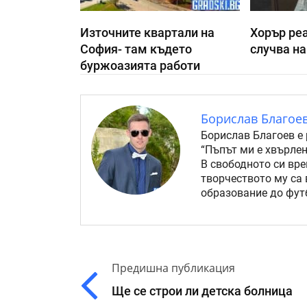
Източните квартали на
Хорър реа
София- там където
случва на
буржоазията работи
Борислав Благое
Борислав Благоев е 
“Пъпът ми е хвърлен
В свободното си вре
творчеството му са 
образование до футб
Предишна публикация
Ще се строи ли детска болница