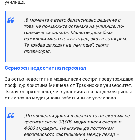
училище.
„В момента е взето балансирано решение с
това, че по-малките останаха на училище, по-
големите са онлайн. Малките деца биха
изживели много тежък стрес, ако ги затворим.
Те трябва да ходят на училище”, смята
професорът.
Сериозен недостиг на персонал
За остър недостиг на медицински сестри предупреждава
проф. д-р Христина Милчева от Тракийския университет.
Тя заяви притеснена, че в условията на пандемия рискът
от липса на медицински работници се увеличава.
„По последни данни в здравната ни система не
достигат около 30,000 медицински сестри и
4,000 акушерки. Не можем да постигнем
европейското съотношение между лекар –