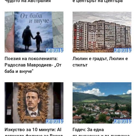
Чудото на Австралия
е центърът на Центъра
Поезия на поколенията:
Люлин е градът, Люлин е
Радослав Мавродиев- „От
стилът
баба и внуче"
Изкуство за 10 минути: AI
Годеч: За една