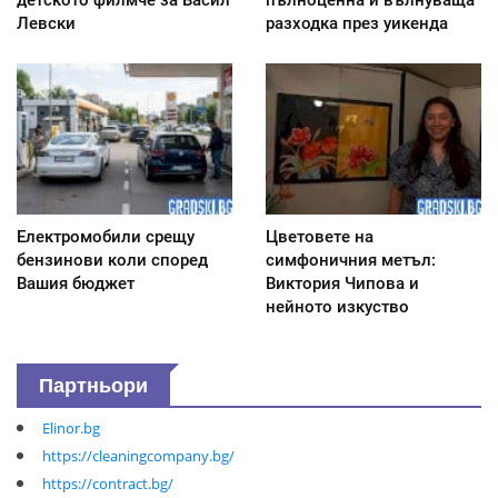
детското филмче за Васил
пълноценна и вълнуваща
Левски
разходка през уикенда
Електромобили срещу
Цветовете на
бензинови коли според
симфоничния метъл:
Вашия бюджет
Виктория Чипова и
нейното изкуство
Партньори
Elinor.bg
https://cleaningcompany.bg/
https://contract.bg/