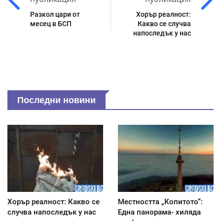
Разкол цари от
Хорър реалност:
месец в БСП
Какво се случва
напоследък у нас
Последни новини
Хорър реалност: Какво се
Местността „Копитото“:
случва напоследък у нас
Една панорама- хиляда