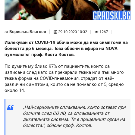
Борислав Благоев
от
29.10.2020 10:32
1267
Излекуван от COVID-19 обаче може да има симптоми на
болестта до 6 месеца. Това обясни в ефира на NOVA
пулмологът проф. Коста Костов.
По думите му близо 97% от пациентите, които са
изписани след като са прекарали тежка или пък много
тежка форма на COVID-пневмония, страдат от най-
различни симптоми, които са не по-малко от 5, средно
около 14.
„Най-сериозните оплаквания, които остават при
болните след COVID, са оплакванията от
дихателната система. Тя е прицелният орган на
болестта.”, обясни проф. Костов.