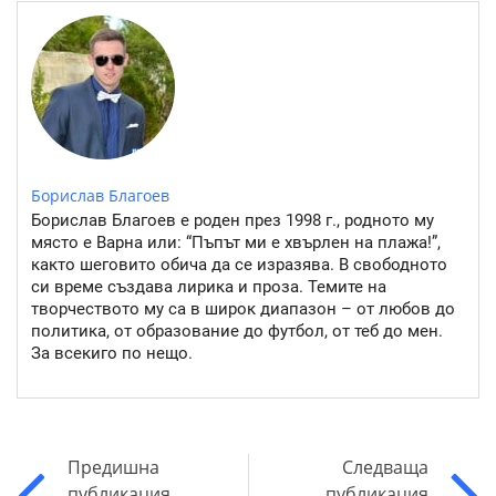
Борислав Благоев
Борислав Благоев е роден през 1998 г., родното му
място е Варна или: “Пъпът ми е хвърлен на плажа!”,
както шеговито обича да се изразява. В свободното
си време създава лирика и проза. Темите на
творчеството му са в широк диапазон – от любов до
политика, от образование до футбол, от теб до мен.
За всекиго по нещо.
Предишна
Следваща
публикация
публикация