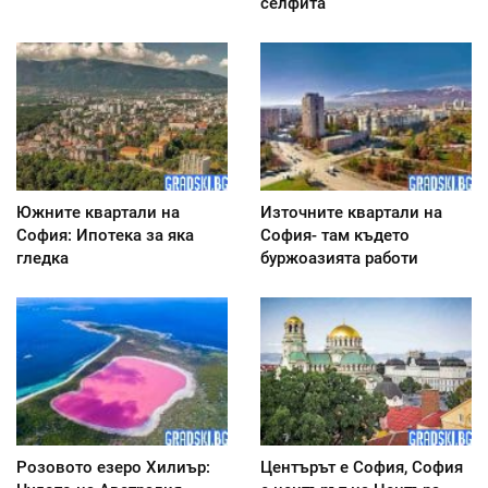
селфита
Южните квартали на
Източните квартали на
София: Ипотека за яка
София- там където
гледка
буржоазията работи
Розовото езеро Хилиър:
Центърът е София, София