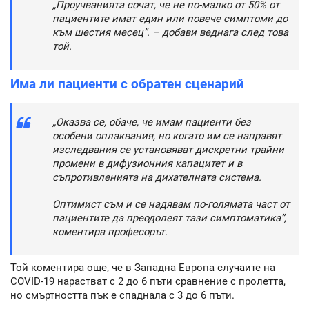
„Проучванията сочат, че не по-малко от 50% от
пациентите имат един или повече симптоми до
към шестия месец”. – добави веднага след това
той.
Има ли пациенти с обратен сценарий
„Оказва се, обаче, че имам пациенти без
особени оплаквания, но когато им се направят
изследвания се установяват дискретни трайни
промени в дифузионния капацитет и в
съпротивленията на дихателната система.
Оптимист съм и се надявам по-голямата част от
пациентите да преодолеят тази симптоматика”,
коментира професорът.
Той коментира още, че в Западна Европа случаите на
COVID-19 нарастват с 2 до 6 пъти сравнение с пролетта,
но смъртността пък е спаднала с 3 до 6 пъти.