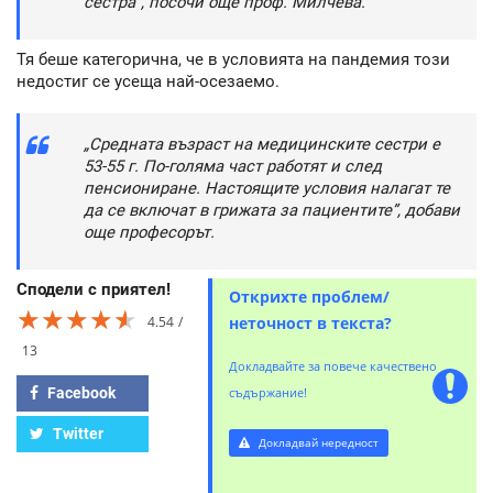
сестра”, посочи още проф. Милчева.
Тя беше категорична, че в условията на пандемия този
недостиг се усеща най-осезаемо.
„Средната възраст на медицинските сестри е
53-55 г. По-голяма част работят и след
пенсиониране. Настоящите условия налагат те
да се включат в грижата за пациентите”, добави
още професорът.
Сподели с приятел!
Открихте проблем/
★★★★★
★★★★★
★★★★★
4.54
неточност в текста?
13
Докладвайте за повече качествено
Facebook
съдържание!
Twitter
Докладвай нередност