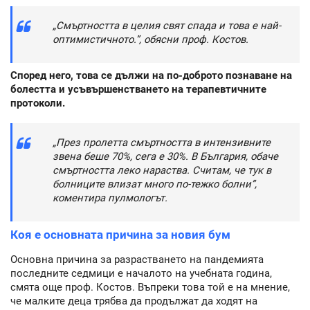
„Смъртността в целия свят спада и това е най-
оптимистичното.”, обясни проф. Костов.
Според него, това се дължи на по-доброто познаване на
болестта и усъвършенстването на терапевтичните
протоколи.
„През пролетта смъртността в интензивните
звена беше 70%, сега е 30%. В България, обаче
смъртността леко нараства. Считам, че тук в
болниците влизат много по-тежко болни”,
коментира пулмологът.
Коя е основната причина за новия бум
Основна причина за разрастването на пандемията
последните седмици е началото на учебната година,
смята още проф. Костов. Въпреки това той е на мнение,
че малките деца трябва да продължат да ходят на