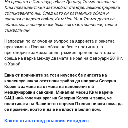
На срещата в Сингапур, обаче Доналд Тръмп показа на
Ким президентския автомобил отвътре, демонстрирайки
сближаването им. След като си размениха обиди и
заплахи с ядрена война, Ким Чен Ун и Тръмп доста се
сближиха, а срещите им бяха както исторически, така и
символични.
Напредък по ключовия въпрос за ядрената и ракетна
програми на Пхенян, обаче не беше постигнат, а
преговорите замряха след гръмкия провал на втората
среща на върха между двамата в края на февруари 2019 г.
в Ханой.
Една от причините за този неуспех бе липсата на
консенсус какви отстъпки трябва да направи Северна
Корея в замяна на отмяна на наложените ѝ
международни санкции. Миналия месец Ким нарече
САЩ най-големия враг на Северна Корея и заяви, че
политиката на Вашингтон спрямо Пхенян никога няма да
се промени, който и да е на власт в Белия дом.
Какво става след опасния инцидент