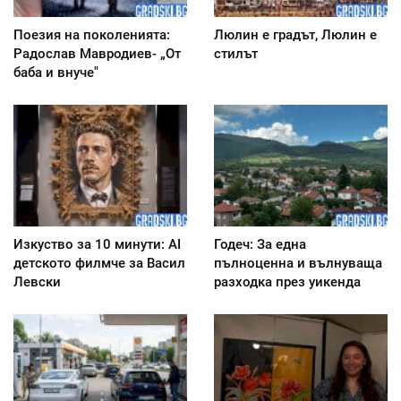
Поезия на поколенията:
Люлин е градът, Люлин е
Радослав Мавродиев- „От
стилът
баба и внуче"
Изкуство за 10 минути: AI
Годеч: За една
детското филмче за Васил
пълноценна и вълнуваща
Левски
разходка през уикенда