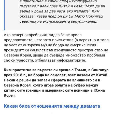
е пристигнал в Ханой след няколкодневно
пътуване с влак през Китай и каза: "Мога да ви
върна у дома за два часа, ако желаете". Ким
отказва", казва пред Би Би Си Матю Потингер,
съветник на експрезидента републиканец.
Ако севернокорейският лидер беше приел
предложението, неговото присъствие (а вероятно и това
на част от антуража му) на борда на американския
президентски самолет във въздушното пространство на
Северна Корея, щеше да създаде множество проблеми
със сигурността, отбелязват информаторите.
Ким пристигна за първата си среща с Тръмп, в Сингапур
през 2018 г., на борда на самолет, взет назаем от Китай.
Пекин е решен да запази сферата на влиянието си в
Северна Корея, която играе ролята на буфер между
китайските граници и американските войници в Южна
Корея.
Какви бяха отношенията между двамата