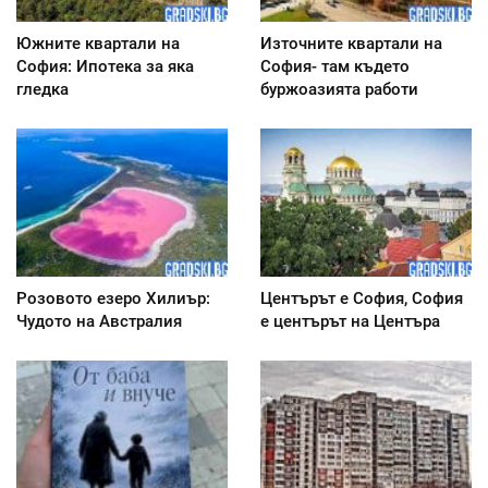
Южните квартали на
Източните квартали на
София: Ипотека за яка
София- там където
гледка
буржоазията работи
Розовото езеро Хилиър:
Центърът е София, София
Чудото на Австралия
е центърът на Центъра