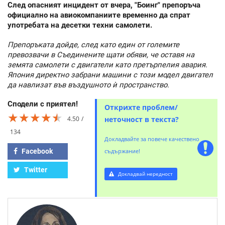
След опасният инцидент от вчера, "Боинг" препоръча
официално на авиокомпаниите временно да спрат
употребата на десетки техни самолети.
Препоръката дойде, след като един от големите
превозвачи в Съединените щати обяви, че оставя на
земята самолети с двигатели като претърпелия авария.
Япония директно забрани машини с този модел двигател
да навлизат във въздушното ѝ пространство.
Сподели с приятел!
Открихте проблем/
★★★★★
★★★★★
★★★★★
4.50
неточност в текста?
134
Докладвайте за повече качествено
Facebook
съдържание!
Twitter
Докладвай нередност