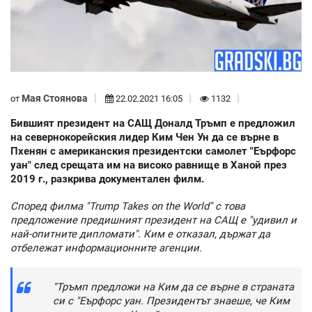
Мая Стоянова
от
22.02.2021 16:05
1132
Бившият президент на САЩ Доналд Тръмп е предложил
на севернокорейския лидер Ким Чен Ун да се върне в
Пхенян с американския президентски самолет "Еърфорс
уан" след срещата им на високо равнище в Ханой през
2019 г., разкрива документален филм.
Според филма "Trump Takes on the World" с това
предложение предишният президент на САЩ е "удивил и
най-опитните дипломати". Ким е отказал, държат да
отбележат информационните агенции.
"Тръмп предложи на Ким да се върне в страната
си с "Еърфорс уан. Президентът знаеше, че Ким