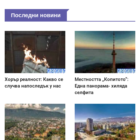
Последни новини
Хорър реалност: Какво се
Местността „Копитото“:
случва напоследък у нас
Една панорама- хиляда
селфита