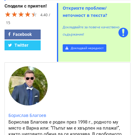
Сподели с приятел!
Открихте проблем/
★★★★★
★★★★★
★★★★★
4.40
неточност в текста?
15
Докладвайте за повече качествено
Facebook
съдържание!
Twitter
Докладвай нередност
Борислав Благоев
Борислав Благоев е роден през 1998 г., родното му
място е Варна или: “Пъпът ми е хвърлен на плажа!”,
както шеговито обича да се изразява. В свободното