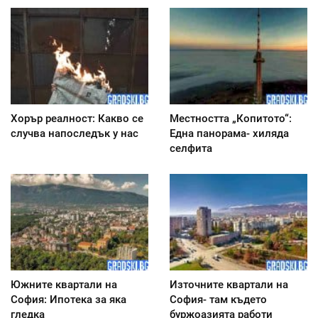
Хорър реалност: Какво се
Местността „Копитото“:
случва напоследък у нас
Една панорама- хиляда
селфита
Южните квартали на
Източните квартали на
София: Ипотека за яка
София- там където
гледка
буржоазията работи