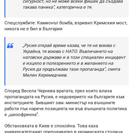
сигурност, но не може всеки фишек да създава
такава паника”, категорична е тя.
Спецслужбите: Камионът бомба, взривил Кримския мост,
никога не е бил в България
„Русия открай време казва, че тя не воюва с
Украйна, тя воюва с НАТО. Въвличането на
натовски държави и в този специален инцидент
е изцяло в полезрението и в желанието на
Русия да продължава тази пропаганда”, смята
Милен Керемедчиев.
Според Весела Чернева вратата, през която влиза
пропагандата на Русия, е недоверието на българите към
институциите. Бившият зам.-министър на външните
работи пък нарече позицията ни във външната политика
е „шизофренна”.
Обстановката в Киев е спокойна. Това каза
университетският преподавател в украинската столица