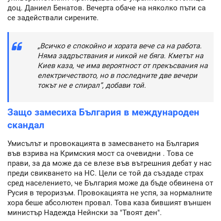
доц. Даниел Бенатов. Вечерта обаче на няколко пъти са
се задействали сирените.
„Всичко е спокойно и хората вече са на работа.
Няма задръствания и никой не бяга. Кметът на
Киев каза, че има вероятност от прекъсвания на
електричеството, но в последните две вечери
токът не е спирал”, добави той.
Защо замесиха България в международен
скандал
Умисълът и провокацията в замесването на България
във взрива на Кримския мост са очевидни . Това се
прави, за да може да се влезе във вътрешния дебат у нас
преди свикването на НС. Цели се той да създаде страх
сред населението, че България може да бъде обвинена от
Русия в тероризъм. Провокацията не успя, за нормалните
хора беше абсолютен провал. Това каза бившият външен
министър Надежда Нейнски за "Твоят ден".