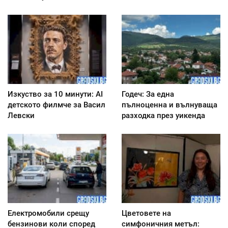
Изкуство за 10 минути: AI
Годеч: За една
детското филмче за Васил
пълноценна и вълнуваща
Левски
разходка през уикенда
Електромобили срещу
Цветовете на
бензинови коли според
симфоничния метъл: