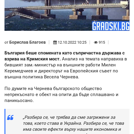
Борислав Благоев
от
12.10.2022 10:25
915
България беше спомената като съпричастна държава с
взрива на Кримския мост.
Анализ на темата направиха в
бившият зам.-министър на външните работи Милен
Керемедчиев и директорът на Европейския съвет по
външна политика Весела Чернева.
По думите на Чернева българското общество
непрекъснато е обект на опити да бъде сплашвано и
паникьосано.
„Разбира се, че трябва да сме загрижени за
това, което става в Украйна. Разбира се, че това
има своите ефекти върху нашите икономика и