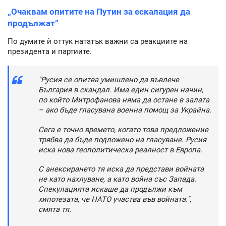
„Очаквам опитите на Путин за ескалация да
продължат“
По думите ѝ оттук нататък важни са реакциите на
президента и партиите.
"Русия се опитва умишлено да въвлече
България в скандал. Има един сигурен начин,
по който Митрофанова няма да остане в залата
– ако бъде гласувана военна помощ за Украйна.
Сега е точно времето, когато това предложение
трябва да бъде подложено на гласуване. Русия
иска нова геополитическа реалност в Европа.
С анексирането тя иска да представи войната
не като нахлуване, а като война със Запада.
Спекулацията искаше да продължи към
хипотезата, че НАТО участва във войната.",
смята тя.