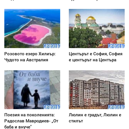
Розовото езеро Хилиър:
Центърът е София, София
Чудото на Австралия
е центърът на Центъра
Поезия на поколенията:
Люлин е градът, Люлин е
Радослав Мавродиев- „От
стилът
баба и внуче"