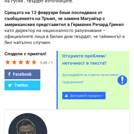
на Русия“, твърдят източниците.
Срещата на 13 февруари беше последвана от
съобщението на Тръмп, че заменя Магуайър с
американския представител в Германия Ричард Гренел
като директор на националното разузнаване –
официалните лица в Белия дом твърдят, че таймингът е
бил напълно случаен.
Сподели с приятел!
Открихте проблем/
★★★★★
★★★★★
★★★★★
5.00
1
неточност в текста?
Facebook
Докладвайте за повече качествено
съдържание!
Twitter
Докладвай нередност