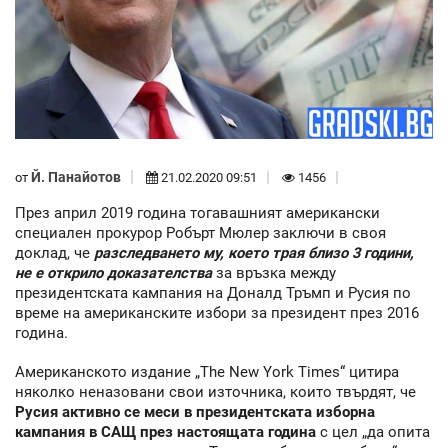
Й. Панайотов
от
21.02.2020 09:51
1456
През април 2019 година тогавашният американски
специален прокурор Робърт Мюлер заключи в своя
доклад, че
разследването му, което трая близо 3 години,
не е открило доказателства
за връзка между
президентската кампания на Доналд Тръмп и Русия по
време на американските избори за президент през 2016
година.
Американското издание „The New York Times“ цитира
няколко неназовани свои източника, които твърдят, че
Русия активно се меси в президентската изборна
кампания в САЩ през настоящата година
с цел „да опита