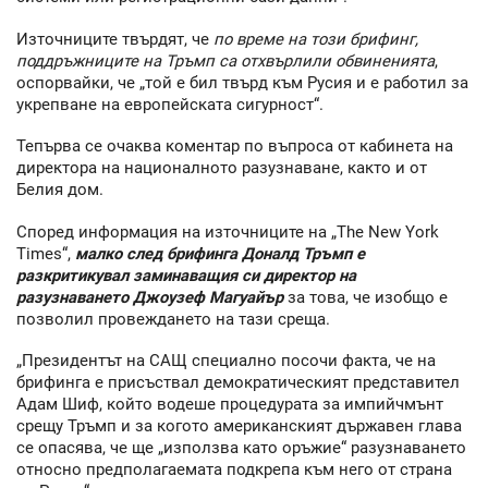
Източниците твърдят, че
по време на този брифинг,
поддръжниците на Тръмп са отхвърлили обвиненията
,
оспорвайки, че „той е бил твърд към Русия и е работил за
укрепване на европейската сигурност“.
Тепърва се очаква коментар по въпроса от кабинета на
директора на националното разузнаване, както и от
Белия дом.
Според информация на източниците на „The New York
Times“,
малко след брифинга Доналд Тръмп е
разкритикувал заминаващия си директор на
разузнаването Джоузеф Магуайър
за това, че изобщо е
позволил провеждането на тази среща.
„Президентът на САЩ специално посочи факта, че на
брифинга е присъствал демократическият представител
Адам Шиф, който водеше процедурата за импийчмънт
срещу Тръмп и за когото американският държавен глава
се опасява, че ще „използва като оръжие“ разузнаването
относно предполагаемата подкрепа към него от страна