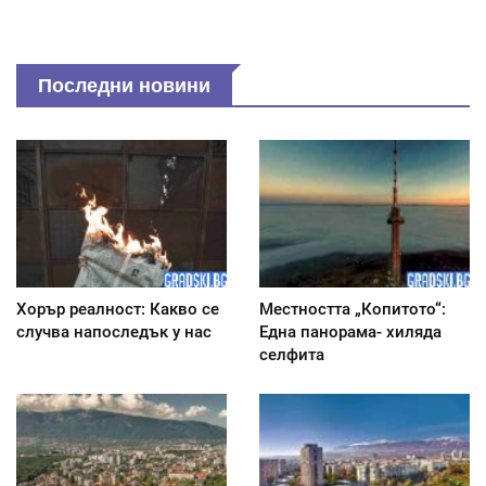
Последни новини
Хорър реалност: Какво се
Местността „Копитото“:
случва напоследък у нас
Една панорама- хиляда
селфита