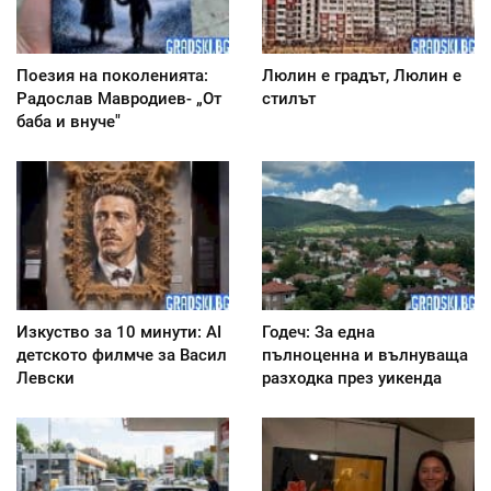
Поезия на поколенията:
Люлин е градът, Люлин е
Радослав Мавродиев- „От
стилът
баба и внуче"
Изкуство за 10 минути: AI
Годеч: За една
детското филмче за Васил
пълноценна и вълнуваща
Левски
разходка през уикенда