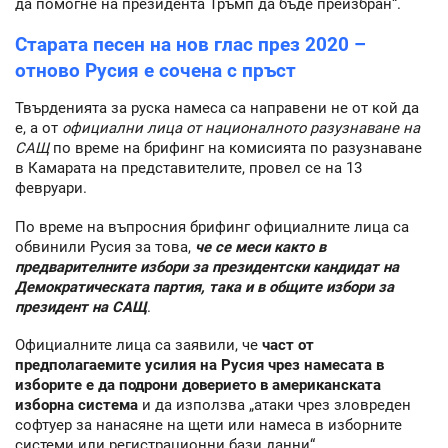
да помогне на президента Тръмп да бъде преизбран“.
Старата песен на нов глас през 2020 –
отново Русия е сочена с пръст
Твърденията за руска намеса са направени не от кой да
е, а от
официални лица от националното разузнаване на
САЩ
по време на брифинг на комисията по разузнаване
в Камарата на представителите, провел се на 13
февруари.
По време на въпросния брифинг официалните лица са
обвинили Русия за това,
че се меси както в
предварителните избори за президентски кандидат на
Демократическата партия, така и в общите избори за
президент на САЩ
.
Официалните лица са заявили, че
част от
предполагаемите усилия на Русия чрез намесата в
изборите е да подрони доверието в американската
изборна система
и да използва „атаки чрез зловреден
софтуер за нанасяне на щети или намеса в изборните
системи или регистрационни бази данни“.