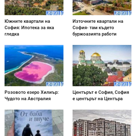
Южните квартали на
Източните квартали на
София: Ипотека за яка
София- там където
гледка
буржоазията работи
Розовото езеро Хилиър:
Центърът е София, София
Чудото на Австралия
е центърът на Центъра