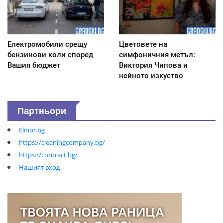
Електромобили срещу
Цветовете на
бензинови коли според
симфоничния метъл:
Вашия бюджет
Виктория Чипова и
нейното изкуство
Партньори
Elinor.bg
https://cleaningcompany.bg/
https://contract.bg/
Нашият вход