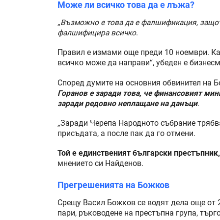
Може ли всичко това да е лъжа?
„
Възможно е това да е фалшификация, защот
фалшифицира всичко
.
Правил е измами още преди 10 ноември. Как
всичко може да направи“, убеден е бизнес
Според думите на основния обвинител на 
Горанов е заради това, че финансовият ми
заради редовно неплащане на данъци
.
„Заради Черепа Народното събрание трябва
присъдата, а после пак да го отмени.
Той е единственият български престъпник
мнението си Найденов.
Прегрешенията на Божков
Срещу Васил Божков се водят дела още от 2
пари, ръководене на престъпна група, търго