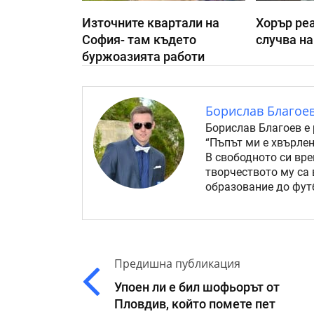
Източните квартали на
Хорър реа
София- там където
случва на
буржоазията работи
Борислав Благое
Борислав Благоев е 
“Пъпът ми е хвърлен
В свободното си вре
творчеството му са 
образование до футб
Предишна публикация
Упоен ли е бил шофьорът от
Пловдив, който помете пет