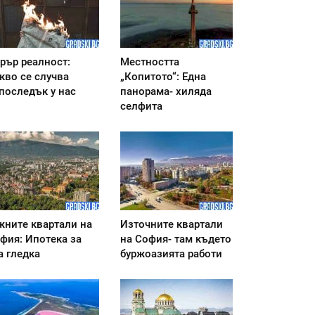
рър реалност:
Местността
кво се случва
„Копитото“: Една
последък у нас
панорама- хиляда
селфита
ните квартали на
Източните квартали
фия: Ипотека за
на София- там където
а гледка
буржоазията работи