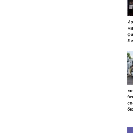
Из
ми
фи
Ле
Ел
бе
сп
бю