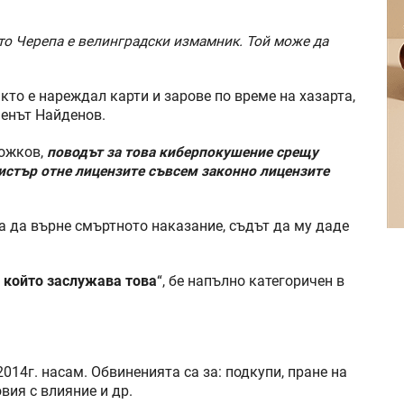
о Черепа е велинградски измамник. Той може да
то е нареждал карти и зарове по време на хазарта,
менът Найденов.
Божков,
поводът за това киберпокушение срещу
нистър отне лицензите съвсем законно лицензите
 да върне смъртното наказание, съдът да му даде
, който заслужава това
“, бе напълно категоричен в
014г. насам. Обвиненията са за: подкупи, пране на
вия с влияние и др.