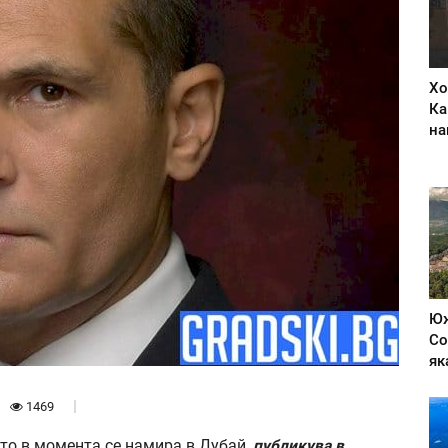
Хо
Ка
на
Юж
Со
як
1469
то в момента се намира в Дубай,
публикува в