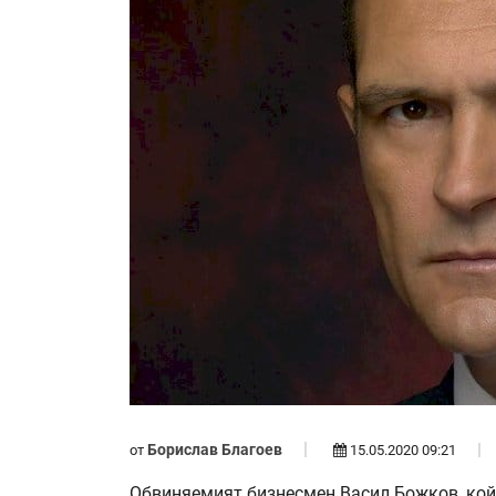
Борислав Благоев
от
15.05.2020 09:21
Обвиняемият бизнесмен Васил Божков, кой