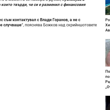
 които твърди, че си е разменил с финансовия
ес съм контактувал с Влади Горанов, а не с
Ро
се случваше
“, пояснява Божков над скрийншотовете
Хи
Ав
По
по
Ра
„О