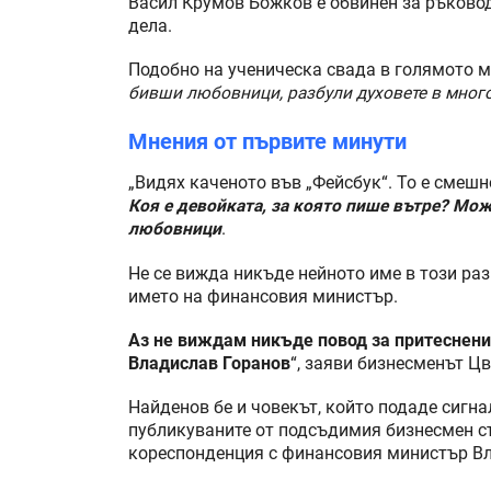
Васил Крумов Божков е обвинен за ръковод
дела.
Подобно на ученическа свада в голямото 
бивши любовници, разбули духовете в мног
Мнения от първите минути
„Видях каченото във „Фейсбук“. То е смеш
Коя е девойката, за която пише вътре? Мож
любовници
.
Не се вижда никъде нейното име в този разг
името на финансовия министър.
Аз не виждам никъде повод за притеснение 
Владислав Горанов
“, заяви бизнесменът Ц
Найденов бе и човекът, който подаде сигн
публикуваните от подсъдимия бизнесмен съ
кореспонденция с финансовия министър Вл