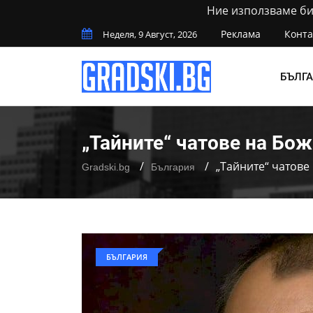
Ние използваме бис
Реклама
Конта
Неделя, 9 Август, 2026
БЪЛГ
„Тайните“ чатове на Божк
„Тайните“ чатове 
Gradski.bg
България
БЪЛГАРИЯ