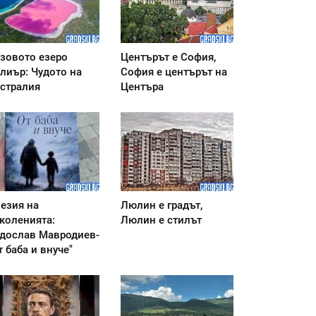
зовото езеро
Центърът е София,
лиър: Чудото на
София е центърът на
стралия
Центъра
езия на
Люлин е градът,
коленията:
Люлин е стилът
дослав Мавродиев-
т баба и внуче"