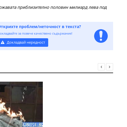
ържавата приблизително половин милиард лева под
Открихте проблем/неточност в текста?
окладвайте за повече качествено съдържание!
Докладвай нередност
Я