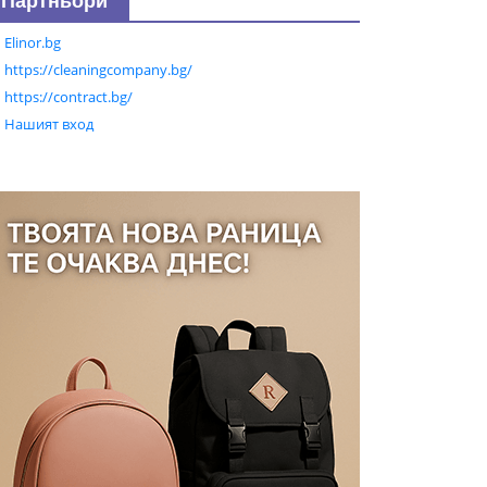
Партньори
Elinor.bg
https://cleaningcompany.bg/
https://contract.bg/
Нашият вход