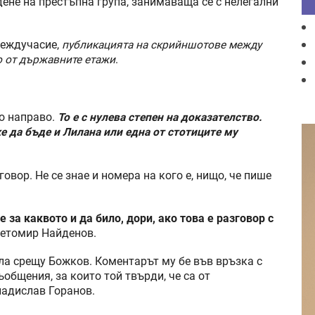
ене на престъпна група, занимаваща се с нелегални
междучасие,
публикацията на скрийншотове между
о от държавните етажи
.
но направо.
То е с нулева степен на доказателство.
е да бъде и Лилана или една от стотиците му
овор. Не се знае и номера на кого е, нищо, че пише
за каквото и да било, дори, ако това е разговор с
ветомир Найденов.
ала срещу Божков. Коментарът му бе във връзка с
общения, за които той твърди, че са от
адислав Горанов.