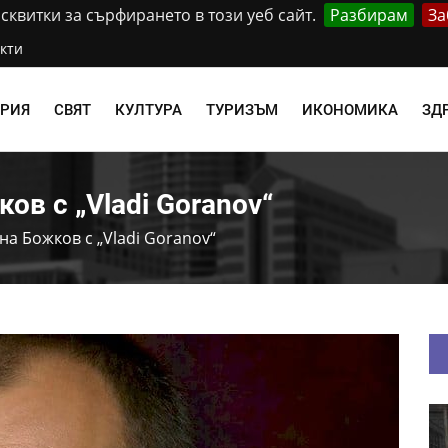
квитки за сърфирането в този уеб сайт.
Разбирам
За
кти
АРИЯ
СВЯТ
КУЛТУРА
ТУРИЗЪМ
ИКОНОМИКА
ЗД
ов с „Vladi Goranov“
на Божков с „Vladi Goranov“