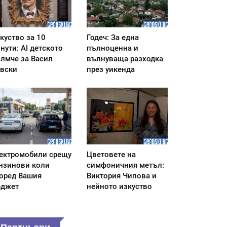
куство за 10
Годеч: За една
нути: AI детското
пълноценна и
лмче за Васил
вълнуваща разходка
вски
през уикенда
ектромобили срещу
Цветовете на
нзинови коли
симфоничния метъл:
оред Вашия
Виктория Чипова и
джет
нейното изкуство