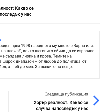
лност: Какво се
последък у нас
в
роден през 1998 г., родното му място е Варна или:
 на плажа!”, както шеговито обича да се изразява.
ме създава лирика и проза. Темите на
в широк диапазон – от любов до политика, от
ол, от теб до мен. За всекиго по нещо.
Следваща публикация
Хорър реалност: Какво се
случва напоследък у нас