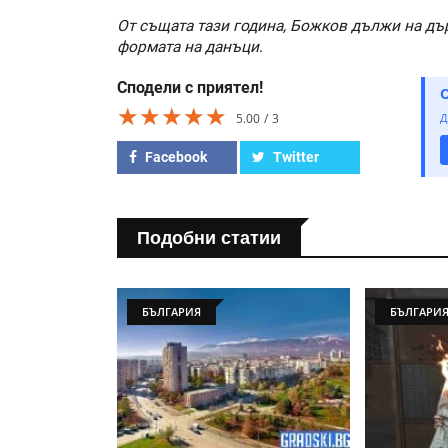
От същата тази година, Божков дължи на д
формата на данъци
.
Сподели с приятел!
★★★★★
★★★★★
★★★★★
5.00
3
Д
Facebook
Twitter
Подобни статии
БЪЛГАРИЯ
БЪЛГАРИ