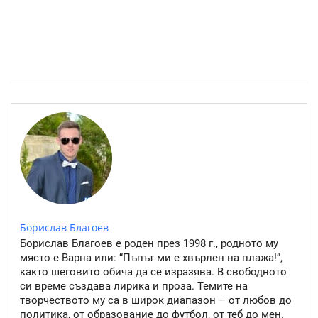
Източните квартали на София- там където буржоазията
работи
Борислав Благоев
Борислав Благоев е роден през 1998 г., родното му
място е Варна или: “Пъпът ми е хвърлен на плажа!”,
както шеговито обича да се изразява. В свободното
си време създава лирика и проза. Темите на
творчеството му са в широк диапазон – от любов до
политика, от образование до футбол, от теб до мен.