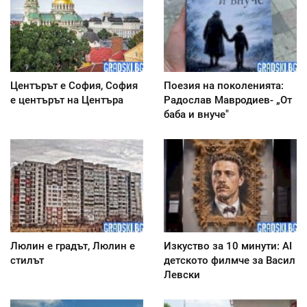
Центърът е София, София
Поезия на поколенията:
е центърът на Центъра
Радослав Мавродиев- „От
баба и внуче"
Люлин е градът, Люлин е
Изкуство за 10 минути: AI
стилът
детското филмче за Васил
Левски