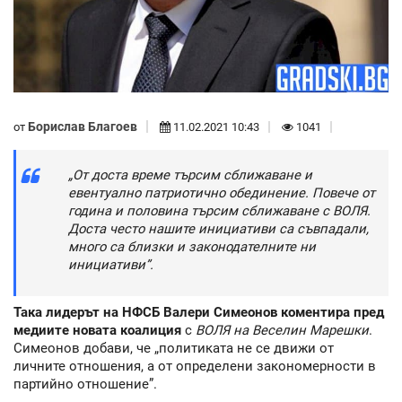
Борислав Благоев
от
11.02.2021 10:43
1041
„От доста време търсим сближаване и
евентуално патриотично обединение. Повече от
година и половина търсим сближаване с ВОЛЯ.
Доста често нашите инициативи са съвпадали,
много са близки и законодателните ни
инициативи”.
Така лидерът на НФСБ Валери Симеонов коментира пред
медиите новата коалиция
с
ВОЛЯ на Веселин Марешки
.
Симеонов добави, че „политиката не се движи от
личните отношения, а от определени закономерности в
партийно отношение”.