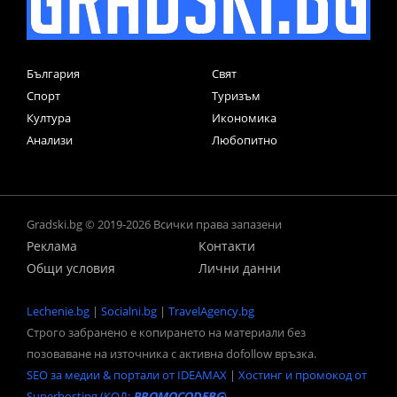
България
Свят
Спорт
Туризъм
Култура
Икономика
Анализи
Любопитно
Gradski.bg © 2019-2026 Всички права запазени
Реклама
Контакти
Общи условия
Лични данни
Lechenie.bg
|
Socialni.bg
|
TravelAgency.bg
Строго забранено е копирането на материали без
позоваване на източника с активна dofollow връзка.
SEO за медии & портали от IDEAMAX
|
Хостинг и промокод от
Superhosting (КОД:
PROMOCODEBG
)