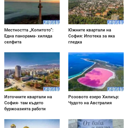
Местността „Копитото“:
Южните квартали на
Една панорама- хиляда
София: Ипотека за яка
селфита
гледка
Източните квартали на
Розовото езеро Хилиър:
София- там където
Чудото на Австралия
буржоазията работи