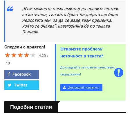
„Към момента няма смисъл да правим тестове
за антитела, тъй като броят на децата ще бъде
недостатъчен, за да се даде тази преценка,
която се очаква”, категорична бе по темата
Ганчева.
Сподели с приятел!
Открихте проблем/
★★★★★
★★★★★
★★★★★
4.20
неточност в текста?
10
Докладвайте за повече качествено
Facebook
съдържание!
Twitter
Докладвай нередност
Подобни статии
БЪЛГАРИЯ