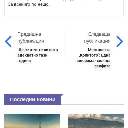
За всекиго по нещо.
Предишна
Следваща
публикация
публикация
Ще се отчете ли вота
Местността
адекватно тази
„Копитото“: Една
година
панорама- хиляда
селфита
Последни новини