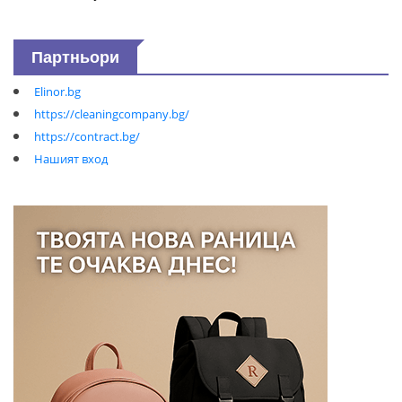
Партньори
Elinor.bg
https://cleaningcompany.bg/
https://contract.bg/
Нашият вход