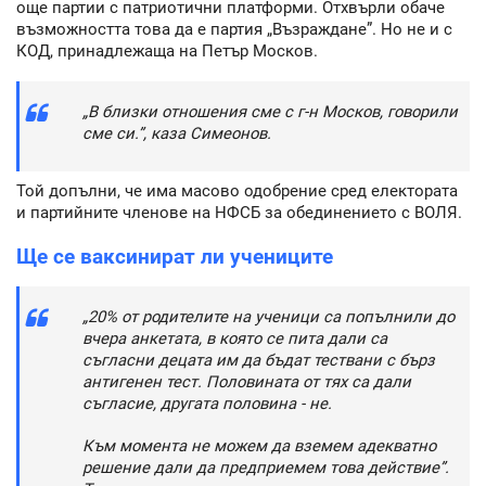
още партии с патриотични платформи. Отхвърли обаче
възможността това да е партия „Възраждане”. Но не и с
КОД, принадлежаща на Петър Москов.
„В близки отношения сме с г-н Москов, говорили
сме си.”, каза Симеонов.
Той допълни, че има масово одобрение сред електората
и партийните членове на НФСБ за обединението с ВОЛЯ.
Ще се ваксинират ли учениците
„20% от родителите на ученици са попълнили до
вчера анкетата, в която се пита дали са
съгласни децата им да бъдат тествани с бърз
антигенен тест. Половината от тях са дали
съгласие, другата половина - не.
Към момента не можем да вземем адекватно
решение дали да предприемем това действие”.