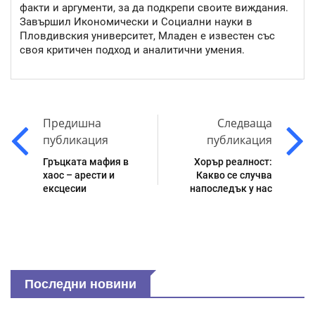
факти и аргументи, за да подкрепи своите виждания.
Завършил Икономически и Социални науки в
Пловдивския университет, Младен е известен със
своя критичен подход и аналитични умения.
Предишна
Следваща
публикация
публикация
Гръцката мафия в
Хорър реалност:
хаос – арести и
Какво се случва
ексцесии
напоследък у нас
Последни новини