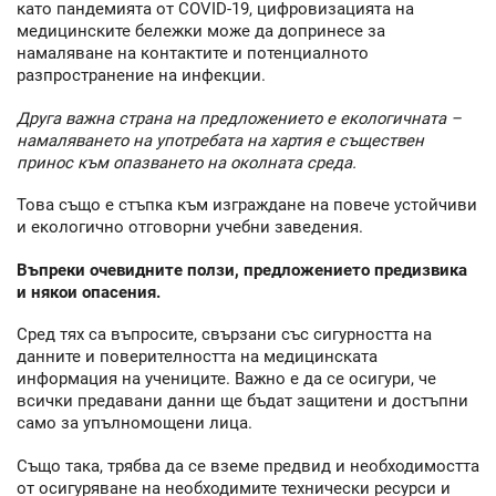
като пандемията от COVID-19, цифровизацията на
медицинските бележки може да допринесе за
намаляване на контактите и потенциалното
разпространение на инфекции.
Друга важна страна на предложението е екологичната –
намаляването на употребата на хартия е съществен
принос към опазването на околната среда.
Това също е стъпка към изграждане на повече устойчиви
и екологично отговорни учебни заведения.
Въпреки очевидните ползи, предложението предизвика
и някои опасения.
Сред тях са въпросите, свързани със сигурността на
данните и поверителността на медицинската
информация на учениците. Важно е да се осигури, че
всички предавани данни ще бъдат защитени и достъпни
само за упълномощени лица.
Също така, трябва да се вземе предвид и необходимостта
от осигуряване на необходимите технически ресурси и