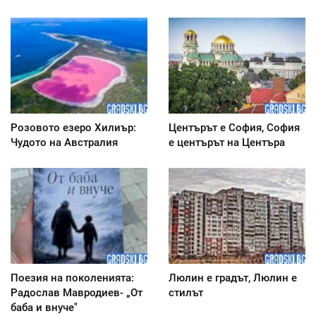
Розовото езеро Хилиър:
Центърът е София, София
Чудото на Австралия
е центърът на Центъра
Поезия на поколенията:
Люлин е градът, Люлин е
Радослав Мавродиев- „От
стилът
баба и внуче"