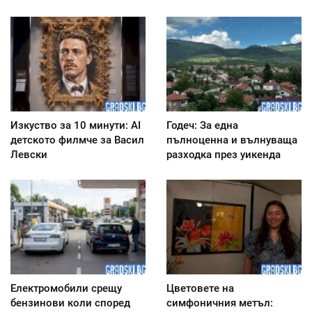
Изкуство за 10 минути: AI
Годеч: За една
детското филмче за Васил
пълноценна и вълнуваща
Левски
разходка през уикенда
Електромобили срещу
Цветовете на
бензинови коли според
симфоничния метъл: