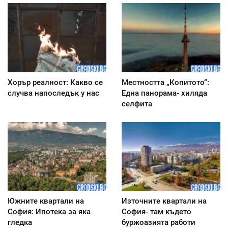
Хорър реалност: Какво се
Местността „Копитото“:
случва напоследък у нас
Една панорама- хиляда
селфита
Южните квартали на
Източните квартали на
София: Ипотека за яка
София- там където
гледка
буржоазията работи