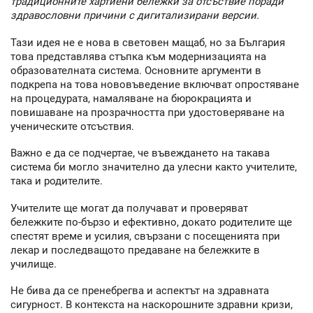
традиционните хартиени бележки за отсъствие поради
здравословни причини с дигитализирани версии.
Тази идея не е нова в световен мащаб, но за България
това представлява стъпка към модернизацията на
образователната система. Основните аргументи в
подкрепа на това нововъведение включват опростяване
на процедурата, намаляване на бюрокрацията и
повишаване на прозрачността при удостоверяване на
ученическите отсъствия.
Важно е да се подчертае, че въвеждането на такава
система би могло значително да улесни както учителите,
така и родителите.
Учителите ще могат да получават и проверяват
бележките по-бързо и ефективно, докато родителите ще
спестят време и усилия, свързани с посещенията при
лекар и последващото предаване на бележките в
училище.
Не бива да се пренебрегва и аспектът на здравната
сигурност. В контекста на наскорошните здравни кризи,