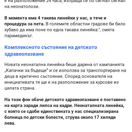
е на разположение 24 часа, изпраща се по сигнал сигнал
на неонатолози.
В момента има 4 такива линейки у нас, а тече и
процедура за пета.
В големите областни градове би било
хубаво да има поне по една такава линейка.", смята
парамедикът.
Комплексното състояние на детското
здравеопазване
Новата неонатална линейка беше дарена от кампанията
„Капачки за бъдеще“ и се използва за транспортиране на
деца в критично състояние. Според основателя на
инициативата тя ще е на разположение за курсове из
цялата страна.
На този фон обаче детското здравеопазване е поставено
на карта заради липса на кадри. Неонаталната линейка,
с която се сдоби единствената у нас специализирана
болница по детски болести, струва около 17 хиляди
лева.