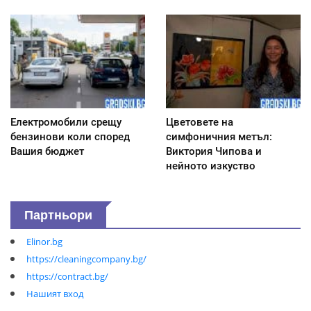
Електромобили срещу
Цветовете на
бензинови коли според
симфоничния метъл:
Вашия бюджет
Виктория Чипова и
нейното изкуство
Партньори
Elinor.bg
https://cleaningcompany.bg/
https://contract.bg/
Нашият вход