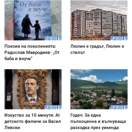
Поезия на поколенията:
Люлин е градът, Люлин е
Радослав Мавродиев- „От
стилът
баба и внуче"
Изкуство за 10 минути: AI
Годеч: За една
детското филмче за Васил
пълноценна и вълнуваща
Левски
разходка през уикенда