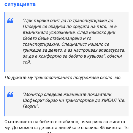
ситуацията
"При първия опит да го транспортираме до
Пловдив се обадиха по средата на пътя, че е
възникнало усложнение. След няколко дни
бебето беше стабилизирано и го
транспортирахме. Специалист изцяло се
грижеше за детето, а аз настройвах апаратурата,
за да е комфортно за бебето в кувьоза", обясни
той.
По думите му транспортирането продължава около час.
"Монитор следеше жизнените показатели.
Шофьорът бързо ни транспортира до УМБАЛ "Св.
Георги".
Състоянието на бебето е стабилно, няма риск за живота
му. До момента детската линейка е спасила 45 живота. Тя