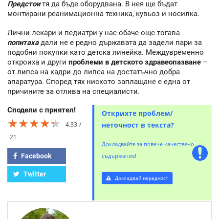
Предстои
тя да бъде оборудвана. В нея ще бъдат
монтирани реанимационна техника, кувьоз и носилка.
Лични лекари и педиатри у нас обаче още тогава
попитаха
дали не е редно държавата да задели пари за
подобни покупки като детска линейка. Междувременно
откроиха и други
проблеми в детското здравеопазване
–
от липса на кадри до липса на достатъчно добра
апаратура. Според тях ниското заплащане е една от
причините за отлива на специалисти.
Сподели с приятел!
Открихте проблем/
★★★★★
★★★★★
★★★★★
4.33
неточност в текста?
21
Докладвайте за повече качествено
Facebook
съдържание!
Twitter
Докладвай нередност