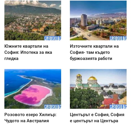
Южните квартали на
Източните квартали на
София: Ипотека за яка
София- там където
гледка
буржоазията работи
Розовото езеро Хилиър:
Центърът е София, София
Чудото на Австралия
е центърът на Центъра