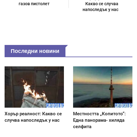
газов пистолет
Какво се случва
напоследък у нас
Последни новини
Хорър реалност: Какво се
Местността „Копитото“:
случва напоследък у нас
Една панорама- хиляда
селфита