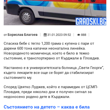
Борислав Благоев
от
31.01.2023 09:52
888
Спасиха бебе с тегло 1,200 грама с купена с пари от
дарени 600 тона капачки неонатална линейка.
Новороденото момиченце, което е било в тежко
състояние, е транспортирано от Кърджали в Пловдив.
Настанено е в университетската болница „Свети Георги“,
където лекарите все още се борят да стабилизират
състоянието му.
Според Цвятко Луджев, който е парамедик от ЦСМП-
Пловдив, преди няколко дни е получен сигнал за
недоносено родено дете в Кърджали.
Състоянието на детето – каква е била