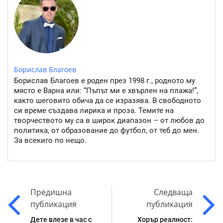
Борислав Благоев
Борислав Благоев е роден през 1998 г., родното му
място е Варна или: “Пъпът ми е хвърлен на плажа!”,
както шеговито обича да се изразява. В свободното
си време създава лирика и проза. Темите на
творчеството му са в широк диапазон – от любов до
политика, от образование до футбол, от теб до мен.
За всекиго по нещо.
Предишна
Следваща
публикация
публикация
Дете влезе в час с
Хорър реалност: