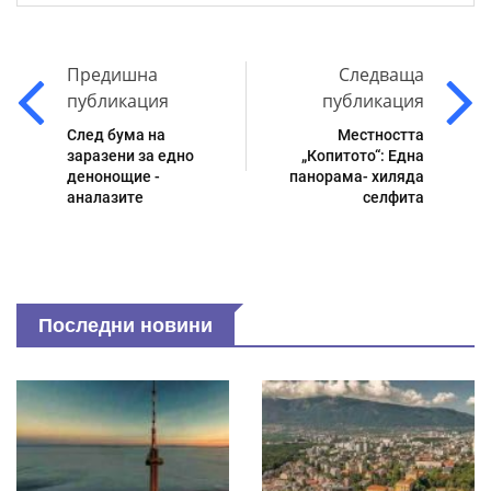
Предишна
Следваща
публикация
публикация
След бума на
Местността
заразени за едно
„Копитото“: Една
денонощие -
панорама- хиляда
аналазите
селфита
Последни новини