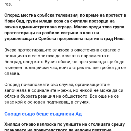
газ.
Според местна сръбска телевизия, по време на протест в
Нови Сад, групи млади хора са счупили прозорци на
важна административна сграда. Малко преди това група
протестиращи са разбили витрини в клон на
управляващата Сръбска прогресивна партия в град Ниш.
Вчера протестиращите влязоха в ожесточена схватка с
полицията и се опитаха да влязат в парламента в
Белград, след като Вучич обяви, че през уикенда ще бъде
въведен полицейски час, който стриктно ще трябва да се
спазва.
Според по-запознати със случая, организацията е
започнала в социалните мрежи, но никой не може да си
обясни бързата реакция на обществото. Все още не се
знае кой е основен подтикващ в случая.
Снощи също беше същински Ад
Хиляди отново излязоха по улиците на столицата срещу
плановете на правителството да наложи повторна