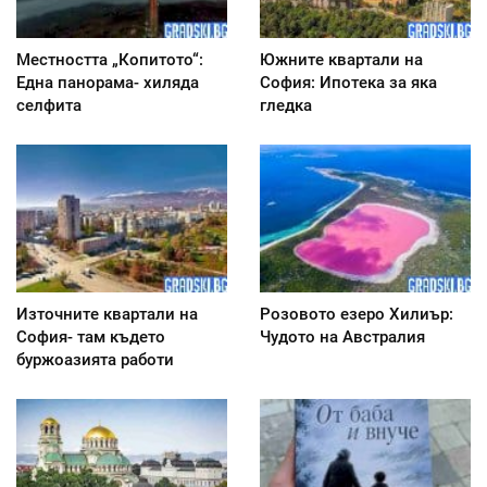
Местността „Копитото“:
Южните квартали на
Една панорама- хиляда
София: Ипотека за яка
селфита
гледка
Източните квартали на
Розовото езеро Хилиър:
София- там където
Чудото на Австралия
буржоазията работи