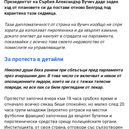
Президентът на Сърбия Александър Вучич даде заден
ход от плановете си да постави отново Белград под
карантина тази седмица.
Тази дипломатичност от страна на Вучич изобщо не спря
хората да използват пиротехника и да хвърлят камъни,
докато опитват да нахлуят в сградата на парламента,
показвайки с всичко това своето недоволство от
помислите на управляващите.
За протеста в детайли
Няколко души бяха ранени при сблъсъци пред парламента
през вчерашния ден. В това число се включват и някои от
опозиционните лидери, които не са с тежки телесни
повреди, но все пак са били прегледани от лекар.
Протестът започна вчера към 18 часа сръбско време и
отначало всичко сякаш беше спокойно, но малко след 20
часа групи младежи (вероятно ултраси на местни
футболни фракции) започнаха да хвърлят бутилки и
пиротехнически средства срещу полицейските органи.
Институцията, от своя страна, отговори със сълзотворен