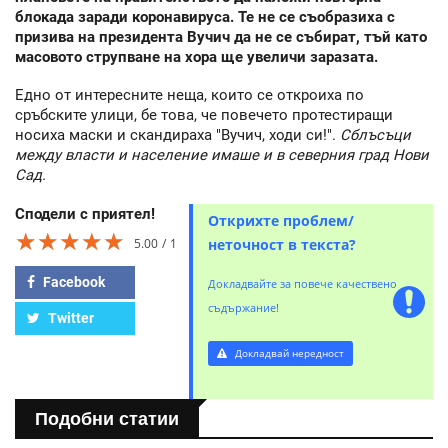
блокада заради коронавируса. Те не се съобразиха с
призива на президента Вучич да не се събират, тъй като
масовото струпване на хора ще увеличи заразата.
Едно от интересните неща, които се откроиха по
сръбските улици, бе това, че повечето протестиращи
носиха маски и скандираха "Вучич, ходи си!".
Сблъсъци
между власти и население имаше и в северния град Нови
Сад.
Сподели с приятел!
Открихте проблем/
★★★★★
★★★★★
★★★★★
5.00
1
неточност в текста?
Facebook
Докладвайте за повече качествено
съдържание!
Twitter
Докладвай нередност
Подобни статии