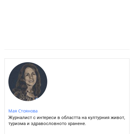
Източните квартали на София- там където буржоазията
работи
Мая Стоянова
Журналист с интереси в областта на културния живот,
туризма и здравословното хранене.