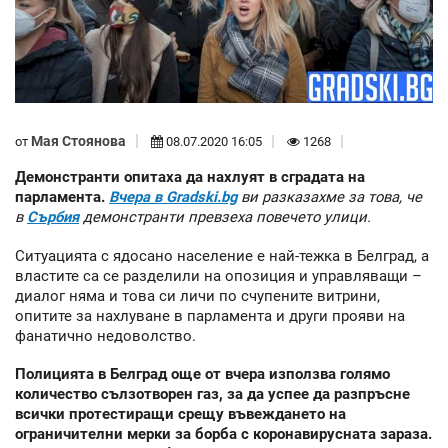
Мая Стоянова
от
08.07.2020 16:05
1268
Демонстранти опитаха да нахлуят в сградата на
парламента.
Вчера в Gradski.bg
ви разказахме за това, че
в
Сърбия
демонстранти превзеха повечето улици.
Ситуацията с ядосано население е най-тежка в Белград, а
властите са се разделили на опозиция и управляващи –
диалог няма и това си личи по счупените витрини,
опитите за нахлуване в парламента и други прояви на
фанатично недоволство.
Полицията в Белград още от вчера използва голямо
количество сълзотворен газ, за да успее да разпръсне
всички протестиращи срещу въвеждането на
ограничителни мерки за борба с коронавирусната зараза.