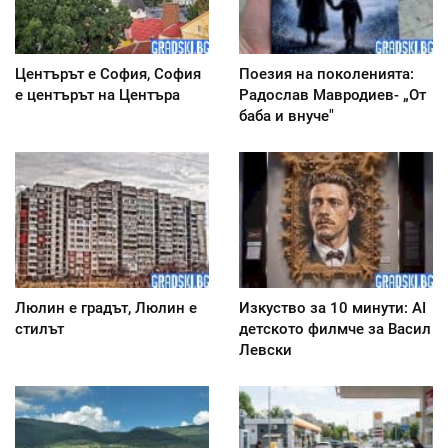
Центърът е София, София
Поезия на поколенията:
е центърът на Центъра
Радослав Мавродиев- „От
баба и внуче"
Люлин е градът, Люлин е
Изкуство за 10 минути: AI
стилът
детското филмче за Васил
Левски