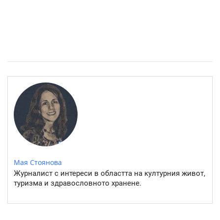
Местността „Копитото“: Една панорама- хиляда селфита
Мая Стоянова
Журналист с интереси в областта на културния живот,
туризма и здравословното хранене.