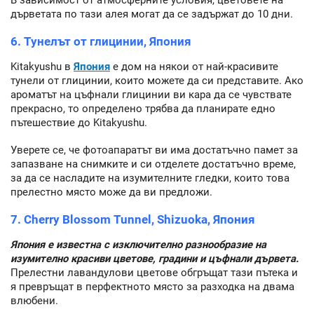
дърветата по тази алея могат да се задържат до 10 дни.
6. Тунелът от глицинии, Япония
Kitakyushu в
Япония
е дом на някои от най-красивите
тунели от глицинии, които можете да си представите. Ако
ароматът на цъфнали глицинии ви кара да се чувствате
прекрасно, то определено трябва да планирате едно
пътешествие до Kitakyushu.
Уверете се, че фотоапаратът ви има достатъчно памет за
запазване на снимките и си отделете достатъчно време,
за да се насладите на изумителните гледки, които това
прелестно място може да ви предложи.
7. Cherry Blossom Tunnel, Shizuoka, Япония
Япония е известна с изключително разнообразие на
изумително красиви цветове, градини и цъфнали дървета.
Прелестни лавандулови цветове обгръщат тази пътека и
я превръщат в перфектното място за разходка на двама
влюбени.