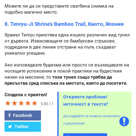
Можете ли да си представите сватбена снимка на
подобно магично място.
8. Tenryu-Ji Shrine’s Bamboo Trail, Киото, Япония
Храмът Tenryu приютява една изцяло различен вид тунел
от дървета. Извисяващите се бамбукови стръкове,
подредени в две линии отстрани на пътя, създават
уникално усещане.
Ако изповядвате будизма или просто се възхищавате на
носещите успокоение и покой практики на будисткия
начин на мислене, то
този тунел също трябва да
присъства сред списъка на местата, които да посетите.
Сподели с приятел!
Открихте проблем/
★★★★★
★★★★★
★★★★★
5.00
1
неточност в текста?
Facebook
Докладвайте за повече качествено
съдържание!
Twitter