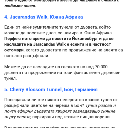
любимия човек.
4. Jacarandas Walk, Южна Африка
Един от най-изумителните тунели от дървета, който
можете да посетите днес, се намира в Южна Африка.
Перфектното време да посетите Йоханесбург и да се
насладите на Jaracandas Walk е есента и в частност
октомври
, когато дърветата по продължение на алеята са
напълно разцъфнали.
Можете да се насладите на гледката на над 70 000
дървета по продължение на този фантастичен дървесен
тунел.
5. Cherry Blossom Tunnel, Бон, Германия
Посещавали ли сте някога невероятно красив тунел от
разцъфнали цветове на череша в Бон?
Тучни розови и
почти ефирни дърветата хвърлят завладяващо сияние
върху колите
, паркирани под техните пищни корони.
В зависимост от атмосферните условия, цветовете на