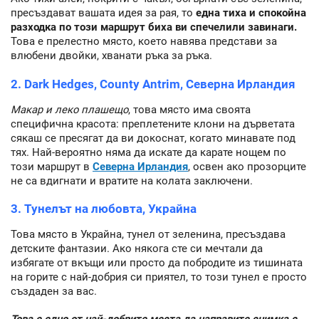
пресъздават вашата идея за рая, то
една тиха и спокойна
разходка по този маршрут биха ви спечелили завинаги.
Това е прелестно място, което навява представи за
влюбени двойки, хванати ръка за ръка.
2. Dark Hedges, County Antrim, Северна Ирландия
Макар и леко плашещо
, това място има своята
специфична красота: преплетените клони на дърветата
сякаш се пресягат да ви докоснат, когато минавате под
тях. Най-вероятно няма да искате да карате нощем по
този маршрут в
Северна Ирландия
, освен ако прозорците
не са вдигнати и вратите на колата заключени.
3. Тунелът на любовта, Украйна
Това място в Украйна, тунел от зеленина, пресъздава
детските фантазии. Ако някога сте си мечтали да
избягате от вкъщи или просто да побродите из тишината
на горите с най-добрия си приятел, то този тунел е просто
създаден за вас.
Това е едно от най-добрите места да направите снимка с