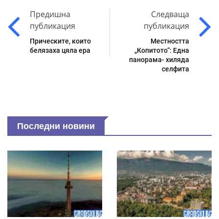
Предишна
Следваща
публикация
публикация
Прическите, които
Местността
белязаха цяла ера
„Копитото“: Една
панорама- хиляда
селфита
Последни новини