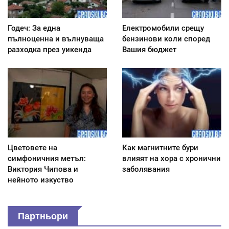
Годеч: За една
Електромобили срещу
пълноценна и вълнуваща
бензинови коли според
разходка през уикенда
Вашия бюджет
Цветовете на
Как магнитните бури
симфоничния метъл:
влияят на хора с хронични
Виктория Чипова и
заболявания
нейното изкуство
Партньори