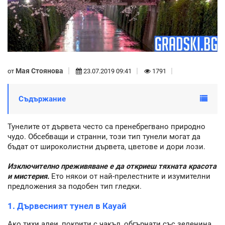
Мая Стоянова
от
23.07.2019 09:41
1791
Съдържание
Тунелите от дървета често са пренебрегвано природно
чудо. Обсебващи и странни, този тип тунели могат да
бъдат от широколистни дървета, цветове и дори лози.
Изключително преживяване е да откриеш тяхната красота
и мистерия.
Ето някои от най-прелестните и изумителни
предложения за подобен тип гледки.
1. Дървесният тунел в Кауай
Ако тихи алеи, покрити с чакъл, обгърнати със зеленина,