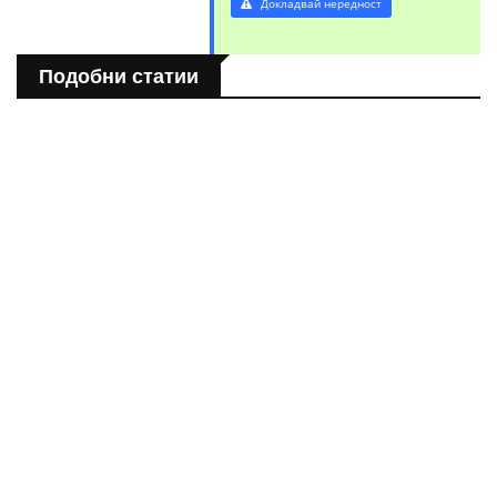
Докладвай нередност
Подобни статии
ТУРИЗЪМ
Местността „Копитото“: Една панорама- хиляда селфита
ТУРИЗЪМ