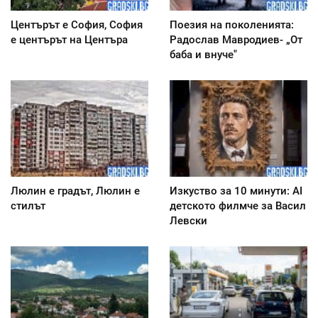
Центърът е София, София
Поезия на поколенията:
е центърът на Центъра
Радослав Мавродиев- „От
баба и внуче"
Люлин е градът, Люлин е
Изкуство за 10 минути: AI
стилът
детското филмче за Васил
Левски