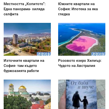
Местността „Копитото“:
Южните квартали на
Една панорама- хиляда
София: Ипотека за яка
селфита
гледка
Източните квартали на
Розовото езеро Хилиър:
София- там където
Чудото на Австралия
буржоазията работи