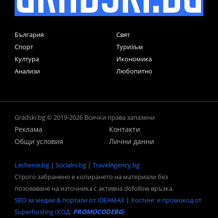
България
Свят
Спорт
Туризъм
Култура
Икономика
Анализи
Любопитно
Gradski.bg © 2019-2026 Всички права запазени
Реклама
Контакти
Общи условия
Лични данни
Lechenie.bg
|
Socialni.bg
|
TravelAgency.bg
Строго забранено е копирането на материали без
позоваване на източника с активна dofollow връзка.
SEO за медии & портали от IDEAMAX
|
Хостинг и промокод от
Superhosting (КОД:
PROMOCODEBG
)