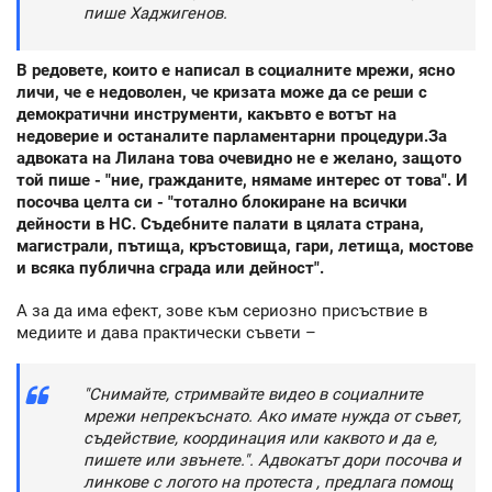
пише Хаджигенов.
В редовете, които е написал в социалните мрежи, ясно
личи, че е недоволен, че кризата може да се реши с
демократични инструменти, какъвто е вотът на
недоверие и останалите парламентарни процедури.За
адвоката на Лилана това очевидно не е желано, защото
той пише - "ние, гражданите, нямаме интерес от това". И
посочва целта си - "тотално блокиране на всички
дейности в НС. Съдебните палати в цялата страна,
магистрали, пътища, кръстовища, гари, летища, мостове
и всяка публична сграда или дейност".
А за да има ефект, зове към сериозно присъствие в
медиите и дава практически съвети –
"Снимайте, стримвайте видео в социалните
мрежи непрекъснато. Ако имате нужда от съвет,
съдействие, координация или каквото и да е,
пишете или звънете.". Адвокатът дори посочва и
линкове с логото на протеста , предлага помощ