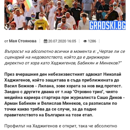
Мая Стоянова
от
20.07.2020 16:05
1286
Въпросът на абсолютно всички в момента е: „Чертае ли се
сценарий на недоволството, който да е дирижиран
директно от хора като Хаджигенов, Бабикян и Минеков?“
През вчерашния ден небезизвестният адвокат Николай
Хаджигенов, който защитава в съда приближената до
Васил Божков - Лилана, зове хората за нов вид протест.
Заедно с другите двама от т.нар "Отровно трио", чиято
медийна кариера стартира при журналиста Сашо Диков -
Арман Бабикян и Велислав Минеков, са разписали по
точки какво трябва да се случи, за да падне
правителството на България на този етап.
Профилът на Хаджигенов е открит, така че абсолютно