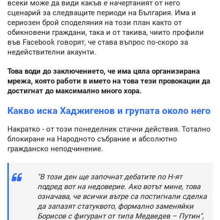
всеки може да види какъв е начертаният от него
сценарий за следващите периоди на България. Има и
сериозен брой споделяния на този план както от
обикновени граждани, така и от такива, чиито профили
във Facebook говорят, че става въпрос по-скоро за
недействителни акаунти.
Това води до заключението, че има цяла организирана
мрежа, която работи в името на това тези провокации да
достигнат до максимално много хора.
Какво иска Хаджигенов и групата около него
Накратко - от този понеделник стачни действия. Тотално
блокиране на Народното събрание и абсолютно
гражданско неподчинение.
"В този ден ще започнат дебатите по Н-ят
подред вот на недоверие. Ако вотът мине, това
означава, че всички вътре са постигнали сделка
да запазят статуквото, формално заменяйки
Борисов с фигурант от типа Медведев – Путин",