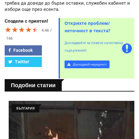
трябва да доведе до бързи оставки, служебен кабинет и
избори още през есента.
Сподели с приятел!
Открихте проблем/
★★★★★
★★★★★
★★★★★
4.46
неточност в текста?
146
Докладвайте за повече качествено
Facebook
съдържание!
Twitter
Докладвай нередност
Подобни статии
БЪЛГАРИЯ