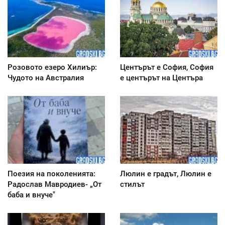
Розовото езеро Хилиър:
Центърът е София, София
Чудото на Австралия
е центърът на Центъра
Поезия на поколенията:
Люлин е градът, Люлин е
Радослав Мавродиев- „От
стилът
баба и внуче"