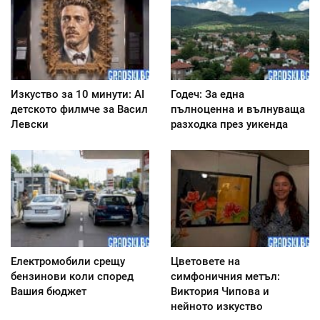
Изкуство за 10 минути: AI
Годеч: За една
детското филмче за Васил
пълноценна и вълнуваща
Левски
разходка през уикенда
Електромобили срещу
Цветовете на
бензинови коли според
симфоничния метъл:
Вашия бюджет
Виктория Чипова и
нейното изкуство