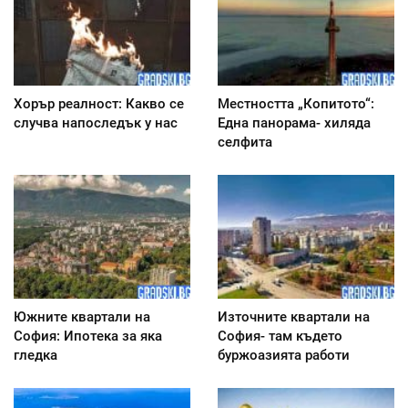
Хорър реалност: Какво се
Местността „Копитото“:
случва напоследък у нас
Една панорама- хиляда
селфита
Южните квартали на
Източните квартали на
София: Ипотека за яка
София- там където
гледка
буржоазията работи