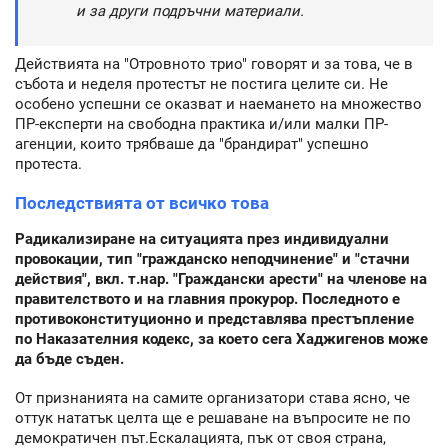
и за други подръчни материали.
Действията на "Отровното трио" говорят и за това, че в
събота и неделя протестът не постига целите си. Не
особено успешни се оказват и наемането на множество
ПР-експерти на свободна практика и/или малки ПР-
агенции, които трябваше да "брандират" успешно
протеста.
Последствията от всичко това
Радикализиране на ситуацията през индивидуални
провокации, тип "гражданско неподчинение" и "стачни
действия", вкл. т.нар. "Граждански арести" на членове на
правителството и на главния прокурор. Последното е
противоконституционно и представлява престъпление
по Наказателния кодекс, за което сега Хаджигенов може
да бъде съден.
От признанията на самите организатори става ясно, че
оттук нататък целта ще е решаване на въпросите не по
демократичен път.Ескалацията, пък от своя страна,