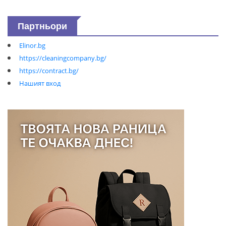
Партньори
Elinor.bg
https://cleaningcompany.bg/
https://contract.bg/
Нашият вход