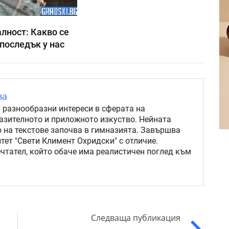
лност: Какво се
последък у нас
ва
 разнообразни интереси в сферата на
разителното и приложното изкуство. Нейната
о на текстове започва в гимназията. Завършва
ет "Свети Климент Охридски" с отличие.
чтател, който обаче има реалистичен поглед към
Следваща публикация