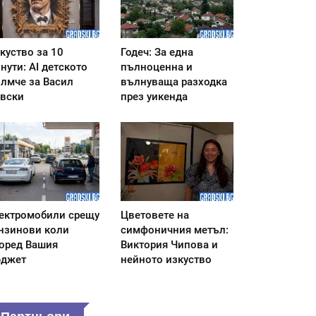
куство за 10
Годеч: За една
нути: AI детското
пълноценна и
лмче за Васил
вълнуваща разходка
вски
през уикенда
ектромобили срещу
Цветовете на
нзинови коли
симфоничния метъл:
оред Вашия
Виктория Чипова и
джет
нейното изкуство