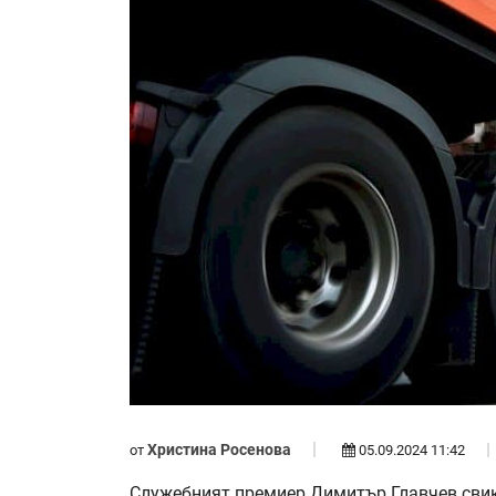
Христина Росенова
от
05.09.2024 11:42
Служебният премиер Димитър Главчев свик