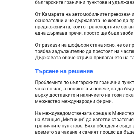
българските гранични пунктове и удължава
От Камарата на автомобилните превозвачи 
основателни и че държавата не желае да п
предложенията, които транспортните орган
една държава пречи, просто ще бъде заоби
От разкази на шофьори стана ясно, че се п
трябва задължително да престоят на частен
Държавата обаче отрича прилагането на та
Търсене на решение
Проблемите по българските гранични пункт
чака по час, а понякога и повече, за да бъ
върху доставките и наличието на този лока
множество международни фирми.
На междуведомствената среща в Министерс
на Агенция „Митници“ да изготви стратегия
граничните пунктове. Бяха обсъдени също 
времето за чакане и самият процес да бъд