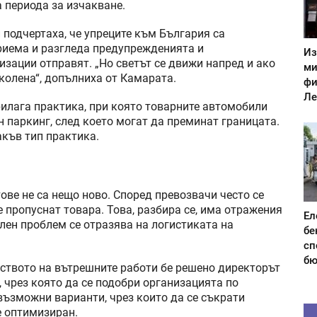
 периода за изчакване.
подчертаха, че упреците към България са
риема и разгледа предупрежденията и
Из
изации отправят. „Но светът се движи напред и ако
ми
колена“, допълниха от Камарата.
фи
Ле
рилага практика, при която товарните автомобили
 паркинг, след което могат да преминат границата.
къв тип практика.
ове не са нещо ново. Според превозвачи често се
де пропуснат товара. Това, разбира се, има отражения
Ел
лен проблем се отразява на логистиката на
бе
сп
бю
твото на вътрешните работи бе решено директорът
, чрез която да се подобри организацията по
възможни варианти, чрез които да се съкрати
е оптимизиран.