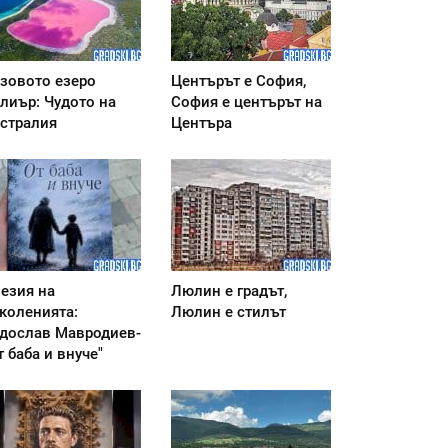
зовото езеро
Центърът е София,
лиър: Чудото на
София е центърът на
стралия
Центъра
езия на
Люлин е градът,
коленията:
Люлин е стилът
дослав Мавродиев-
т баба и внуче"