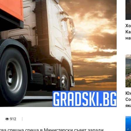
Хо
Ка
на
Юж
Со
як
912
ва спешна среща в Министерски съвет заради