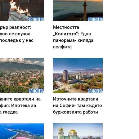
рър реалност:
Местността
кво се случва
„Копитото“: Една
последък у нас
панорама- хиляда
селфита
ните квартали на
Източните квартали
фия: Ипотека за
на София- там където
а гледка
буржоазията работи