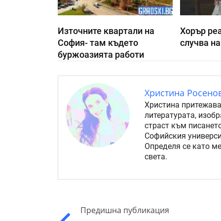
Източните квартали на
Хорър реа
София- там където
случва на
буржоазията работи
Христина Росено
Христина притежава
литературата, изоб
страст към писанет
Софийския университ
Определя се като ме
света.
Предишна публикация