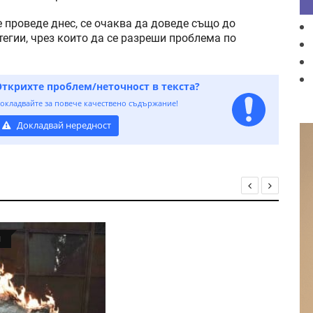
 проведе днес, се очаква да доведе също до
егии, чрез които да се разреши проблема по
Открихте проблем/неточност в текста?
окладвайте за повече качествено съдържание!
Докладвай нередност
Я