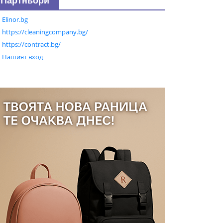
Партньори
Elinor.bg
https://cleaningcompany.bg/
https://contract.bg/
Нашият вход