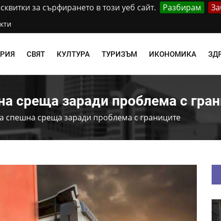
квитки за сърфирането в този уеб сайт.
Разбирам
За
кти
АРИЯ
СВЯТ
КУЛТУРА
ТУРИЗЪМ
ИКОНОМИКА
ЗД
а среща заради проблема с гра
а спешна среща заради проблема с границите