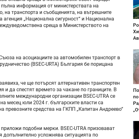
и пълна информация от министерствата на
о, на транспорта и съобщенията, на вътрешните
на агенция „Национална сигурност“ и Национална
Ро
междуведомствена среща в Министерството на
Хи
Ав
Съюза на асоциациите за автомобилен транспорт в
рудничество (BSEC-URTA) България бе порицана
заявиха, че ще потърсят алтернативен транспортен
я и да спестят времето за чакане по границите. В
По
телните международни организации BSEC-UTRA се
по
 на месец юли 2024 г. българските власти са
Ра
а превозните средства на ГКПП „Капитан Андреево“
„О
а приложи подобни мерки. BSEC-UTRA призовават
тя допълнително усложнява ситуацията по