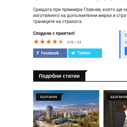
Срещата при премиера Главчев, която ще се
изготвянето на допълнителни мерки и страт
границите на страната.
Сподели с приятел!
★★★★★
★★★★★
★★★★★
4.50
24
Д
Facebook
Twitter
Подобни статии
БЪЛГАРИЯ
БЪЛГАРИ