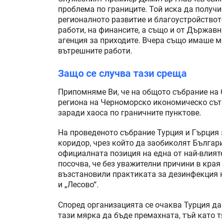
проблема по границите. Той иска да получ
регионалното развитие и благоустройствот
работи, на финансите, а също и от Държав
агенция за приходите. Вчера също имаше 
вътрешните работи.
Защо се случва тази среща
Припомняме Ви, че на общото събрание на 
региона на Черноморско икономическо сът
заради хаоса по граничните пунктове.
На проведеното събрание Турция и Гърция 
коридор, чрез който да заобиколят Българи
официалната позиция на една от най-влия
посочва, че без уважителни причини в края
възстановили практиката за дезинфекция н
и „Лесово“.
Според организацията се очаква Турция д
тази мярка да бъде премахната, тъй като 