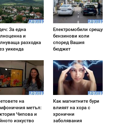
деч: За една
Електромобили срещу
лноценна и
бензинови коли
лнуваща разходка
според Вашия
ез уикенда
бюджет
етовете на
Как магнитните бури
мфоничния метъл:
влияят на хора с
ктория Чипова и
хронични
йното изкуство
заболявания