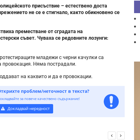
полицейското присъствие – естествено доста
прежението не се е стигнало, както обикновено се
твиха преместване от сградата на
терски съвет. Чуваха се редовните лозунги:
протестиращите младежи с черни качулки са
за провокация. Няма пострадали.
оддават на каквито и да е провокации.
Открихте проблем/неточност в текста?
окладвайте за повече качествено съдържание!
Докладвай нередност