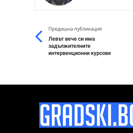
Предишна публикация
Левът вече си има
задължителните
интервенционни курсове