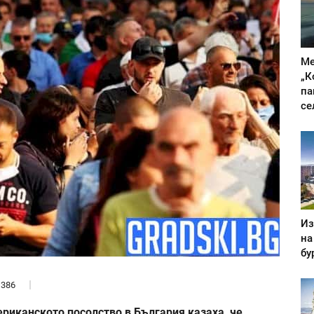
Ме
„К
па
се
Из
на
бу
386
риканското посолство в България казаха, че