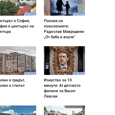
нтърът е София,
Поезия на
фия е центърът на
поколенията:
нтъра
Радослав Мавродиев-
„От баба и внуче"
лин е градът,
Изкуство за 10
лин е стилът
минути: AI детското
филмче за Васил
Левски