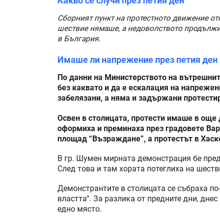
Какво се случи през петия ден
Сборният пункт на протестното движение отн
шествие нямаше, а недоволството продължи
в България.
Имаше ли напрежение през петия ден 
По данни на Министерството на вътрешнит
без каквато и да е ескалация на напрежен
забелязани, а няма и задържани протести
Освен в столицата, протести имаше в още
оформиха и преминаха през градовете Варн
площад “Възраждане”, а протестът в Хаск
В гр. Шумен мирната демонстрация бе пред
След това и там хората потеглиха на шеств
Демонстрантите в столицата се събраха по-
властта“. За разлика от предните дни, днес
едно място.