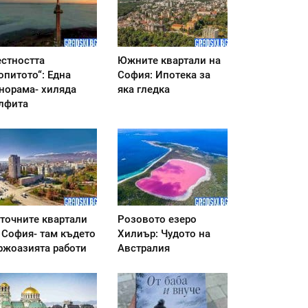
стността
Южните квартали на
опитото“: Една
София: Ипотека за
норама- хиляда
яка гледка
лфита
точните квартали
Розовото езеро
 София- там където
Хилиър: Чудото на
ржоазията работи
Австралия