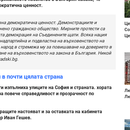
ократична ценност.
вна демократична ценност. Демонстрациите и
Це
знено гражданско общество. Мирните протести са
Со
та демокрация на Съединените щати. Всяка нация
Це
 надпартийна и подвластна на върховенството на
 народ в стремежа му за повишаване на доверието в
ане на върховенството на закона в България. Никой
adski.bg.
 в почти цялата страна
и изпълниха улиците на София и страната. хората
Лю
за повече справедливост и прозрачност по
Лю
ращите настояват и за оставката на кабинета
ор Иван Гешев.