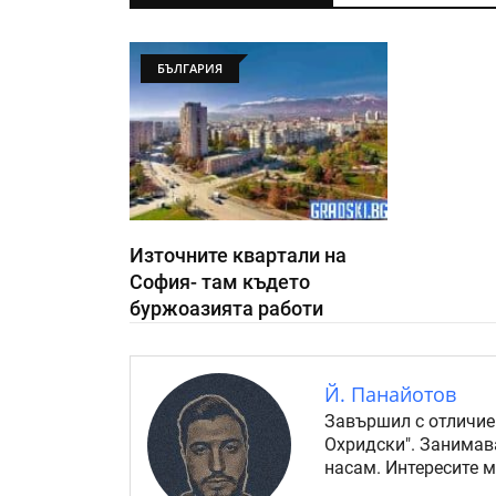
БЪЛГАРИЯ
Източните квартали на
София- там където
буржоазията работи
Й. Панайотов
Завършил с отличие
Охридски". Занимав
насам. Интересите 