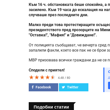
Към 16 ч. обстановката беше спокойна, а 
засилено. Към 19 часа до ескалация на на
случваше през последните дни.
Малко преди това протестиращите осъщес
президентството пред прозорците на Минис
"Оставка!", "Мафия!" и "Довиждане!".
От полицията съобщават, че вечерта сред 
запалили факли, което все пак не се брои 
МВР призовава всички граждани да не се п
Сподели с приятел!
★★★★★
★★★★★
★★★★★
4.48
80
Д
Facebook
Twitter
Подобни статии