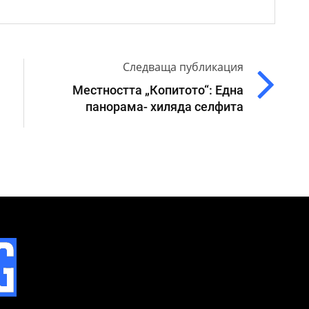
Следваща публикация
Местността „Копитото“: Една
панорама- хиляда селфита