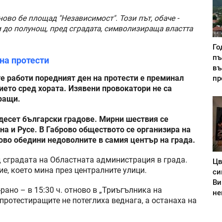
ово бе площад "Независимост". Този път, обаче -
 до полунощ, пред сградата, символизираща властта
Го
пъ
на протести
въ
пр
е работи поредният ден на протести е преминал
ието сред хората. Изявени провокатори не са
ращи.
 десет български градове. Мирни шествия се
а и Русе. В Габрово обществото се организира на
ово обедини недоволните в самия център на града.
 сградата на Областната администрация в града.
Цв
ие, което мина през централните улици.
си
Ви
рано – в 15:30 ч. отново в „Триъгълника на
не
 протестиращите не потеглиха веднага, а останаха на