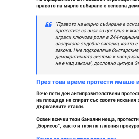
правото на мирно събиране е основна дем
"Правото на мирно събиране е осно
протестите са знак за цветущо и жи
играли ключова роля в 244-годишна
заслужава съдебна система, която е
закона. Ние подкрепяме българския
демократичната система и насърчав
не е над закона", дословно цитира Gr
През това време протести имаше и
Вече пети ден антиправителствени протест
на площада не спират със своите искания 
държавните етажи.
Освен всички тези банални неща, протести
„Борисов”, както и тази на главния прокур