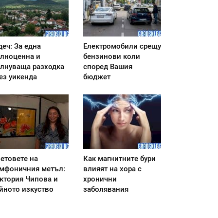
деч: За една
Електромобили срещу
лноценна и
бензинови коли
лнуваща разходка
според Вашия
ез уикенда
бюджет
етовете на
Как магнитните бури
мфоничния метъл:
влияят на хора с
ктория Чипова и
хронични
йното изкуство
заболявания