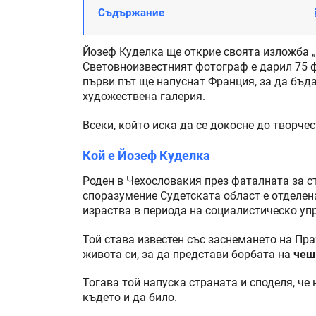
Съдържание
Йозеф Куделка ще открие своята изложба „
Световноизвестният фотограф е дарил 75 ф
първи път ще напуснат Франция, за да бъд
художествена галерия.
Всеки, който иска да се докосне до творче
Кой е Йозеф Куделка
Роден в Чехословакия през фаталната за с
споразумение Судетската област е отделен
израства в периода на социалистическо уп
Той става известен със заснемането на Пра
живота си, за да представи борбата на
чеш
Тогава той напуска страната и споделя, че
където и да било.