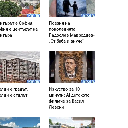
нтърът е София,
Поезия на
фия е центърът на
поколенията:
нтъра
Радослав Мавродиев-
„От баба и внуче"
лин е градът,
Изкуство за 10
лин е стилът
минути: AI детското
филмче за Васил
Левски