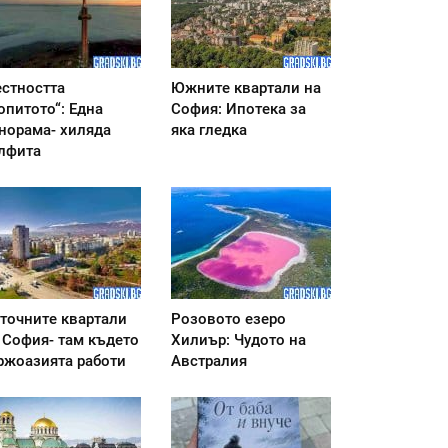
стността
Южните квартали на
опитото“: Една
София: Ипотека за
норама- хиляда
яка гледка
лфита
точните квартали
Розовото езеро
 София- там където
Хилиър: Чудото на
ржоазията работи
Австралия