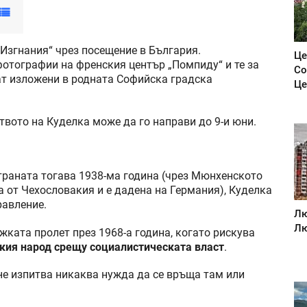
Изгнания“ чрез посещение в България.
Це
отографии на френския център „Помпиду“ и те за
Со
ат изложени в родната Софийска градска
Це
ството на Куделка може да го направи до 9-и юни.
траната тогава 1938-ма година (чрез Мюнхенското
а от Чехословакия и е дадена на Германия), Куделка
равление.
Лю
Лю
жката пролет през 1968-а година, когато рискува
кия народ срещу социалистическата власт
.
 не изпитва никаква нужда да се връща там или