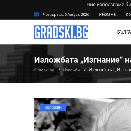
Ние използваме бис
Реклама
Ко
Четвъртък, 6 Август, 2026
БЪЛГ
Изложбата „Изгнание“ н
Изложбата „Изгна
Gradski.bg
Изложби
ИЗЛОЖБИ