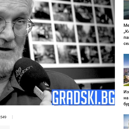
Ме
„К
па
се
Из
на
бу
549