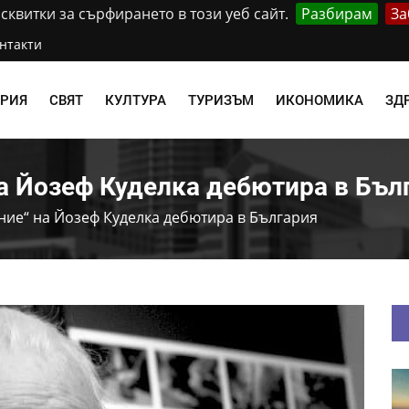
квитки за сърфирането в този уеб сайт.
Разбирам
За
нтакти
АРИЯ
СВЯТ
КУЛТУРА
ТУРИЗЪМ
ИКОНОМИКА
ЗД
а Йозеф Куделка дебютира в Бъл
ние“ на Йозеф Куделка дебютира в България