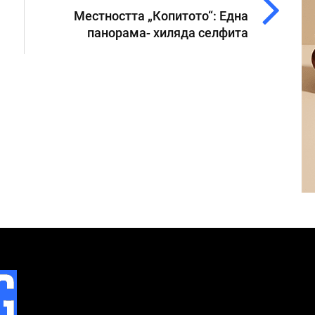
Местността „Копитото“: Една
панорама- хиляда селфита