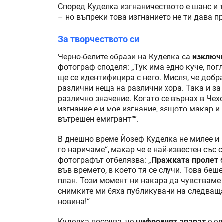
Според Куделка изгнаничеството е шанс и 
– но въпреки това изгнанието не ти дава п
За творчеството си
Черно-белите образи на Куделка са
изключ
фотограф споделя: „Тук има едно куче, погл
ще се идентифицира с него. Мисля, че добр
различни неща на различни хора. Така и з
различно значение. Когато се върнах в Чех
изгнание е и мое изгнание, защото макар и
вътрешен емигрант““.
В днешно време Йозеф Куделка не милее и н
го наричаме“, макар че е най-известен със
фотографът отбелязва: „
Пражката пролет
във времето, в което тя се случи. Това беш
план. Този момент ни накара да чувстваме
снимките ми бяха публикувани на следваща
новина!“
Куделка посочва, че
цифровият апарат
е ед