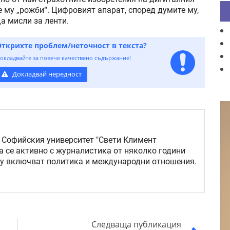
е му „рожби“. Цифровият апарат, според думите му,
да мисли за ленти.
Открихте проблем/неточност в текста?
окладвайте за повече качествено съдържание!
Докладвай нередност
 Софийския университет "Свети Климент
а се активно с журналистика от няколко години
му включват политика и международни отношения.
Следваща публикация