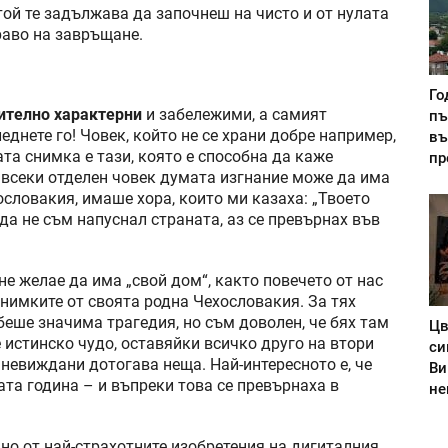
той те задължава да започнеш на чисто и от нулата
раво на завръщане.
Го
ително характерни
и забележими, а самият
пъ
еднете го! Човек, който не се храни добре например,
въ
ата снимка е тази, която е способна да каже
пр
а всеки отделен човек думата изгнание може да има
ословакия, имаше хора, които ми казаха: „Твоето
 да не съм напуснал страната, аз се превърнах във
е желае да има „свой дом“, както повечето от нас
 снимките от своята родна Чехословакия. За тях
беше значима трагедия, но съм доволен, че бях там
Цв
е истинско чудо, оставяйки всичко друго на втори
си
 невиждани дотогава неща. Най-интересното е, че
Ви
та година – и въпреки това се превърнаха в
не
но от най-страхотните изобретения на дигиталния