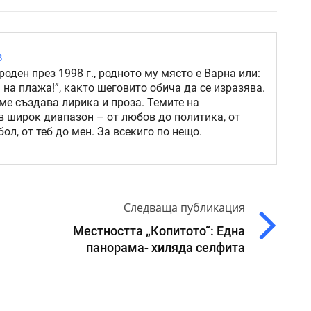
в
роден през 1998 г., родното му място е Варна или:
 на плажа!”, както шеговито обича да се изразява.
ме създава лирика и проза. Темите на
в широк диапазон – от любов до политика, от
ол, от теб до мен. За всекиго по нещо.
Следваща публикация
Местността „Копитото“: Една
панорама- хиляда селфита