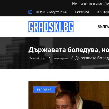
Ние използваме бис
Реклама
Контак
Петък, 7 Август, 2026
БЪЛГ
Държавата боледува, но
Държавата боледу
Gradski.bg
България
БЪЛГАРИЯ