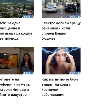
деч: За една
Електромобили срещу
лноценна и
бензинови коли
лнуваща разходка
според Вашия
ез уикенда
бюджет
етовете на
Как магнитните бури
мфоничния метъл:
влияят на хора с
ктория Чипова и
хронични
йното изкуство
заболявания