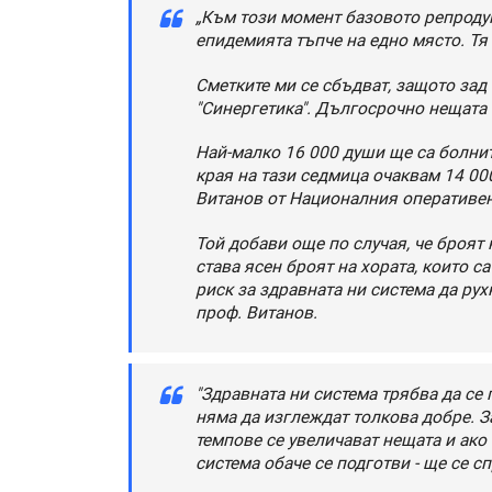
„Към този момент базовото репродук
епидемията тъпче на едно място. Тя 
Сметките ми се сбъдват, защото зад 
"Синергетика". Дългосрочно нещата 
Най-малко 16 000 души ще са болните
края на тази седмица очаквам 14 00
Витанов от Националния оперативе
Той добави още по случая, че броят 
става ясен броят на хората, които с
риск за здравната ни система да рухн
проф. Витанов.
"Здравната ни система трябва да се
няма да изглеждат толкова добре. За
темпове се увеличават нещата и ако 
система обаче се подготви - ще се с