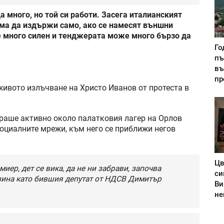
 много, но той си работи. Засега италианският
яма да издържи само, ако се намесят външни
 е много силен и тенджерата може много бързо да
Го
пъ
въ
пр
живото излъчване на Христо Иванов от протеста в
ираше активно около палатковия лагер на Орлов
социалните мрежи, към него се приближи негов
Цв
иер, дет се вика, да не ни забрави, започва
си
зина като бившия депутат от НДСВ Димитър
Ви
не