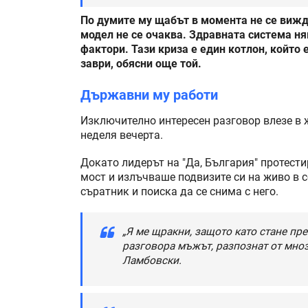
По думите му щабът в момента не се вижда
модел не се очаква. Здравната система н
фактори. Тази криза е един котлон, който
заври, обясни още той.
Държавни му работи
Изключително интересен разговор влезе в 
неделя вечерта.
Докато лидерът на "Да, България" протест
мост и излъчваше подвизите си на живо в 
съратник и поиска да се снима с него.
„Я ме щракни, защото като стане прем
разговора мъжът, разпознат от мно
Ламбовски.