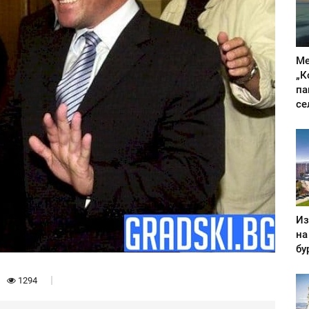
Ме
„К
па
се
Из
на
бу
1294