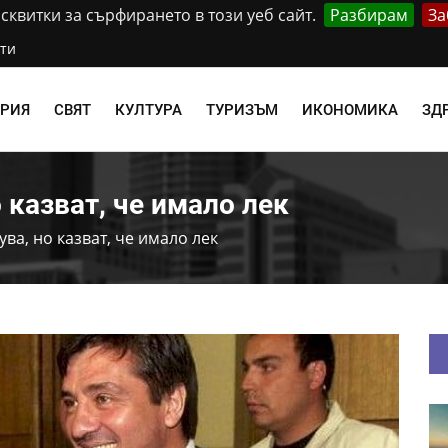
квитки за сърфирането в този уеб сайт.
Разбирам
За
ти
АРИЯ
СВЯТ
КУЛТУРА
ТУРИЗЪМ
ИКОНОМИКА
ЗД
 казват, че имало лек
ва, но казват, че имало лек