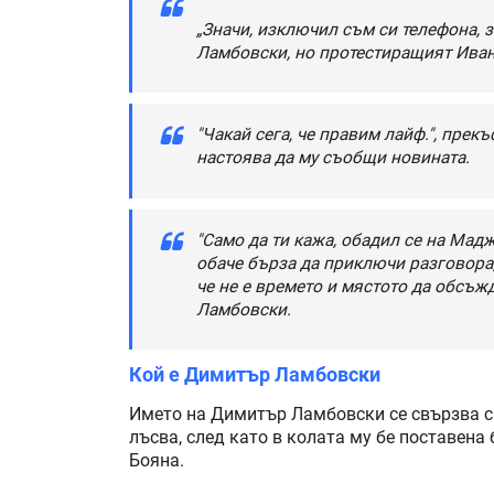
„Значи, изключил съм си телефона, 
Ламбовски, но протестиращият Иван
"Чакай сега, че правим лайф.", прек
настоява да му съобщи новината.
"Само да ти кажа, обадил се на Мад
обаче бърза да приключи разговора, 
че не е времето и мястото да обсъж
Ламбовски.
Кой е Димитър Ламбовски
Името на Димитър Ламбовски се свързва с 
лъсва, след като в колата му бе поставена
Бояна.