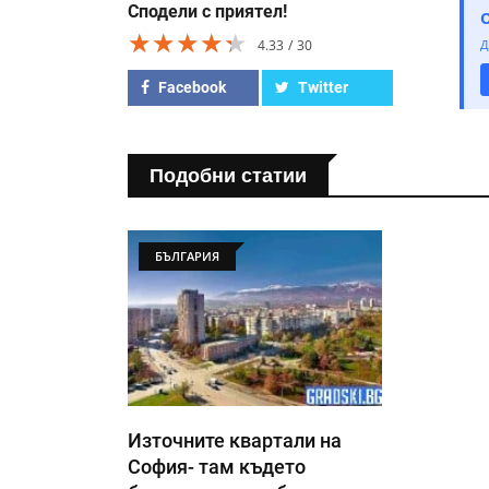
Сподели с приятел!
★★★★★
★★★★★
★★★★★
4.33
30
Д
Facebook
Twitter
Подобни статии
БЪЛГАРИЯ
Източните квартали на
София- там където