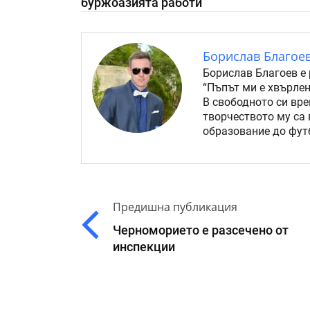
буржоазията работи
Борислав Благое
Борислав Благоев е 
“Пъпът ми е хвърлен
В свободното си вре
творчеството му са 
образование до футб
Предишна публикация
Черноморието е разсечено от
инспекции