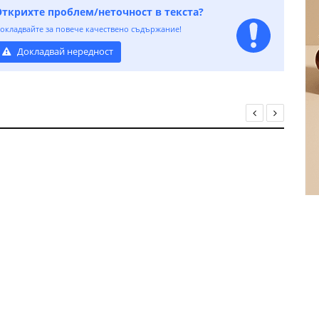
Открихте проблем/неточност в текста?
окладвайте за повече качествено съдържание!
Докладвай нередност