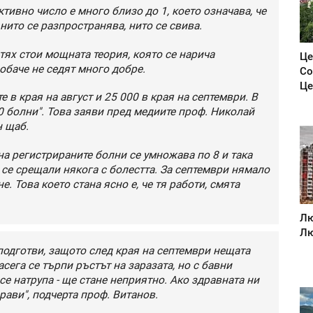
тивно число е много близо до 1, което означава, че
нито се разпространява, нито се свива.
тях стои мощната теория, която се нарича
Це
обаче не седят много добре.
Со
Це
 в края на август и 25 000 в края на септември. В
0 болни". Това заяви пред медиите проф. Николай
н щаб.
на регистрираните болни се умножава по 8 и така
а се срещали някога с болестта. За септември нямало
е. Това което стана ясно е, че тя работи, смята
Лю
Лю
 подготви, защото след края на септември нещата
сега се търпи ръстът на заразата, но с бавни
се натрупа - ще стане неприятно. Ако здравната ни
прави", подчерта проф. Витанов.