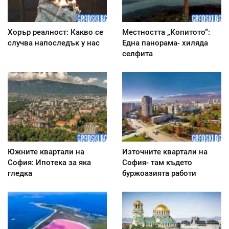
Хорър реалност: Какво се
Местността „Копитото“:
случва напоследък у нас
Една панорама- хиляда
селфита
Южните квартали на
Източните квартали на
София: Ипотека за яка
София- там където
гледка
буржоазията работи