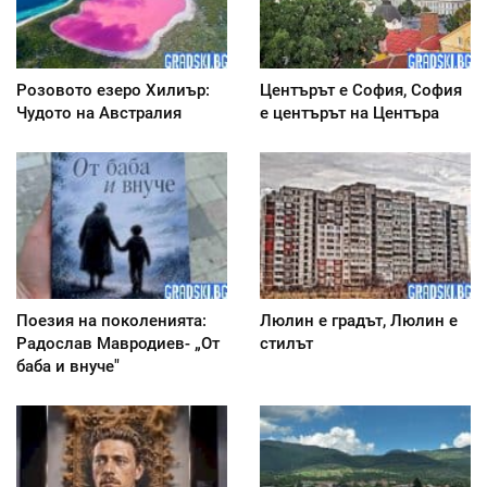
Розовото езеро Хилиър:
Центърът е София, София
Чудото на Австралия
е центърът на Центъра
Поезия на поколенията:
Люлин е градът, Люлин е
Радослав Мавродиев- „От
стилът
баба и внуче"