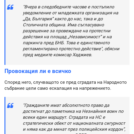
"Вчера в следобедните часове е постъпило
уведомление от младежката организация на
„Да, България” както до нас, така и до
Столичната община. Има съгласувано
разрешение за провеждане на протестни
действия на площад „Независимост” и на
паркинга пред БНБ. Това е единственото
регламентирано протестно действие", обясни
пред медиите комисар Хаджиев.
Провокация ли е всичко
Според него, случващото се пред сградата на Народното
събрание цели само ескалация на напрежението.
"Гражданите имат абсолютното право да
достигнат до паметника на Незнайния воин по
всеки един маршрут. Сградата на НС е
стратегически обект от националната сигурност
и няма как да минат през полицейския кордон”,