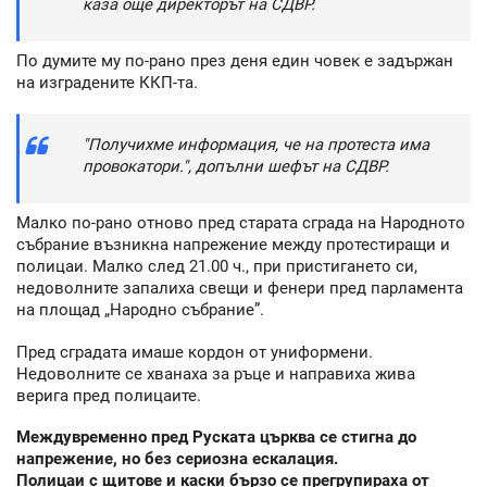
каза още директорът на СДВР.
По думите му по-рано през деня един човек е задържан
на изградените ККП-та.
"Получихме информация, че на протеста има
провокатори.", допълни шефът на СДВР.
Малко по-рано отново пред старата сграда на Народното
събрание възникна напрежение между протестиращи и
полицаи. Малко след 21.00 ч., при пристигането си,
недоволните запалиха свещи и фенери пред парламента
на площад „Народно събрание”.
Пред сградата имаше кордон от униформени.
Недоволните се хванаха за ръце и направиха жива
верига пред полицаите.
Междувременно пред Руската църква се стигна до
напрежение, но без сериозна ескалация.
Полицаи с щитове и каски бързо се прегрупираха от