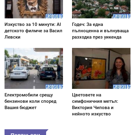
Изкуство за 10 минути: AI
Годеч: За една
детското филмче за Васил
пълноценна и вълнуваща
Левски
разходка през уикенда
Електромобили срещу
Цветовете на
бензинови коли според
симфоничния метъл:
Вашия бюджет
Виктория Чипова и
нейното изкуство