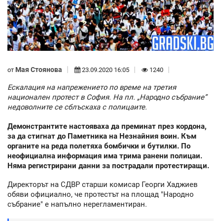
Мая Стоянова
от
23.09.2020 16:05
1240
Ескалация на напрежението по време на третия
национален протест в София. На пл. „Народно събрание”
недоволните се сблъскаха с полицаите.
Демонстрантите настояваха да преминат през кордона,
за да стигнат до Паметника на Незнайния воин. Към
органите на реда полетяха бомбички и бутилки. По
неофициална информация има трима ранени полицаи.
Няма регистрирани данни за пострадали протестиращи.
Директорът на СДВР старши комисар Георги Хаджиев
обяви официално, че протестът на площад "Народно
събрание" е напълно нерегламентиран.