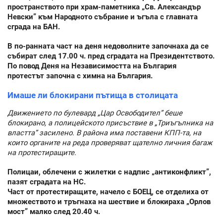
пространството при храм-паметника „Св. Александър
Невски” към Народното събрание и ъгъла с главната
сграда на БАН.
В по-ранната част на деня недоволните започнаха да се
събират след 17.00 ч. пред сградата на Президентството.
По повод Деня на Независимостта на България
протестът започна с химна на България.
Имаше ли блокирани пътища в столицата
Движението по булевард „Цар Освободител” беше
блокирано, а полицейското присъствие в „Триъгълника на
властта” засилено. В района има поставени КПП-та, на
които органите на реда проверяват щателно личния багаж
на протестиращите.
Полицаи, облечени с жилетки с надпис „антиконфликт”,
пазят сградата на НС.
Част от протестиращите, начело с БОЕЦ, се отделиха от
множеството и тръгнаха на шествие и блокираха „Орлов
мост” малко след 20.40 ч.