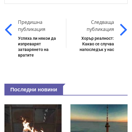
Предишна
Следваща
публикация
публикация
Успяха ли някои да
Хорър реалност:
изпреварят
Какво се случва
затварянето на
напоследък у нас
вратите
Последни новини