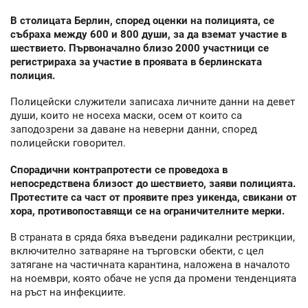
В столицата Берлин, според оценки на полицията, се
събраха между 600 и 800 души, за да вземат участие в
шествието. Първоначално близо 2000 участници се
регистрираха за участие в проявата в берлинската
полиция.
Полицейски служители записаха личните данни на девет
души, които не носеха маски, осем от които са
заподозрени за даване на неверни данни, според
полицейски говорител.
Спорадични контрапротести се проведоха в
непосредствена близост до шествието, заяви полицията.
Протестите са част от проявите през уикенда, свикани от
хора, противопоставящи се на ограничителните мерки.
В страната в сряда бяха въведени радикални рестрикции,
включително затваряне на търговски обекти, с цел
затягане на частичната карантина, наложена в началото
на ноември, която обаче не успя да промени тенденцията
на ръст на инфекциите.