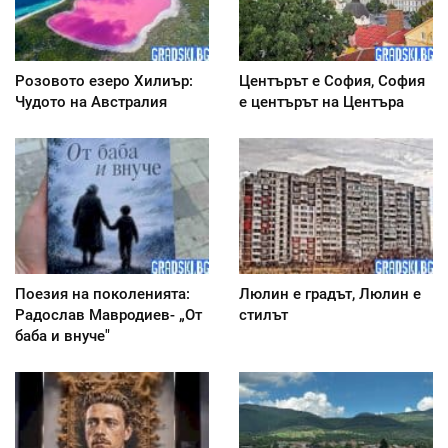
Розовото езеро Хилиър:
Центърът е София, София
Чудото на Австралия
е центърът на Центъра
Поезия на поколенията:
Люлин е градът, Люлин е
Радослав Мавродиев- „От
стилът
баба и внуче"