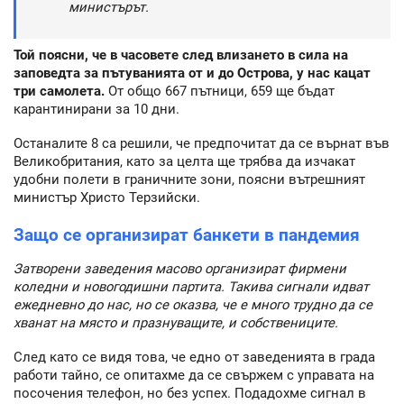
министърът.
Той поясни, че в часовете след влизането в сила на
заповедта за пътуванията от и до Острова, у нас кацат
три самолета.
От общо 667 пътници, 659 ще бъдат
карантинирани за 10 дни.
Останалите 8 са решили, че предпочитат да се върнат във
Великобритания, като за целта ще трябва да изчакат
удобни полети в граничните зони, поясни вътрешният
министър Христо Терзийски.
Защо се организират банкети в пандемия
Затворени заведения масово организират фирмени
коледни и новогодишни партита. Такива сигнали идват
ежедневно до нас, но се оказва, че е много трудно да се
хванат на място и празнуващите, и собствениците.
След като се видя това, че едно от заведенията в града
работи тайно, се опитахме да се свържем с управата на
посочения телефон, но без успех. Подадохме сигнал в