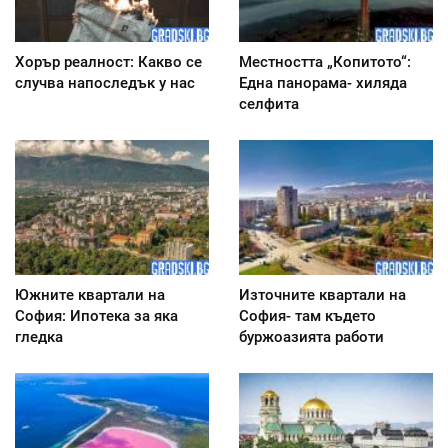
Хорър реалност: Какво се
Местността „Копитото“:
случва напоследък у нас
Една панорама- хиляда
селфита
Южните квартали на
Източните квартали на
София: Ипотека за яка
София- там където
гледка
буржоазията работи