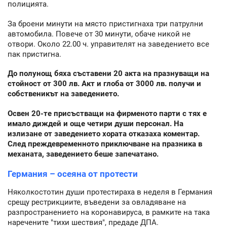
полицията.
За броени минути на място пристигнаха три патрулни
автомобила. Повече от 30 минути, обаче никой не
отвори. Около 22.00 ч. управителят на заведението все
пак пристигна.
До полунощ бяха съставени 20 акта на празнуващи на
стойност от 300 лв. Акт и глоба от 3000 лв. получи и
собственикът на заведението.
Освен 20-те присъстващи на фирменото парти с тях е
имало диждей и още четири души персонал. На
излизане от заведението хората отказаха коментар.
След преждевременното приключване на празника в
механата, заведението беше запечатано.
Германия – осеяна от протести
Няколкостотин души протестираха в неделя в Германия
срещу рестрикциите, въведени за овладяване на
разпространението на коронавируса, в рамките на така
наречените "тихи шествия", предаде ДПА.