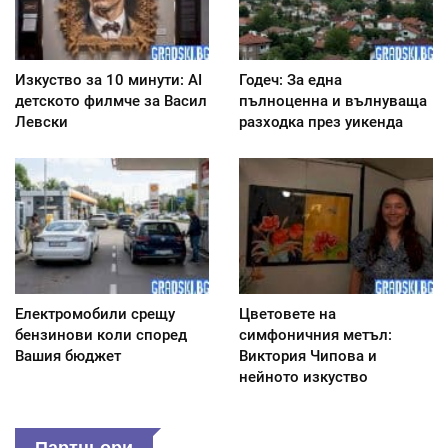
Изкуство за 10 минути: AI
Годеч: За една
детското филмче за Васил
пълноценна и вълнуваща
Левски
разходка през уикенда
Електромобили срещу
Цветовете на
бензинови коли според
симфоничния метъл:
Вашия бюджет
Виктория Чипова и
нейното изкуство
Партньори