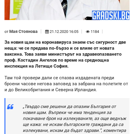
Мая Стоянова
от
21.12.2020 16:05
1184
За новия щам на коронавируса знаем със сигурност две
неща: че се предава по-бързо и се влияе от новата
ваксина. Това заяви министърът на здравеопазването
проф. Костадин Ангелов по време на среднощна
инспекция на Летище София.
Там той провери дали се спазва издадената преди
броени часове негова заповед за забрана на полетите от
и до Великобритания и Северна Ирландия.
„Твърдо сме решени да опазим България от
новия щам. Въпреки че има тенденция за
покачване броя на излекуваните, аз още веднъж
ще кажа: не искам българските граждани да са
излекувани, искам да бъдат здрави.”, коментира